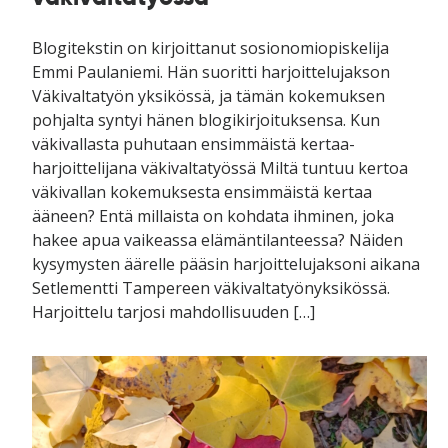
Blogitekstin on kirjoittanut sosionomiopiskelija
Emmi Paulaniemi. Hän suoritti harjoittelujakson
Väkivaltatyön yksikössä, ja tämän kokemuksen
pohjalta syntyi hänen blogikirjoituksensa. Kun
väkivallasta puhutaan ensimmäistä kertaa-
harjoittelijana väkivaltatyössä Miltä tuntuu kertoa
väkivallan kokemuksesta ensimmäistä kertaa
ääneen? Entä millaista on kohdata ihminen, joka
hakee apua vaikeassa elämäntilanteessa? Näiden
kysymysten äärelle pääsin harjoittelujaksoni aikana
Setlementti Tampereen väkivaltatyönyksikössä.
Harjoittelu tarjosi mahdollisuuden […]