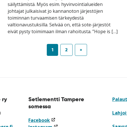
säilyttämistä. Myös esim. hyvinvointialueiden
johtajat julkaisivat jo kannanoton järjestöjen
toiminnan turvaamisen tärkeydestä
valtionavustuksilla. Selvää on, että sote-järjestöt
eivät pysty toimimaan ilman rahoitusta. ”Hope is […]
1
2
»
 ry
Setlementti Tampere
Palau
somessa
Lahjoi
0
(linkki
Facebook
Saavu
ere.fi
avataan
(linkki