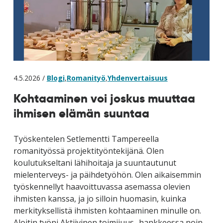
4.5.2026 /
Blogi
,
Romanityö
,
Yhdenvertaisuus
Kohtaaminen voi joskus muuttaa
ihmisen elämän suuntaa
Työskentelen Setlementti Tampereella
romanityössä projektityöntekijänä. Olen
koulutukseltani lähihoitaja ja suuntautunut
mielenterveys- ja päihdetyöhön. Olen aikaisemmin
työskennellyt haavoittuvassa asemassa olevien
ihmisten kanssa, ja jo silloin huomasin, kuinka
merkityksellistä ihmisten kohtaaminen minulle on.
Aloitin työni Aktiivinen toimijuus -hankkeessa noin