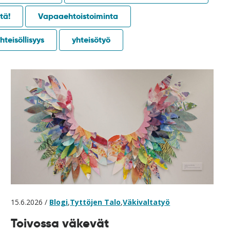
tä!
Vapaaehtoistoiminta
hteisöllisyys
yhteisötyö
15.6.2026 /
Blogi
,
Tyttöjen Talo
,
Väkivaltatyö
Toivossa väkevät