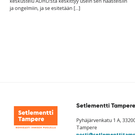
keskustelu ADHD:sta keskittyy usein sen haasteisiin
ja ongelmiin, ja se esitetään […]
Setlementti Tampere
Pyhäjärvenkatu 1 A, 3320
Tampere
posti@setlementtitamp