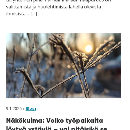
välittämistä ja huolehtimista lähellä olevista
ihmisistä – […]
9.1.2026 /
Blogi
Näkökulma: Voiko työpaikalta
löytyä ystäviä – vai pitäisikö se