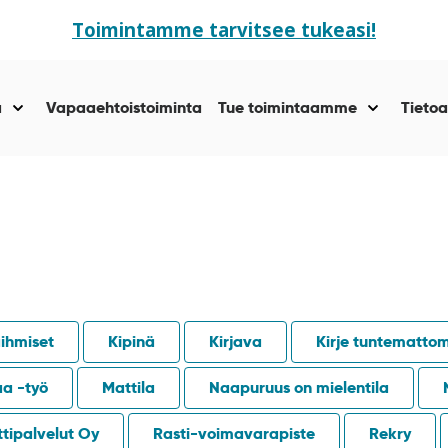
Toimintamme tarvitsee tukeasi!
ä
Vapaaehtoistoiminta
Tue toimintaamme
Tietoa
Näytä
Näytä
alasivut
alasivut
kohteelle
kohteelle
“Yhteisöllisyyttä
“Tue
”
toiminta
”
äihmiset
Kipinä
Kirjava
Kirje tuntemattom
aa -työ
Mattila
Naapuruus on mielentila
tipalvelut Oy
Rasti-voimavarapiste
Rekry