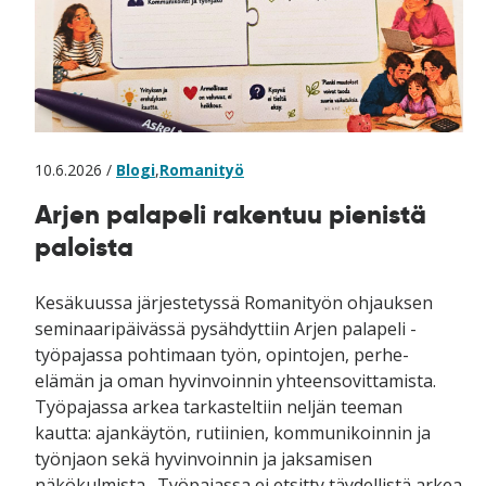
10.6.2026 /
Blogi
,
Romanityö
Arjen palapeli rakentuu pienistä
paloista
Kesäkuussa järjestetyssä Romanityön ohjauksen
seminaaripäivässä pysähdyttiin Arjen palapeli -
työpajassa pohtimaan työn, opintojen, perhe-
elämän ja oman hyvinvoinnin yhteensovittamista.
Työpajassa arkea tarkasteltiin neljän teeman
kautta: ajankäytön, rutiinien, kommunikoinnin ja
työnjaon sekä hyvinvoinnin ja jaksamisen
näkökulmista. Työpajassa ei etsitty täydellistä arkea