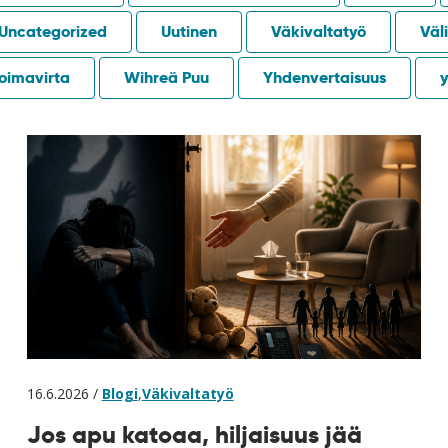
Uncategorized
Uutinen
Väkivaltatyö
Väli
oimavirta
Wihreä Puu
Yhdenvertaisuus
y
16.6.2026 /
Blogi
,
Väkivaltatyö
Jos apu katoaa, hiljaisuus jää