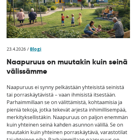
23.4.2026 /
Blogi
Naapuruus on muutakin kuin seinä
välissämme
Naapuruus ei synny pelkästään yhteisistä seinistä
tai porraskäytävistä – vaan ihmisistä itsestään.
Parhaimmillaan se on välittämistä, kohtaamisia ja
pieniä tekoja, jotka tekevät arjesta inhimillisempää,
merkityksellistäkin. Naapuruus on paljon enemmän
kuin yhteinen seinä kahden asunnon välillä. Se on
muutakin kuin yhteinen porraskäytävä, varastotilat
tai yhteinen piha. Parhaimmillaan naapuruus on