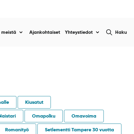
Etsi
 meistä
Ajankohtaiset
Yhteystiedot
Haku
Näytä
Näytä
sivustolta
alasivut
alasivut
kohteelle
kohteelle
“Tietoa
“Yhteystiedot
amme
meistä
”
”
alle
Kiusatut
Naistari
Omapolku
Omavoima
Romanityö
Setlementti Tampere 30 vuotta