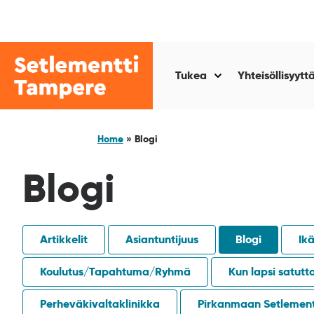
Siirry
sisältöön
Setlementti
Tampere
Tukea
Yhteisöllisyytt
Näytä
alasivut
kohteelle
“Tukea
Home
»
Blogi
”
Blogi
Artikkelit
Asiantuntijuus
Blogi
Ik
Koulutus/Tapahtuma/Ryhmä
Kun lapsi satutt
Perheväkivaltaklinikka
Pirkanmaan Setlement