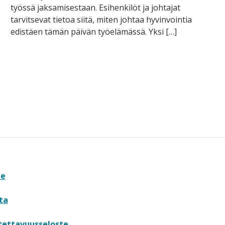
työssä jaksamisestaan. Esihenkilöt ja johtajat
tarvitsevat tietoa siitä, miten johtaa hyvinvointia
edistäen tämän päivän työelämässä. Yksi […]
te
ta
tettavuusseloste