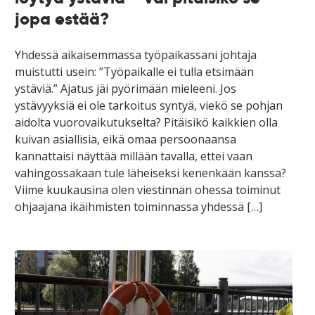
jopa estää?
Yhdessä aikaisemmassa työpaikassani johtaja
muistutti usein: ”Työpaikalle ei tulla etsimään
ystäviä.” Ajatus jäi pyörimään mieleeni. Jos
ystävyyksiä ei ole tarkoitus syntyä, viekö se pohjan
aidolta vuorovaikutukselta? Pitäisikö kaikkien olla
kuivan asiallisia, eikä omaa persoonaansa
kannattaisi näyttää millään tavalla, ettei vaan
vahingossakaan tule läheiseksi kenenkään kanssa?
Viime kuukausina olen viestinnän ohessa toiminut
ohjaajana ikäihmisten toiminnassa yhdessä […]