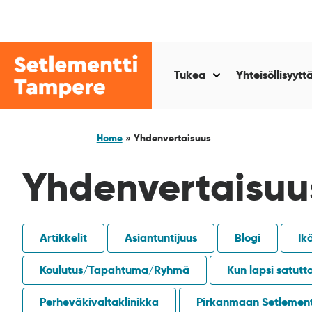
Siirry
sisältöön
Setlementti
Tampere
Tukea
Yhteisöllisyytt
Näytä
alasivut
kohteelle
“Tukea
Home
»
Yhdenvertaisuus
”
Yhdenvertaisuu
Artikkelit
Asiantuntijuus
Blogi
Ik
Koulutus/Tapahtuma/Ryhmä
Kun lapsi satutt
Perheväkivaltaklinikka
Pirkanmaan Setlement