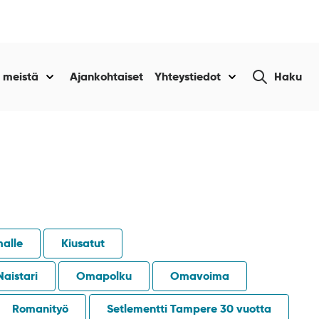
Etsi
 meistä
Ajankohtaiset
Yhteystiedot
Haku
Näytä
Näytä
sivustolta
alasivut
alasivut
kohteelle
kohteelle
“Tietoa
“Yhteystiedot
amme
meistä
”
”
malle
Kiusatut
Naistari
Omapolku
Omavoima
Romanityö
Setlementti Tampere 30 vuotta