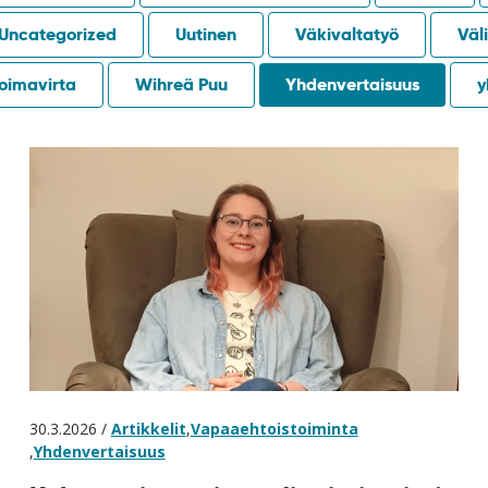
Uncategorized
Uutinen
Väkivaltatyö
Väli
oimavirta
Wihreä Puu
Yhdenvertaisuus
y
30.3.2026 /
Artikkelit
,
Vapaaehtoistoiminta
,
Yhdenvertaisuus