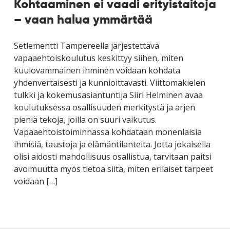
Kohtaaminen ei vaadi erityistaitoja
– vaan halua ymmärtää
Setlementti Tampereella järjestettävä
vapaaehtoiskoulutus keskittyy siihen, miten
kuulovammainen ihminen voidaan kohdata
yhdenvertaisesti ja kunnioittavasti. Viittomakielen
tulkki ja kokemusasiantuntija Siiri Helminen avaa
koulutuksessa osallisuuden merkitystä ja arjen
pieniä tekoja, joilla on suuri vaikutus.
Vapaaehtoistoiminnassa kohdataan monenlaisia
ihmisiä, taustoja ja elämäntilanteita. Jotta jokaisella
olisi aidosti mahdollisuus osallistua, tarvitaan paitsi
avoimuutta myös tietoa siitä, miten erilaiset tarpeet
voidaan […]