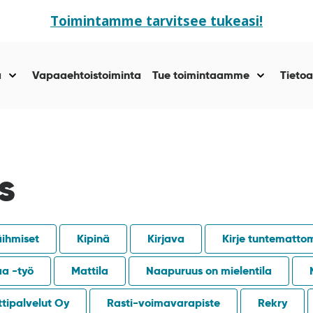
Toimintamme tarvitsee tukeasi!
ä
Vapaaehtoistoiminta
Tue toimintaamme
Tietoa
Näytä
Näytä
alasivut
alasivut
kohteelle
kohteelle
“Yhteisöllisyyttä
“Tue
”
toiminta
”
s
äihmiset
Kipinä
Kirjava
Kirje tuntematto
aa -työ
Mattila
Naapuruus on mielentila
tipalvelut Oy
Rasti-voimavarapiste
Rekry