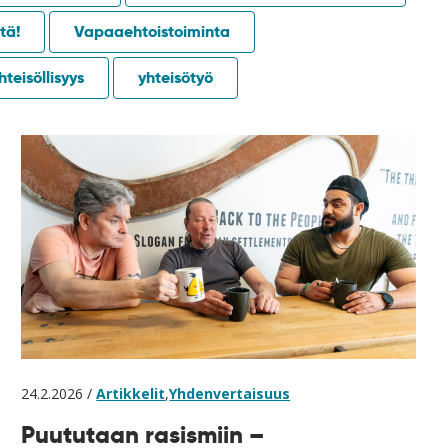
tä!
Vapaaehtoistoiminta
hteisöllisyys
yhteisötyö
24.2.2026 /
Artikkelit
,
Yhdenvertaisuus
Puututaan rasismiin –