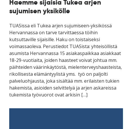
Haemme sijaisia Tukea arjen
sujumisen yksikölle
TUASissa eli Tukea arjen sujumiseen-yksikössä
Hervannassa on tarve tarvittaessa töihin
kutsuttaville sijaisille. Haku on toistaiseksi
voimassaoleva. Perustiedot TUASista: yhteisöllistä
asumista Hervannassa 15 asiakaspaikkaa asiakkaat
18-29-vuotiaita, joiden haasteet voivat johtua mm.
päihteiden väärinkäytöstä, mielenterveyshaasteista,
rikollisesta elämäntyylistä yms. työ on paljolti
palveluohjausta, joka sisältää mm. erilaisten tukien
hakemista, asioiden selvittelyä ja arjen askareissa
tukemista työvuorot ovat arkisin […]