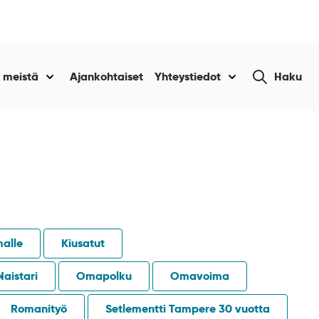
Etsi
 meistä
Ajankohtaiset
Yhteystiedot
Haku
Näytä
Näytä
sivustolta
alasivut
alasivut
kohteelle
kohteelle
“Tietoa
“Yhteystiedot
amme
meistä
”
”
malle
Kiusatut
Naistari
Omapolku
Omavoima
Romanityö
Setlementti Tampere 30 vuotta