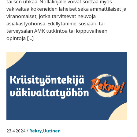
tai sen uhkaa. Nollalinjalle voivat soittaa myös
väkivaltaa kokeneiden läheiset sekä ammattilaiset ja
viranomaiset, jotka tarvitsevat neuvoja
asiakastyöhönsä. Edellytämme: sosiaali- tai
terveysalan AMK tutkintoa tai loppuvaiheen
opintoja […]
23.4.2024 /
Rekry
,
Uutinen