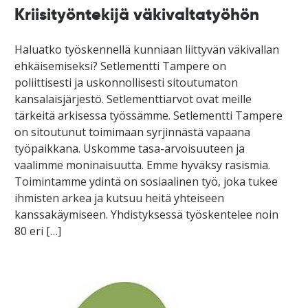
Kriisityöntekijä väkivaltatyöhön
Haluatko työskennellä kunniaan liittyvän väkivallan
ehkäisemiseksi? Setlementti Tampere on
poliittisesti ja uskonnollisesti sitoutumaton
kansalaisjärjestö. Setlementtiarvot ovat meille
tärkeitä arkisessa työssämme. Setlementti Tampere
on sitoutunut toimimaan syrjinnästä vapaana
työpaikkana. Uskomme tasa-arvoisuuteen ja
vaalimme moninaisuutta. Emme hyväksy rasismia.
Toimintamme ydintä on sosiaalinen työ, joka tukee
ihmisten arkea ja kutsuu heitä yhteiseen
kanssakäymiseen. Yhdistyksessä työskentelee noin
80 eri […]