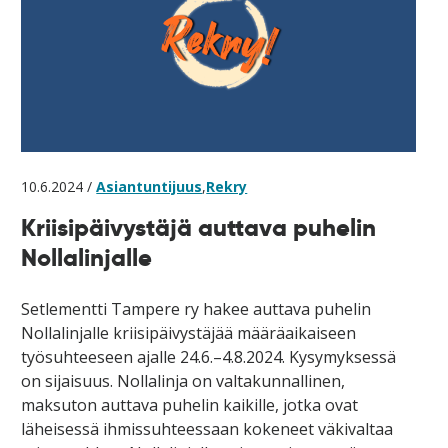
10.6.2024 /
Asiantuntijuus
,
Rekry
Kriisipäivystäjä auttava puhelin
Nollalinjalle
Setlementti Tampere ry hakee auttava puhelin
Nollalinjalle kriisipäivystäjää määräaikaiseen
työsuhteeseen ajalle 24.6.–4.8.2024. Kysymyksessä
on sijaisuus. Nollalinja on valtakunnallinen,
maksuton auttava puhelin kaikille, jotka ovat
läheisessä ihmissuhteessaan kokeneet väkivaltaa