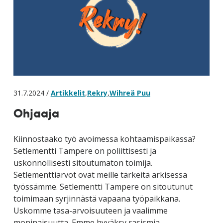
31.7.2024 /
Artikkelit
,
Rekry
,
Wihreä Puu
Ohjaaja
Kiinnostaako työ avoimessa kohtaamispaikassa?
Setlementti Tampere on poliittisesti ja
uskonnollisesti sitoutumaton toimija.
Setlementtiarvot ovat meille tärkeitä arkisessa
työssämme. Setlementti Tampere on sitoutunut
toimimaan syrjinnästä vapaana työpaikkana.
Uskomme tasa-arvoisuuteen ja vaalimme
moninaisuutta. Emme hyväksy rasismia.