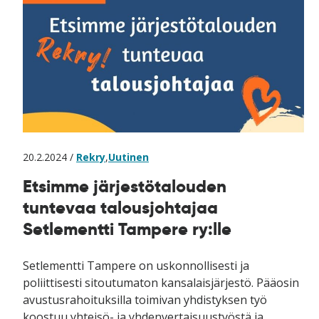
20.2.2024 /
Rekry
,
Uutinen
Etsimme järjestötalouden
tuntevaa talousjohtajaa
Setlementti Tampere ry:lle
Setlementti Tampere on uskonnollisesti ja
poliittisesti sitoutumaton kansalaisjärjestö. Pääosin
avustusrahoituksilla toimivan yhdistyksen työ
koostuu yhteisö- ja yhdenvertaisuustyöstä ja