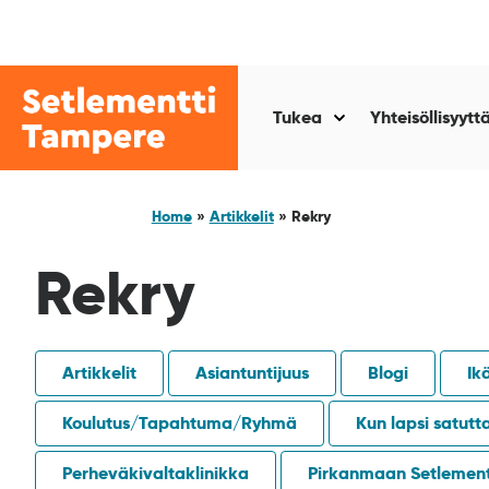
Siirry
sisältöön
Setlementti
Tampere
Tukea
Yhteisöllisyytt
Näytä
alasivut
kohteelle
“Tukea
Home
»
Artikkelit
»
Rekry
”
Rekry
Artikkelit
Asiantuntijuus
Blogi
Ik
Koulutus/Tapahtuma/Ryhmä
Kun lapsi satutt
Perheväkivaltaklinikka
Pirkanmaan Setlement