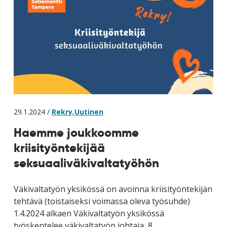
29.1.2024 /
Rekry
,
Uutinen
Haemme joukkoomme
kriisityöntekijää
seksuaaliväkivaltatyöhön
Väkivaltatyön yksikössä on avoinna kriisityöntekijän
tehtävä (toistaiseksi voimassa oleva työsuhde)
1.4.2024 alkaen Väkivaltatyön yksikössä
työskentelee väkivaltatyön johtaja, 8