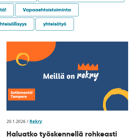
tä!
Vapaaehtoistoiminta
hteisöllisyys
yhteisötyö
20.1.2026 /
Rekry
Haluatko työskennellä rohkeasti