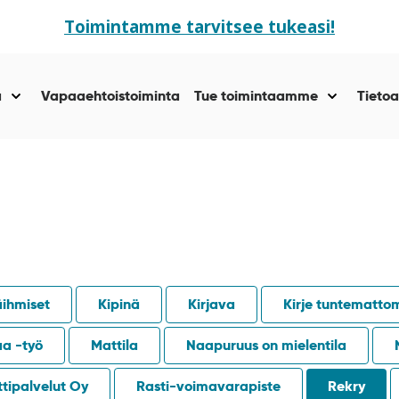
Toimintamme tarvitsee tukeasi!
ä
Vapaaehtoistoiminta
Tue toimintaamme
Tietoa
Näytä
Näytä
alasivut
alasivut
kohteelle
kohteelle
“Yhteisöllisyyttä
“Tue
”
toiminta
”
äihmiset
Kipinä
Kirjava
Kirje tuntematto
aa -työ
Mattila
Naapuruus on mielentila
tipalvelut Oy
Rasti-voimavarapiste
Rekry