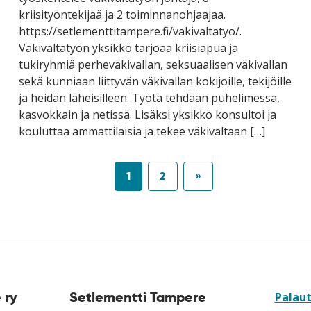
kriisityöntekijää ja 2 toiminnanohjaajaa.
https://setlementtitampere.fi/vakivaltatyo/.
Väkivaltatyön yksikkö tarjoaa kriisiapua ja
tukiryhmiä perheväkivallan, seksuaalisen väkivallan
sekä kunniaan liittyvän väkivallan kokijoille, tekijöille
ja heidän läheisilleen. Työtä tehdään puhelimessa,
kasvokkain ja netissä. Lisäksi yksikkö konsultoi ja
kouluttaa ammattilaisia ja tekee väkivaltaan […]
1
2
»
 ry
Setlementti Tampere
Palau