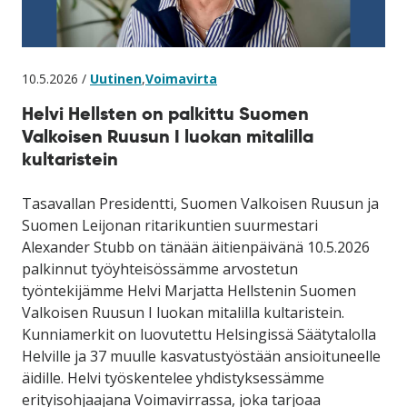
10.5.2026 /
Uutinen
,
Voimavirta
Helvi Hellsten on palkittu Suomen
Valkoisen Ruusun I luokan mitalilla
kultaristein
Tasavallan Presidentti, Suomen Valkoisen Ruusun ja
Suomen Leijonan ritarikuntien suurmestari
Alexander Stubb on tänään äitienpäivänä 10.5.2026
palkinnut työyhteisössämme arvostetun
työntekijämme Helvi Marjatta Hellstenin Suomen
Valkoisen Ruusun I luokan mitalilla kultaristein.
Kunniamerkit on luovutettu Helsingissä Säätytalolla
Helville ja 37 muulle kasvatustyöstään ansioituneelle
äidille. Helvi työskentelee yhdistyksessämme
erityisohjaajana Voimavirrassa, joka tarjoaa