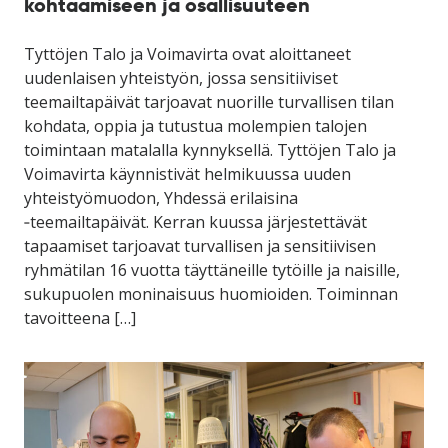
kohtaamiseen ja osallisuuteen
Tyttöjen Talo ja Voimavirta ovat aloittaneet
uudenlaisen yhteistyön, jossa sensitiiviset
teemailtapäivät tarjoavat nuorille turvallisen tilan
kohdata, oppia ja tutustua molempien talojen
toimintaan matalalla kynnyksellä. Tyttöjen Talo ja
Voimavirta käynnistivät helmikuussa uuden
yhteistyömuodon, Yhdessä erilaisina
‑teemailtapäivät. Kerran kuussa järjestettävät
tapaamiset tarjoavat turvallisen ja sensitiivisen
ryhmätilan 16 vuotta täyttäneille tytöille ja naisille,
sukupuolen moninaisuus huomioiden. Toiminnan
tavoitteena […]