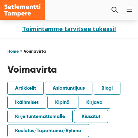
Setlementti
Etsi
Tampere
Pää
sivustolta
Siirry
Toimintamme tarvitsee tukeasi!
sisältöön
Home
»
Voimavirta
Voimavirta
Artikkelit
Asiantuntijuus
Blogi
Ikäihmiset
Kipinä
Kirjava
Kirje tuntemattomalle
Kiusatut
Koulutus/Tapahtuma/Ryhmä