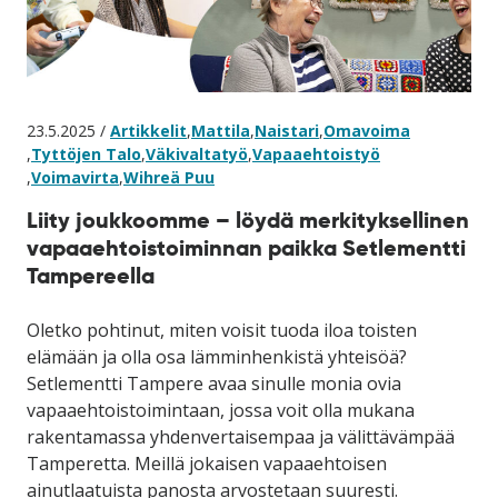
23.5.2025 /
Artikkelit
,
Mattila
,
Naistari
,
Omavoima
,
Tyttöjen Talo
,
Väkivaltatyö
,
Vapaaehtoistyö
,
Voimavirta
,
Wihreä Puu
Liity joukkoomme – löydä merkityksellinen
vapaaehtoistoiminnan paikka Setlementti
Tampereella
Oletko pohtinut, miten voisit tuoda iloa toisten
elämään ja olla osa lämminhenkistä yhteisöä?
Setlementti Tampere avaa sinulle monia ovia
vapaaehtoistoimintaan, jossa voit olla mukana
rakentamassa yhdenvertaisempaa ja välittävämpää
Tamperetta. Meillä jokaisen vapaaehtoisen
ainutlaatuista panosta arvostetaan suuresti.