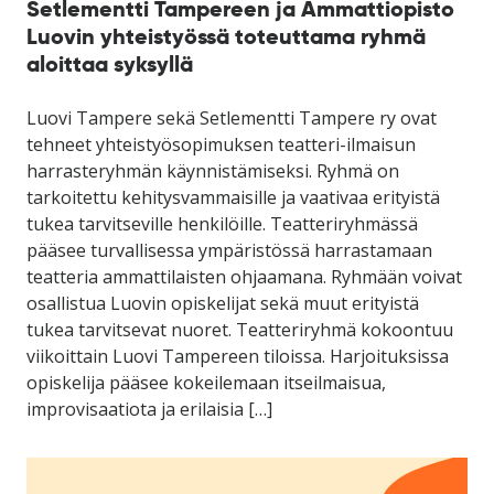
Setlementti Tampereen ja Ammattiopisto
Luovin yhteistyössä toteuttama ryhmä
aloittaa syksyllä
Luovi Tampere sekä Setlementti Tampere ry ovat
tehneet yhteistyösopimuksen teatteri-ilmaisun
harrasteryhmän käynnistämiseksi. Ryhmä on
tarkoitettu kehitysvammaisille ja vaativaa erityistä
tukea tarvitseville henkilöille. Teatteriryhmässä
pääsee turvallisessa ympäristössä harrastamaan
teatteria ammattilaisten ohjaamana. Ryhmään voivat
osallistua Luovin opiskelijat sekä muut erityistä
tukea tarvitsevat nuoret. Teatteriryhmä kokoontuu
viikoittain Luovi Tampereen tiloissa. Harjoituksissa
opiskelija pääsee kokeilemaan itseilmaisua,
improvisaatiota ja erilaisia […]