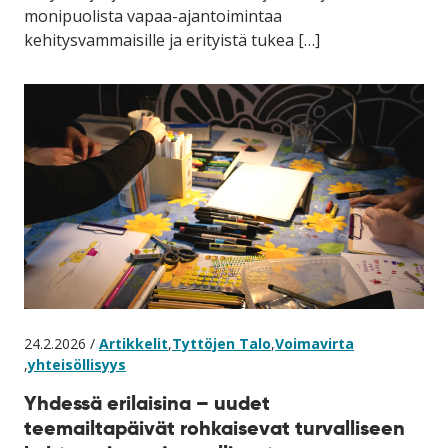
monipuolista vapaa-ajantoimintaa
kehitysvammaisille ja erityistä tukea […]
24.2.2026 /
Artikkelit
,
Tyttöjen Talo
,
Voimavirta
,
yhteisöllisyys
Yhdessä erilaisina – uudet
teemailtapäivät rohkaisevat turvalliseen