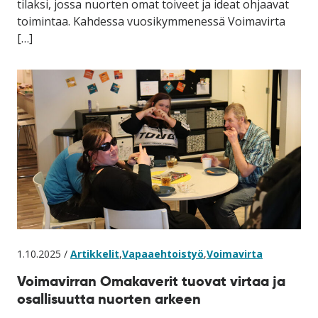
tilaksi, jossa nuorten omat toiveet ja ideat ohjaavat
toimintaa. Kahdessa vuosikymmenessä Voimavirta
[…]
1.10.2025 /
Artikkelit
,
Vapaaehtoistyö
,
Voimavirta
Voimavirran Omakaverit tuovat virtaa ja
osallisuutta nuorten arkeen