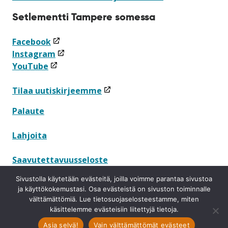
Setlementti Tampere somessa
(linkki
Facebook
avataan
(linkki
Instagram
(linkki
uuteen
avataan
YouTube
avataan
ikkunaan)
uuteen
uuteen
ikkunaan)
(linkki
Tilaa uutiskirjeemme
ikkunaan)
avataan
Palaute
uuteen
ikkunaan)
Lahjoita
Saavutettavuusseloste
Sivustolla käytetään evästeitä, joilla voimme parantaa sivustoa
Tietosuojaseloste
ja käyttökokemustasi. Osa evästeistä on sivuston toiminnalle
välttämättömiä. Lue tietosuojaselosteestamme, miten
Ilmoituskanava
käsittelemme evästeisiin liitettyjä tietoja.
Asia selvä!
Vain välttämättömät evästeet