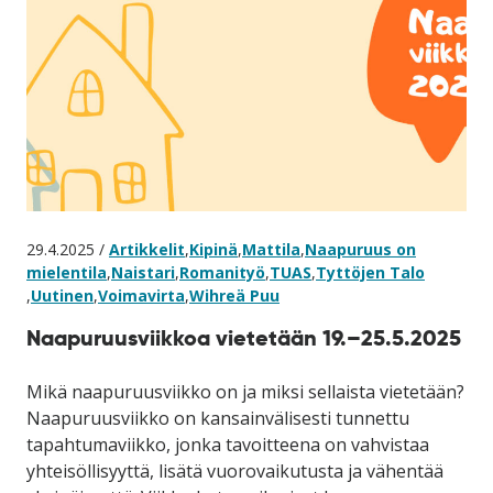
29.4.2025 /
Artikkelit
,
Kipinä
,
Mattila
,
Naapuruus on
mielentila
,
Naistari
,
Romanityö
,
TUAS
,
Tyttöjen Talo
,
Uutinen
,
Voimavirta
,
Wihreä Puu
Naapuruusviikkoa vietetään 19.–25.5.2025
Mikä naapuruusviikko on ja miksi sellaista vietetään?
Naapuruusviikko on kansainvälisesti tunnettu
tapahtumaviikko, jonka tavoitteena on vahvistaa
yhteisöllisyyttä, lisätä vuorovaikutusta ja vähentää