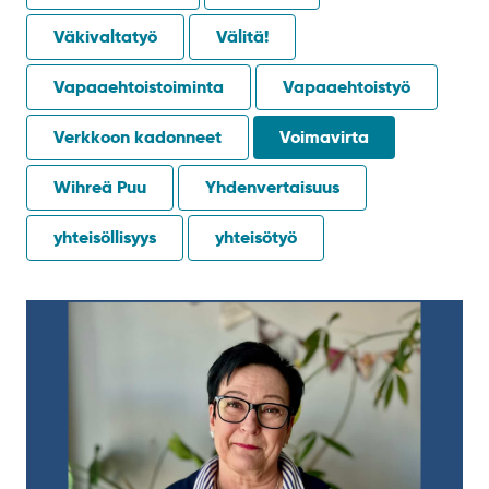
Väkivaltatyö
Välitä!
Vapaaehtoistoiminta
Vapaaehtoistyö
Verkkoon kadonneet
Voimavirta
Wihreä Puu
Yhdenvertaisuus
yhteisöllisyys
yhteisötyö