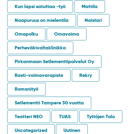
Kun lapsi satuttaa -työ
Mattila
Naapuruus on mielentila
Naistari
Omapolku
Omavoima
Perheväkivaltaklinikka
Pirkanmaan Setlementtipalvelut Oy
Rasti-voimavarapiste
Rekry
Romanityö
Setlementti Tampere 30 vuotta
Teatteri NEO
TUAS
Tyttöjen Talo
Uncategorized
Uutinen