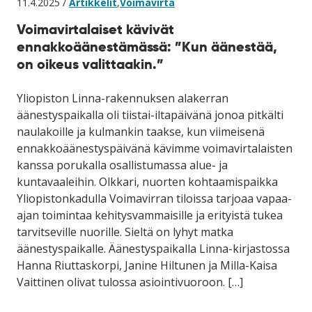
11.4.2025 /
Artikkelit
,
Voimavirta
Voimavirtalaiset kävivät
ennakkoäänestämässä: ”Kun äänestää,
on oikeus valittaakin.”
Yliopiston Linna-rakennuksen alakerran
äänestyspaikalla oli tiistai-iltapäivänä jonoa pitkälti
naulakoille ja kulmankin taakse, kun viimeisenä
ennakkoäänestyspäivänä kävimme voimavirtalaisten
kanssa porukalla osallistumassa alue- ja
kuntavaaleihin. Olkkari, nuorten kohtaamispaikka
Yliopistonkadulla Voimavirran tiloissa tarjoaa vapaa-
ajan toimintaa kehitysvammaisille ja erityistä tukea
tarvitseville nuorille. Sieltä on lyhyt matka
äänestyspaikalle. Äänestyspaikalla Linna-kirjastossa
Hanna Riuttaskorpi, Janine Hiltunen ja Milla-Kaisa
Vaittinen olivat tulossa asiointivuoroon. […]