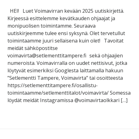
HEI! Luet Voimavirran kevään 2025 uutiskirjettä.
Kirjeessä esittelemme kevätkauden ohjaajat ja
monipuolisen toimintamme. Seuraava
uutiskirjeemme tulee ensi syksynä. Olet tervetullut
toimintaamme juuri sellaisena kuin olet! Tavoitat
meidät sähköpostitse
voimavirta@setlementtitampere.fi sekä ohjaajien
numeroista. Voimavirralla on uudet nettisivut, jotka
löytyvät esimerkiksi Googlesta laittamalla hakuun
”Setlementti Tampere, Voimavirta” tai osoitteesta
https://setlementtitampere.fi/osallistu-
toimintaamme/setlementtitalot/voimavirta/ Somessa
löydät meidät Instagramissa @voimavirtaolkkari […]