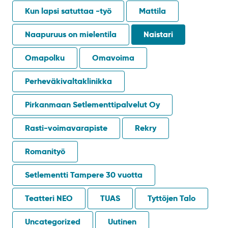
Kun lapsi satuttaa -työ
Mattila
Naapuruus on mielentila
Naistari
Omapolku
Omavoima
Perheväkivaltaklinikka
Pirkanmaan Setlementtipalvelut Oy
Rasti-voimavarapiste
Rekry
Romanityö
Setlementti Tampere 30 vuotta
Teatteri NEO
TUAS
Tyttöjen Talo
Uncategorized
Uutinen