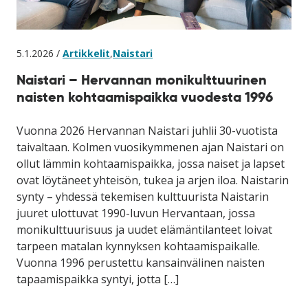
5.1.2026 /
Artikkelit
,
Naistari
Naistari – Hervannan monikulttuurinen
naisten kohtaamispaikka vuodesta 1996
Vuonna 2026 Hervannan Naistari juhlii 30-vuotista
taivaltaan. Kolmen vuosikymmenen ajan Naistari on
ollut lämmin kohtaamispaikka, jossa naiset ja lapset
ovat löytäneet yhteisön, tukea ja arjen iloa. Naistarin
synty – yhdessä tekemisen kulttuurista Naistarin
juuret ulottuvat 1990-luvun Hervantaan, jossa
monikulttuurisuus ja uudet elämäntilanteet loivat
tarpeen matalan kynnyksen kohtaamispaikalle.
Vuonna 1996 perustettu kansainvälinen naisten
tapaamispaikka syntyi, jotta […]