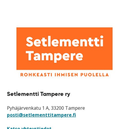
Setlementti Tampere ry
Pyhäjärvenkatu 1 A, 33200 Tampere
posti@setlementtitampere.fi
Katso yhteystiedot