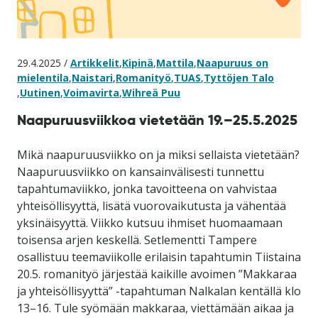
29.4.2025 /
Artikkelit
,
Kipinä
,
Mattila
,
Naapuruus on
mielentila
,
Naistari
,
Romanityö
,
TUAS
,
Tyttöjen Talo
,
Uutinen
,
Voimavirta
,
Wihreä Puu
Naapuruusviikkoa vietetään 19.–25.5.2025
Mikä naapuruusviikko on ja miksi sellaista vietetään?
Naapuruusviikko on kansainvälisesti tunnettu
tapahtumaviikko, jonka tavoitteena on vahvistaa
yhteisöllisyyttä, lisätä vuorovaikutusta ja vähentää
yksinäisyyttä. Viikko kutsuu ihmiset huomaamaan
toisensa arjen keskellä. Setlementti Tampere
osallistuu teemaviikolle erilaisin tapahtumin Tiistaina
20.5. romanityö järjestää kaikille avoimen ”Makkaraa
ja yhteisöllisyyttä” -tapahtuman Nalkalan kentällä klo
13–16. Tule syömään makkaraa, viettämään aikaa ja