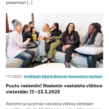
pelaamaan […]
17.3.2025 /
Artikkelit
,
Kipinä
,
Naistari
,
Romanityö
,
Uutinen
Puutu rasismiin! Rasismin vastaista viikkoa
vietetään 17.–23.3.2025
Rasismin ja syrjinnän vastaista viikkoa vietetään