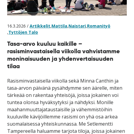
16.3.2026 /
Artikkelit
,
Mattila
,
Naistari
,
Romanityö
,
Tyttöjen Talo
Tasa-arvo kuuluu kaikille –
rasisminvastaisella viikolla vahvistamme
moninaisuuden ja yhdenvertaisuuden
tilaa
Rasisminvastaisella viikolla sekä Minna Canthin ja
tasa-arvon päivänä pysähdymme sen äärelle, miten
tärkeää on rakentaa yhteisöjä, joissa jokainen voi
tuntea olonsa hyväksytyksi ja nähdyksi. Monille
maahanmuuttajataustaisille ja vähemmistöihin
kuuluville kävijöillemme rasismi on yhä osa arkea
suomalaisessa yhteiskunnassa. Me Setlementti
Tampereella haluamme tarjota tiloja, joissa jokainen