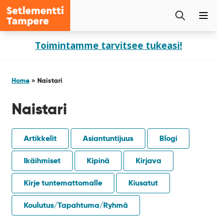
Setlementti
Etsi
Tampere
Pää
sivustolta
Siirry
Toimintamme tarvitsee tukeasi!
sisältöön
Home
»
Naistari
Naistari
Artikkelit
Asiantuntijuus
Blogi
Ikäihmiset
Kipinä
Kirjava
Kirje tuntemattomalle
Kiusatut
Koulutus/Tapahtuma/Ryhmä