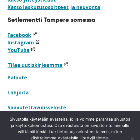
Katso laskutusosoitteet ja neuvonta
Setlementti Tampere somessa
(linkki
Facebook
avataan
(linkki
Instagram
(linkki
uuteen
avataan
YouTube
avataan
ikkunaan)
uuteen
uuteen
ikkunaan)
(linkki
Tilaa uutiskirjeemme
ikkunaan)
avataan
Palaute
uuteen
ikkunaan)
Lahjoita
Saavutettavuusseloste
Sivustolla käytetään evästeitä, joilla voimme parantaa sivustoa
Tietosuojaseloste
ja käyttökokemustasi. Osa evästeistä on sivuston toiminnalle
välttämättömiä. Lue tietosuojaselosteestamme, miten
Ilmoituskanava
käsittelemme evästeisiin liitettyjä tietoja.