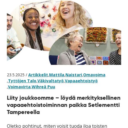
23.5.2025 /
Artikkelit
,
Mattila
,
Naistari
,
Omavoima
,
Tyttöjen Talo
,
Väkivaltatyö
,
Vapaaehtoistyö
,
Voimavirta
,
Wihreä Puu
Liity joukkoomme – löydä merkityksellinen
vapaaehtoistoiminnan paikka Setlementti
Tampereella
Oletko pohtinut, miten voisit tuoda iloa toisten