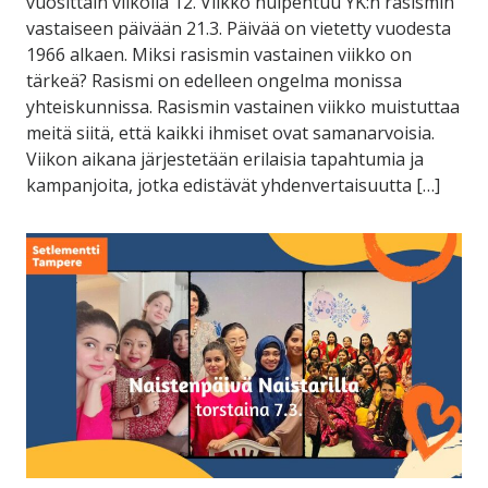
vuosittain viikolla 12. Viikko huipentuu YK:n rasismin
vastaiseen päivään 21.3. Päivää on vietetty vuodesta
1966 alkaen. Miksi rasismin vastainen viikko on
tärkeä? Rasismi on edelleen ongelma monissa
yhteiskunnissa. Rasismin vastainen viikko muistuttaa
meitä siitä, että kaikki ihmiset ovat samanarvoisia.
Viikon aikana järjestetään erilaisia tapahtumia ja
kampanjoita, jotka edistävät yhdenvertaisuutta […]