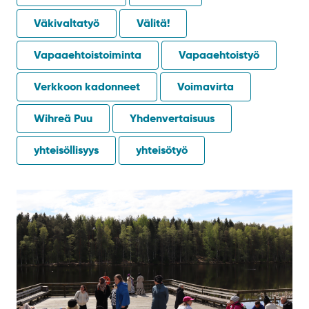
Väkivaltatyö
Välitä!
Vapaaehtoistoiminta
Vapaaehtoistyö
Verkkoon kadonneet
Voimavirta
Wihreä Puu
Yhdenvertaisuus
yhteisöllisyys
yhteisötyö