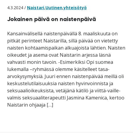
4.3.2024 /
Naistari
,
Uutinen
,
yhteisötyö
Jokainen päivä on naistenpäivä
Kansainvälisellä naistenpäivällä 8. maaliskuuta on
pitkät perinteet Naistarilla, sillä päivää on vietetty
naisten kohtaamispaikan alkuajoista lähtien. Naisten
oikeudet ja asema ovat Naistarin arjessa läsnä
vahvasti monin tavoin. -Esimerkiksi Opi suomea
lukemalla –ryhmässä olemme käsitelleet tasa-
arvokysymyksiä. Juuri ennen naistenpäivää meillä oli
keskustelutilaisuuksia naisten hyvinvoinnista ja
seksuaalioikeuksista, vetäjänä kätilö ja viittä-vaille-
valmis seksuaaliterapeutti Jasmina Kamenica, kertoo
Naistarin ohjaaja […]