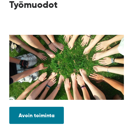
Työmuodot
Avoin toiminta