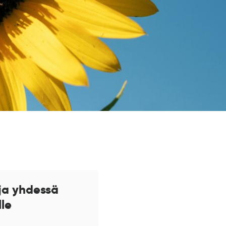
ja yhdessä
lle