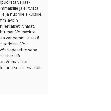
ipuolista vapaa-
mmaisille ja erityistä
le ja nuorille aikuisille.
mm. avoin
, erilaiset ryhmät,
pahtumat. Voimavirta
kea vanhemmille sekä
 muodossa. Voit
myös vapaaehtoisena.
et hiirellä
aan Voimavirran
le juuri sellaisena kuin