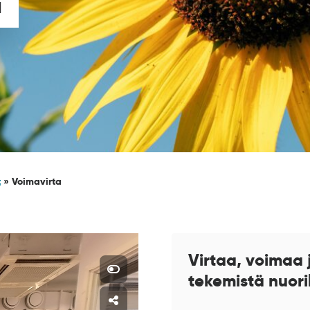
a
t
»
Voimavirta
Virtaa, voimaa 
tekemistä nuori