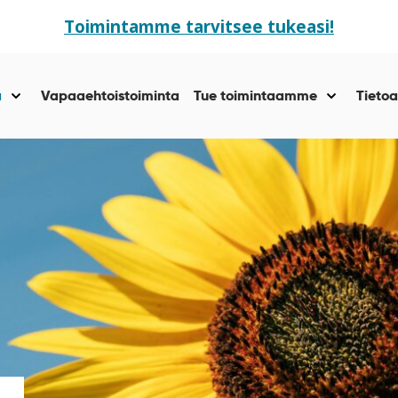
Toimintamme tarvitsee tukeasi!
ä
Vapaaehtoistoiminta
Tue toimintaamme
Tietoa
Näytä
Näytä
alasivut
alasivut
kohteelle
kohteelle
“Yhteisöllisyyttä
“Tue
”
toiminta
”