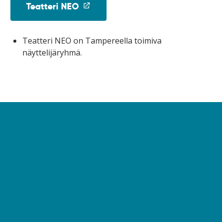
(linkki
Teatteri NEO
avataan
uuteen
Teatteri NEO on Tampereella toimiva
ikkunaan)
näyttelijäryhmä.