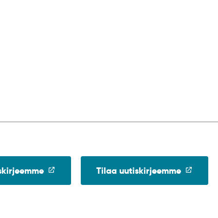
(linkki
(linkki
iskirjeemme
Tilaa uutiskirjeemme
avataan
avataan
uuteen
uuteen
ikkunaan)
ikkunaan