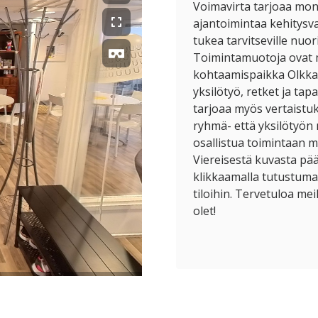
Voimavirta tarjoaa mon
ajantoimintaa kehitysva
tukea tarvitseville nuoril
Toimintamuotoja ovat 
kohtaamispaikka Olkkari
yksilötyö, retket ja ta
tarjoaa myös vertaistu
ryhmä- että yksilötyön
osallistua toimintaan 
Viereisestä kuvasta pääs
klikkaamalla tutustum
tiloihin. Tervetuloa meil
olet!