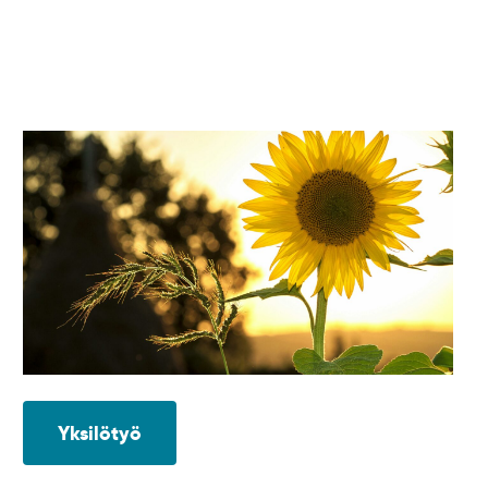
Yksilötyö