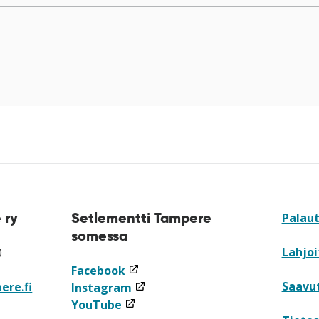
 ry
Setlementti Tampere
Palau
somessa
Lahjoi
0
(linkki
Facebook
Saavu
ere.fi
avataan
(linkki
Instagram
(linkki
uuteen
avataan
YouTube