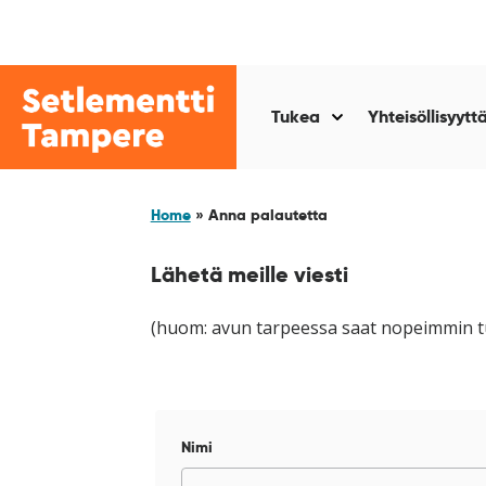
Siirry
sisältöön
Setlementti
Tampere
Tukea
Yhteisöllisyytt
Näytä
alasivut
kohteelle
“Tukea
Home
»
Anna palautetta
”
Lähetä meille viesti
(huom: avun tarpeessa saat nopeimmin tu
Nimi