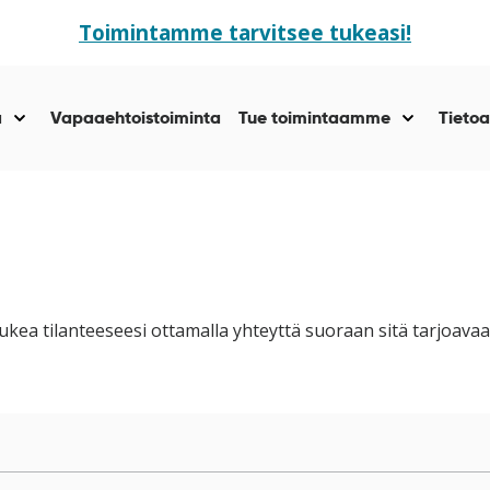
Toimintamme tarvitsee tukeasi!
ä
Vapaaehtoistoiminta
Tue toimintaamme
Tietoa
Näytä
Näytä
alasivut
alasivut
kohteelle
kohteelle
“Yhteisöllisyyttä
“Tue
”
toiminta
”
kea tilanteeseesi ottamalla yhteyttä suoraan sitä tarjoava