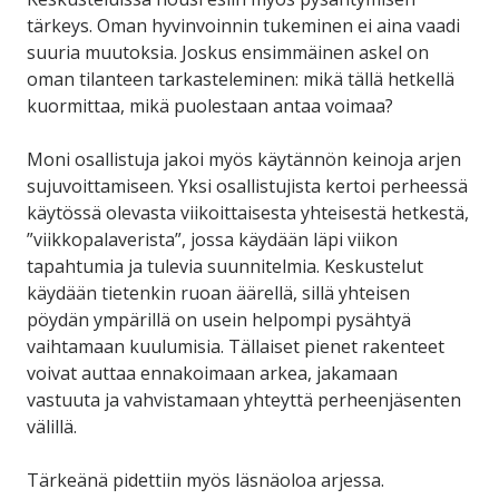
tärkeys. Oman hyvinvoinnin tukeminen ei aina vaadi
suuria muutoksia. Joskus ensimmäinen askel on
oman tilanteen tarkasteleminen: mikä tällä hetkellä
kuormittaa, mikä puolestaan antaa voimaa?
Moni osallistuja jakoi myös käytännön keinoja arjen
sujuvoittamiseen. Yksi osallistujista kertoi perheessä
käytössä olevasta viikoittaisesta yhteisestä hetkestä,
”viikkopalaverista”, jossa käydään läpi viikon
tapahtumia ja tulevia suunnitelmia. Keskustelut
käydään tietenkin ruoan äärellä, sillä yhteisen
pöydän ympärillä on usein helpompi pysähtyä
vaihtamaan kuulumisia. Tällaiset pienet rakenteet
voivat auttaa ennakoimaan arkea, jakamaan
vastuuta ja vahvistamaan yhteyttä perheenjäsenten
välillä.
Tärkeänä pidettiin myös läsnäoloa arjessa.