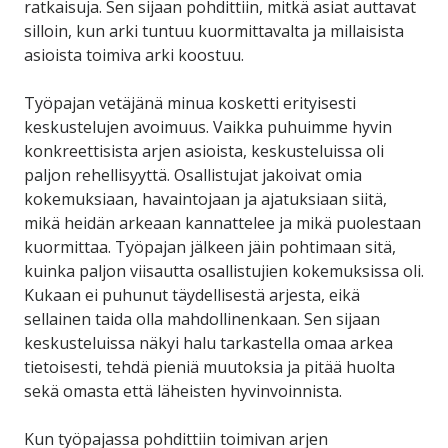
ratkaisuja. Sen sijaan pohdittiin, mitkä asiat auttavat
silloin, kun arki tuntuu kuormittavalta ja millaisista
asioista toimiva arki koostuu.
Työpajan vetäjänä minua kosketti erityisesti
keskustelujen avoimuus. Vaikka puhuimme hyvin
konkreettisista arjen asioista, keskusteluissa oli
paljon rehellisyyttä. Osallistujat jakoivat omia
kokemuksiaan, havaintojaan ja ajatuksiaan siitä,
mikä heidän arkeaan kannattelee ja mikä puolestaan
kuormittaa. Työpajan jälkeen jäin pohtimaan sitä,
kuinka paljon viisautta osallistujien kokemuksissa oli.
Kukaan ei puhunut täydellisestä arjesta, eikä
sellainen taida olla mahdollinenkaan. Sen sijaan
keskusteluissa näkyi halu tarkastella omaa arkea
tietoisesti, tehdä pieniä muutoksia ja pitää huolta
sekä omasta että läheisten hyvinvoinnista.
Kun työpajassa pohdittiin toimivan arjen