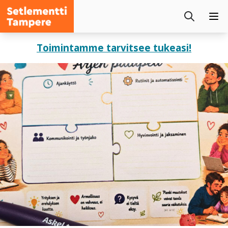
Setlementti
Etsi
Tampere
Pää
sivustolta
Siirry
Toimintamme tarvitsee tukeasi!
sisältöön