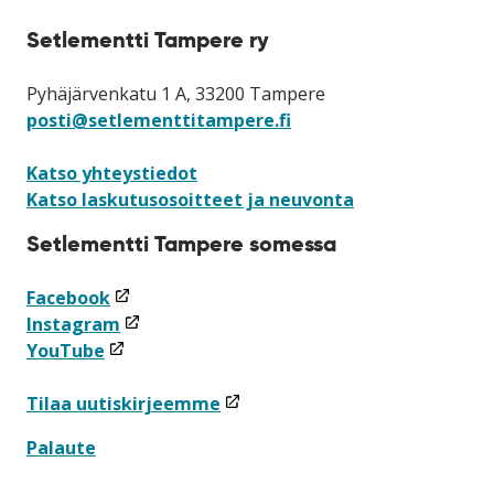
Setlementti Tampere ry
Pyhäjärvenkatu 1 A, 33200 Tampere
posti@setlementtitampere.fi
Katso yhteystiedot
Katso laskutusosoitteet ja neuvonta
Setlementti Tampere somessa
(linkki
Facebook
avataan
(linkki
Instagram
(linkki
uuteen
avataan
YouTube
avataan
ikkunaan)
uuteen
uuteen
ikkunaan)
(linkki
Tilaa uutiskirjeemme
ikkunaan)
avataan
Palaute
uuteen
ikkunaan)