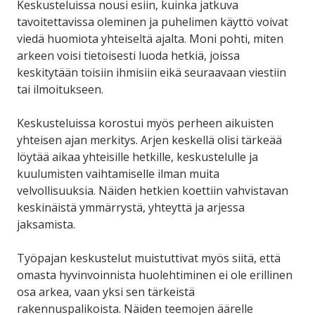
Keskusteluissa nousi esiin, kuinka jatkuva
tavoitettavissa oleminen ja puhelimen käyttö voivat
viedä huomiota yhteiseltä ajalta. Moni pohti, miten
arkeen voisi tietoisesti luoda hetkiä, joissa
keskitytään toisiin ihmisiin eikä seuraavaan viestiin
tai ilmoitukseen.
Keskusteluissa korostui myös perheen aikuisten
yhteisen ajan merkitys. Arjen keskellä olisi tärkeää
löytää aikaa yhteisille hetkille, keskustelulle ja
kuulumisten vaihtamiselle ilman muita
velvollisuuksia. Näiden hetkien koettiin vahvistavan
keskinäistä ymmärrystä, yhteyttä ja arjessa
jaksamista.
Työpajan keskustelut muistuttivat myös siitä, että
omasta hyvinvoinnista huolehtiminen ei ole erillinen
osa arkea, vaan yksi sen tärkeistä
rakennuspalikoista. Näiden teemojen äärelle