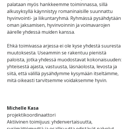
palataan myös hankkeemme toiminnassa, sillä
alkusyksyllä käynnistyy romaninaisille suunnattu
hyvinvointi- ja liikuntaryhmä. Ryhmässä pysähdytään
oman jaksamisen, hyvinvoinnin ja voimavarojen
äärelle yhdessä muiden kanssa.
Ehkä toimivassa arjessa ei ole kyse yhdestä suuresta
muutoksesta. Useammin se rakentuu pienistä
paloista, jotka yhdessä muodostavat kokonaisuuden:
yhteisestä ajasta, vastuusta, läsnäolosta, levosta ja
siitä, että välillä pysähdymme kysymään itseltämme,
mitä oikeasti tarvitsemme voidaksemme hyvin.
Michelle Kasa
projektikoordinaattori
Aktiivinen toimijuus: yhdenvertaisuutta,
syrjimättömyyttä ja osallisuutta edistävät palvelut -