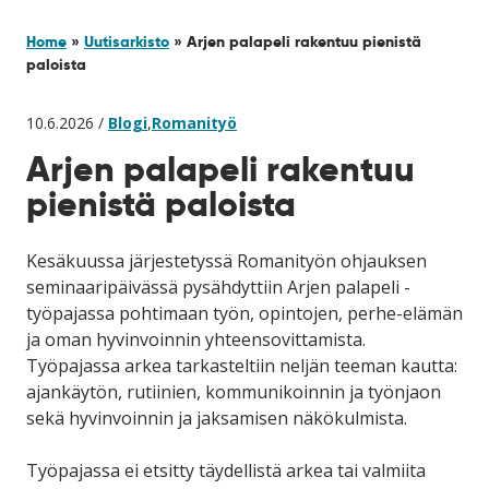
Home
»
Uutisarkisto
»
Arjen palapeli rakentuu pienistä
paloista
10.6.2026 /
Blogi
,
Romanityö
Arjen palapeli rakentuu
pienistä paloista
Kesäkuussa järjestetyssä Romanityön ohjauksen
seminaaripäivässä pysähdyttiin Arjen palapeli -
työpajassa pohtimaan työn, opintojen, perhe-elämän
ja oman hyvinvoinnin yhteensovittamista.
Työpajassa arkea tarkasteltiin neljän teeman kautta:
ajankäytön, rutiinien, kommunikoinnin ja työnjaon
sekä hyvinvoinnin ja jaksamisen näkökulmista.
Työpajassa ei etsitty täydellistä arkea tai valmiita