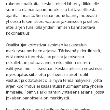
rakennuspalikoita, keskustelu ei lähtenyt liikkeelle
suurista elämäntapamuutoksista tai täydellisestä
ajanhallinnasta. Sen sijaan puhe kääntyi nopeasti
yhdessä tekemiseen, vastuun jakamiseen ja siihen,
ettei arjen tulisi olla yhden ihmisen kannateltava
kokonaisuus.
Osallistujat korostivat avoimen keskustelun
merkitystä perheen arjessa. Tärkeänä pidettiin sitä,
että omista tunteista, tarpeista ja toiveista
uskalletaan puhua ääneen eikä niiden oleteta
välittyvän muille itsestään. Keskusteluissa nousi esiin
myös ajatus siitä, että perheen sisäiset roolit,
vastuut ja odotukset olisi hyvä tehdä näkyviksi, jotta
arjen kuormitus ei kasaantuisi huomaamatta yhdelle
ihmiselle. Toimiva arki nähtiin yhteisenä asiana, jossa
jokaisen panoksella on merkitystä.
Keskusteluissa nousi esiin myös pysähtymisen