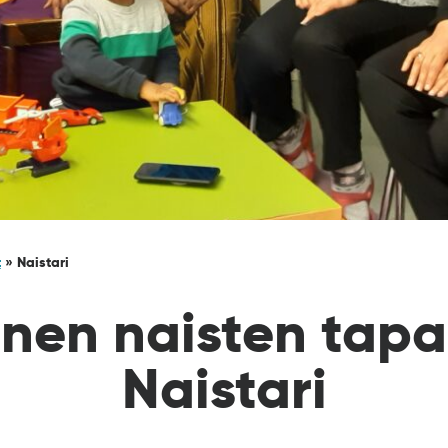
t
»
Naistari
inen naisten tap
Naistari