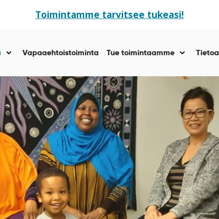
Toimintamme tarvitsee tukeasi!
ä
Vapaaehtoistoiminta
Tue toimintaamme
Tietoa
Näytä
Näytä
alasivut
alasivut
kohteelle
kohteelle
“Yhteisöllisyyttä
“Tue
”
toiminta
”