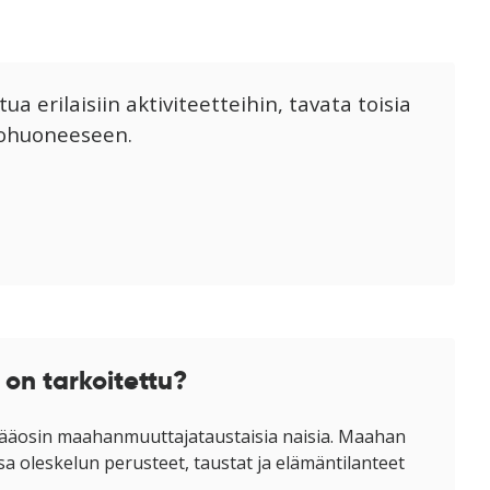
 erilaisiin aktiviteetteihin, tavata toisia
olohuoneeseen.
 on tarkoitettu?
 pääosin maahanmuuttajataustaisia naisia. Maahan
a oleskelun perusteet, taustat ja elämäntilanteet