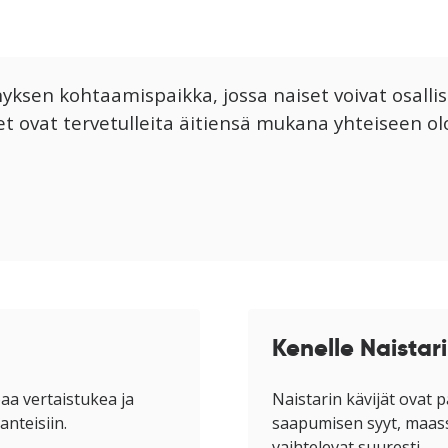
en kohtaamispaikka, jossa naiset voivat osallistua
set ovat tervetulleita äitiensä mukana yhteiseen 
Kenelle Naistari
aa vertaistukea ja
Naistarin kävijät ovat
anteisiin.
saapumisen syyt, maass
vaihtelevat suuresti.