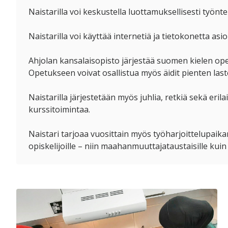
Naistarilla voi keskustella luottamuksellisesti työnt
Naistarilla voi käyttää internetiä ja tietokonetta as
Ahjolan kansalaisopisto järjestää suomen kielen opet
Opetukseen voivat osallistua myös äidit pienten las
Naistarilla järjestetään myös juhlia, retkiä sekä erila
kurssitoimintaa.
Naistari tarjoaa vuosittain myös työharjoittelupaikan 
opiskelijoille – niin maahanmuuttajataustaisille kuin