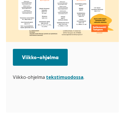
Viikko-ohjelma
Viikko-ohjelma
tekstimuodossa
.