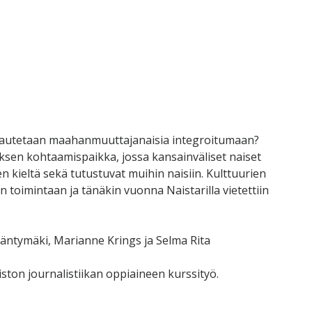
a autetaan maahanmuuttajanaisia integroitumaan?
ksen kohtaamispaikka, jossa kansainväliset naiset
kieltä sekä tutustuvat muihin naisiin. Kulttuurien
n toimintaan ja tänäkin vuonna Naistarilla vietettiin
 Mäntymäki, Marianne Krings ja Selma Rita
ton journalistiikan oppiaineen kurssityö.