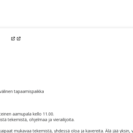
(linkki
avataan
uuteen
ikkunaan)
välinen tapaamispaikka
teinen aamupala kello 11.00.
tä tekemistä, ohjelmaa ja vierailijoita.
 kaipaat mukavaa tekemistä, yhdessä oloa ja kavereita. Älä jää yksin,