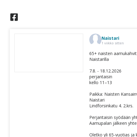
Naistari
(linkki
1 viikko sitten
avataan
uuteen
65+ naisten aamukahvit
ikkunaan)
Naistarilla
7.8. - 18.12.2026
perjantaisin
kello 11–13
Paikka: Naisten Kansain
Naistari
Lindforsinkatu 4. 2.krs.
Perjantaisin syödään yh
Aamupalan jälkeen yhteis
Oletko yli 65-vuotias ja