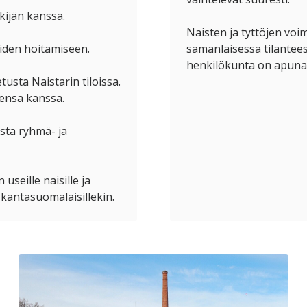
ekijän kanssa.
Naisten ja tyttöjen vo
ioiden hoitamiseen.
samanlaisessa tilantees
henkilökunta on apuna j
usta Naistarin tiloissa.
tensa kanssa.
ista ryhmä- ja
useille naisille ja
 kantasuomalaisillekin.