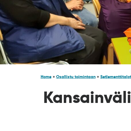
Home
»
Osallistu toimintaan
»
Setlementtitalo
Kansainväl