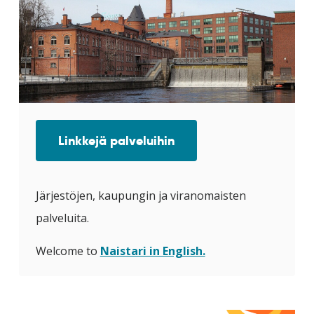
Linkkejä palveluihin
Järjestöjen, kaupungin ja viranomaisten
palveluita.
Welcome to
Naistari in English.