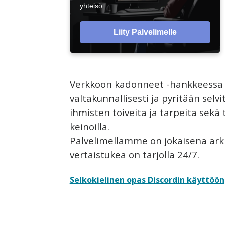
yhteisö
Liity Palvelimelle
Verkkoon kadonneet -hankkeessa 
valtakunnallisesti ja pyritään selv
ihmisten toiveita ja tarpeita sekä
keinoilla.
Palvelimellamme on jokaisena arki
vertaistukea on tarjolla 24/7.
Selkokielinen opas Discordin käyttöön