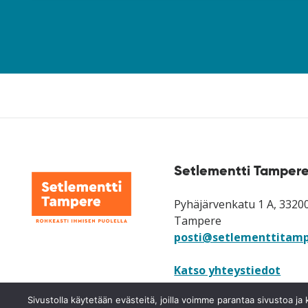
Setlementti Tampere
Pyhäjärvenkatu 1 A, 3320
Tampere
posti@setlementtitamp
Katso yhteystiedot
Katso laskutusosoitteet
Sivustolla käytetään evästeitä, joilla voimme parantaa sivustoa 
neuvonta