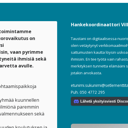
Hankekoordinaattori Vil
 toimintamme
uorovaikutus on
Taustani on digitaalisessa nuo
si
olen vetäytynyt verkkomaailmoi
sin, vaan pyrimme
sattumusten kautta löysin uskoa
tyneitä ihmisiä sekä
ihmisiin. En tee työtä vain rahas
arvetta avulle.
merkityksen tunnetta elämääni si
jotakin arvokasta.
etunimi.sukunimi@setlementtit
kohtaamispaikkoja
Puh. 050 4772 295
deryhmää kuunnellen
Lähetä yksityisviesti Disco
 ilmiönä paremmin
n valmennukseen sekä
juuden koulutuksen ja