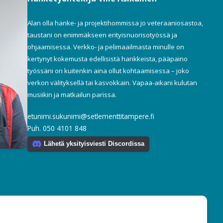
Alan olla hanke- ja projektihommissa jo veteraaniosastoa,
taustani on enimmäkseen erityisnuorisotyössä ja
ohjaamisessa. Verkko- ja pelimaailmasta minulle on
kertynyt kokemusta edellisistä hankkeista, pääpaino
työssäni on kuitenkin aina ollut kohtaamisessa – joko
verkon välityksellä tai kasvokkain. Vapaa-aikani kulutan
musiikin ja matkailun parissa.
etunimi.sukunimi@setlementtitampere.fi
Puh. 050 4101 848
Lähetä yksityisviesti Discordissa