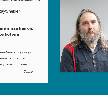
etäytyneiden
ne missä hän on.
jos kotona
saneleminen sijaan, ja
ntaminen komerossa
ja yhteiskunnallista
–Tapsa