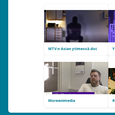
MTV:n Asian ytimessä.doc
Y
Moreenimedia
R