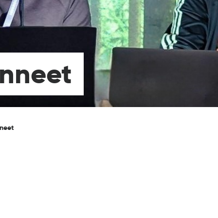
nneet
neet