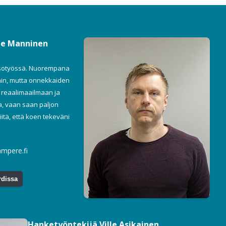
le Manninen
risotyössä. Nuorempana
hin, mutta onnekkaiden
 reaalimaailmaan ja
ta, vaan saan paljon
itä, että koen tekeväni
ampere.fi
rdissa
Hanketyöntekijä Ville Asikainen