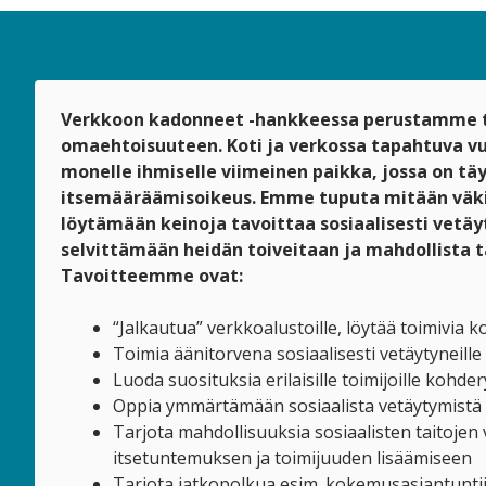
Verkkoon kadonneet -hankkeessa perustamme
omaehtoisuuteen. Koti ja verkossa tapahtuva v
monelle ihmiselle viimeinen paikka, jossa on täy
itsemääräämisoikeus. Emme tuputa mitään väki
löytämään keinoja tavoittaa sosiaalisesti vetäy
selvittämään heidän toiveitaan ja mahdollista t
Tavoitteemme ovat:
“Jalkautua” verkkoalustoille, löytää toimivia 
Toimia äänitorvena sosiaalisesti vetäytyneille
Luoda suosituksia erilaisille toimijoille koh
Oppia ymmärtämään sosiaalista vetäytymistä
Tarjota mahdollisuuksia sosiaalisten taitoje
itsetuntemuksen ja toimijuuden lisäämiseen
Tarjota jatkopolkua esim. kokemusasiantunti