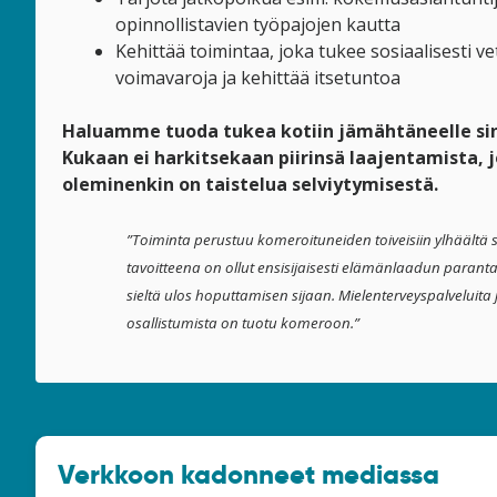
opinnollistavien työpajojen kautta
Kehittää toimintaa, joka tukee sosiaalisesti v
voimavaroja ja kehittää itsetuntoa
Haluamme tuoda tukea kotiin jämähtäneelle sin
Kukaan ei harkitsekaan piirinsä laajentamista, 
oleminenkin on taistelua selviytymisestä.
”Toiminta perustuu komeroituneiden toiveisiin ylhäältä 
tavoitteena on ollut ensisijaisesti elämänlaadun para
sieltä ulos hoputtamisen sijaan. Mielenterveyspalveluita 
osallistumista on tuotu komeroon.”
Verkkoon kadonneet mediassa