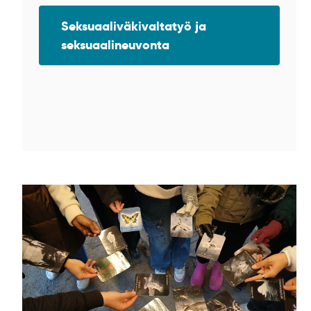
Seksuaaliväkivaltatyö ja
seksuaalineuvonta