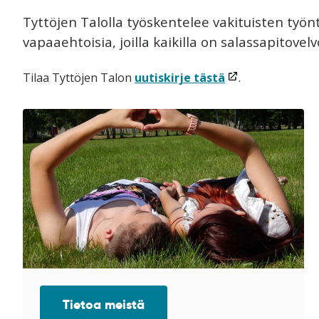
Tyttöjen Talolla työskentelee vakituisten työnt
vapaaehtoisia, joilla kaikilla on salassapitovelv
(linkki
Tilaa Tyttöjen Talon
uutiskirje tästä
.
avataan
uuteen
ikkunaan)
Tietoa meistä