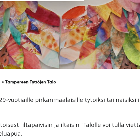
t
»
Tampereen Tyttöjen Talo
9-vuotiaille pirkanmaalaisille tytöiksi tai naisiksi
sti iltapäivisin ja iltaisin. Talolle voi tulla vi
teluapua.