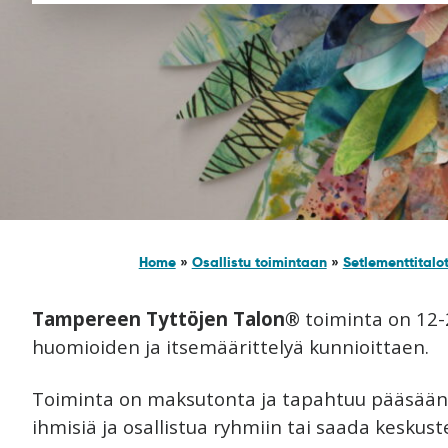
Home
»
Osallistu toimintaan
»
Setlementtitalo
Tampereen Tyttöjen Talon®
toiminta on 12-2
huomioiden ja itsemäärittelyä kunnioittaen.
Toiminta on maksutonta ja tapahtuu pääsääntöise
ihmisiä ja osallistua ryhmiin tai saada keskus