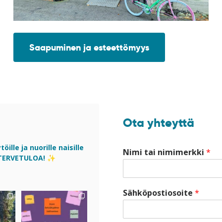
Saapuminen ja esteettömyys
Ota yhteyttä
ille ja nuorille naisille
Nimi tai nimimerkki
*
 TERVETULOA! ✨
Sähköpostiosoite
*
iksen
Muista äänesi. Vastusta
la
...
vääryyttä. 💬
0
Mitä
...