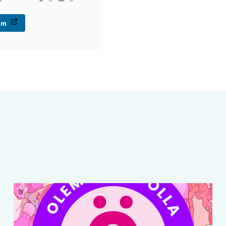
(linkki
am
avataan
uuteen
ikkunaan)