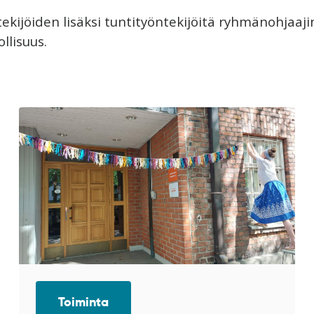
ekijöiden lisäksi tuntityöntekijöitä ryhmänohjaajina
ollisuus.
Toiminta