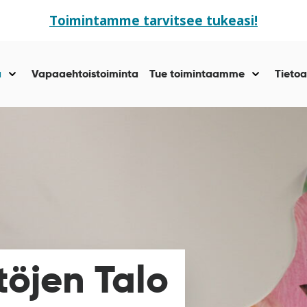
Toimintamme tarvitsee tukeasi!
ä
Vapaaehtoistoiminta
Tue toimintaamme
Tietoa
Näytä
Näytä
alasivut
alasivut
kohteelle
kohteelle
“Yhteisöllisyyttä
“Tue
”
toiminta
”
öjen Talo