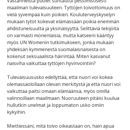
Vastanneista puolet suhtautui pessimistisesti
maailman tulevaisuuteen. Tyttöjen toivottomuus on
vielä syvempää kuin poikien. Kouluterveyskyselyn
mukaan tytöt kokevat elämässään poikia enemmän
ahdistuneisuutta ja yksinäisyyttä. Selittäviä tekijöitä
on varmasti monenlaisia, mutta katseeni kääntyy
myös UN Womenin tutkimukseen, jonka mukaan
yhdeksän kymmenestä suomalaisnaisesta on
kokenut seksuaalista häirintää. Miten kasvanut
naisviha vaikuttaa tyttöjen hyvinvointiin?
Tulevaisuususko edellyttää, että nuori voi kokea
olemassaolollaan olevan merkitystä ja että nuori voi
vaikuttaa paitsi omaan elämäänsä, myös omilla
valinnoillaan maailmaan. Nuoruuteen pitäisi kuulua
hullutkin unelmat ja loppumaton usko omiin
kykyihin.
Miettiessäni, mitä toivo oikeastaan on, hain apua