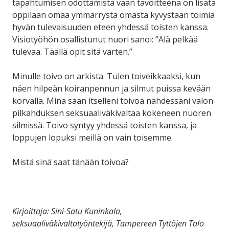
tapahtumisen odottamista vaan tavoitteena on lisätä
oppilaan omaa ymmärrystä omasta kyvystään toimia
hyvän tulevaisuuden eteen yhdessä toisten kanssa.
Visiotyöhön osallistunut nuori sanoi: ”Älä pelkää
tulevaa. Täällä opit sitä varten.”
Minulle toivo on arkista. Tulen toiveikkaaksi, kun
näen hilpeän koiranpennun ja silmut puissa kevään
korvalla. Minä saan itselleni toivoa nähdessäni valon
pilkahduksen seksuaaliväkivaltaa kokeneen nuoren
silmissä. Toivo syntyy yhdessä toisten kanssa, ja
loppujen lopuksi meillä on vain toisemme.
Mistä sinä saat tänään toivoa?
Kirjoittaja: Sini-Satu Kuninkala,
seksuaaliväkivaltatyöntekijä, Tampereen Tyttöjen Talo