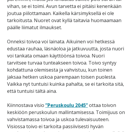
vihan, se ei toimi. Avun tarvetta ei pitäisi kenenkään
joutua piilottamaan. Kaikella kärsimyksellä ei ole
tarkoitusta. Nuoret ovat kyllä taitavia huomaamaan
päälle liimatut ilmaukset.
Onneksi toivoa voi lainata. Aikuinen voi hetkessä
edustaa rauhaa, läsnäoloa ja jatkuvuutta, josta nuori
voi tankata omaan käyttöönsä toivoa. Nuori
tarvitsee turvaa tunteakseen toivoa. Toivo syntyy
kohdattuna olemisesta ja vahvistuu, kun toinen
jaksaa hetken uskoa parempaan toisen puolesta.
Vaikka nyt tuntuisi kuinka pahalta, se ei tarkoita sitä,
että tuntuisi tältä aina.
Kiinnostava visio
”Peruskoulu 2045”
ottaa toivon
keskiöön peruskoulun mallintamisessa. Toimijuus on
vahvistamassa toivoa ja uskoa tulevaisuuteen.
Visiossa toivo ei tarkoita passiivisesti hyvän