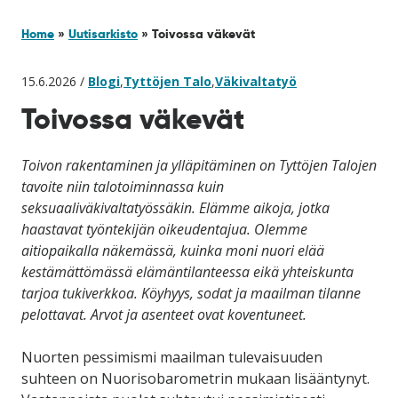
Home
»
Uutisarkisto
»
Toivossa väkevät
15.6.2026 /
Blogi
,
Tyttöjen Talo
,
Väkivaltatyö
Toivossa väkevät
Toivon rakentaminen ja ylläpitäminen on Tyttöjen Talojen
tavoite niin talotoiminnassa kuin
seksuaaliväkivaltatyössäkin. Elämme aikoja, jotka
haastavat työntekijän oikeudentajua. Olemme
aitiopaikalla näkemässä, kuinka moni nuori elää
kestämättömässä elämäntilanteessa eikä yhteiskunta
tarjoa tukiverkkoa. Köyhyys, sodat ja maailman tilanne
pelottavat. Arvot ja asenteet ovat koventuneet.
Nuorten pessimismi maailman tulevaisuuden
suhteen on Nuorisobarometrin mukaan lisääntynyt.