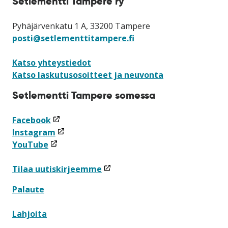
Setlementti Tampere ry
Pyhäjärvenkatu 1 A, 33200 Tampere
posti@setlementtitampere.fi
Katso yhteystiedot
Katso laskutusosoitteet ja neuvonta
Setlementti Tampere somessa
(linkki
Facebook
avataan
(linkki
Instagram
(linkki
uuteen
avataan
YouTube
avataan
ikkunaan)
uuteen
uuteen
ikkunaan)
(linkki
Tilaa uutiskirjeemme
ikkunaan)
avataan
Palaute
uuteen
ikkunaan)
Lahjoita