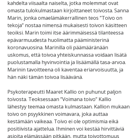
kahdelta viisaalta naiselta, jotka molemmat ovat
omasta tulokulmastaan kirjoittaneet toivosta. Sanna
Marin, jonka omaelämäkerrallinen teos ”Toivo on
tekoja” nostaa nimensä mukaisesti toivon käsitteen
teoiksi. Marin toimi itse äärimmäisessä tilanteessa
epävarmuudesta huolimatta pääministerinä
koronavuosina. Marinilla oli päämääränään
uskomus, että toivoa yhteiskunnassa voidaan lisätä
puolustamalla hyvinvointia ja lisäämällä tasa-arvoa.
Marinin tavoitteena oli kaventaa eriarvoisuutta, ja
hän näki tämän toivoa lisäävänä.
Psykoterapeutti Maaret Kallio on puhunut paljon
toivosta. Teoksessaan ”Voimana toivo” Kallio
lähestyy teemaa omasta kulmastaan. Kallion mukaan
toivo on psyykkinen voimavara, joka auttaa
kestämään vaikeaa. Toivo ei ole optimismia eikä
positiivista ajattelua. Ihminen voi kestää hirvittäviä
asioita elämässään pitkään, mutta toivottomuus