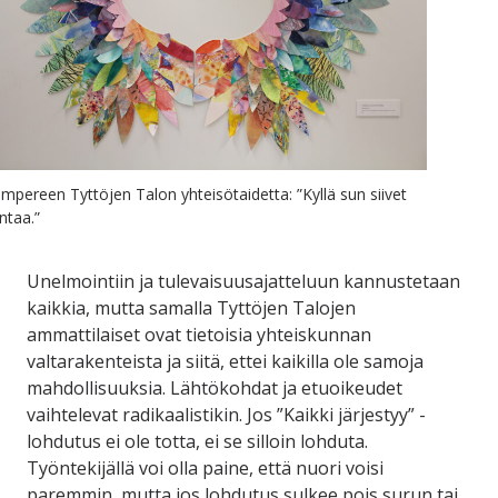
mpereen Tyttöjen Talon yhteisötaidetta: ”Kyllä sun siivet
ntaa.”
Unelmointiin ja tulevaisuusajatteluun kannustetaan
kaikkia, mutta samalla Tyttöjen Talojen
ammattilaiset ovat tietoisia yhteiskunnan
valtarakenteista ja siitä, ettei kaikilla ole samoja
mahdollisuuksia. Lähtökohdat ja etuoikeudet
vaihtelevat radikaalistikin. Jos ”Kaikki järjestyy” -
lohdutus ei ole totta, ei se silloin lohduta.
Työntekijällä voi olla paine, että nuori voisi
paremmin, mutta jos lohdutus sulkee pois surun tai