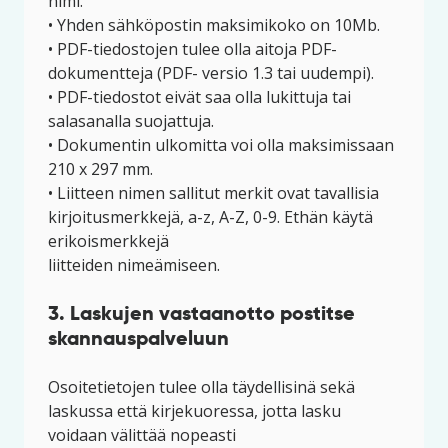
nimi.
• Yhden sähköpostin maksimikoko on 10Mb.
• PDF-tiedostojen tulee olla aitoja PDF-
dokumentteja (PDF- versio 1.3 tai uudempi).
• PDF-tiedostot eivät saa olla lukittuja tai
salasanalla suojattuja.
• Dokumentin ulkomitta voi olla maksimissaan
210 x 297 mm.
• Liitteen nimen sallitut merkit ovat tavallisia
kirjoitusmerkkejä, a-z, A-Z, 0-9. Ethän käytä
erikoismerkkejä
liitteiden nimeämiseen.
3. Laskujen vastaanotto postitse
skannauspalveluun
Osoitetietojen tulee olla täydellisinä sekä
laskussa että kirjekuoressa, jotta lasku
voidaan välittää nopeasti