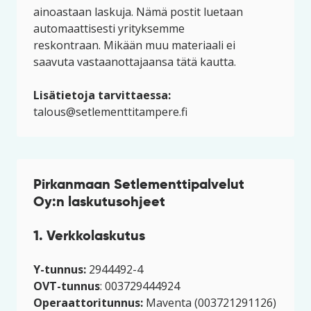
ainoastaan laskuja. Nämä postit luetaan
automaattisesti yrityksemme
reskontraan. Mikään muu materiaali ei
saavuta vastaanottajaansa tätä kautta.
Lisätietoja tarvittaessa:
talous@setlementtitampere.fi
Pirkanmaan Setlementtipalvelut
Oy:n laskutusohjeet
1. Verkkolaskutus
Y-tunnus:
2944492-4
OVT-tunnus
: 003729444924
Operaattoritunnus:
Maventa (003721291126)