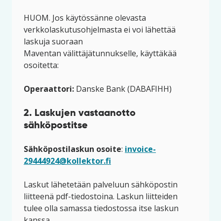
HUOM. Jos käytössänne olevasta
verkkolaskutusohjelmasta ei voi lähettää
laskuja suoraan
Maventan välittäjätunnukselle, käyttäkää
osoitetta:
Operaattori:
Danske Bank (DABAFIHH)
2. Laskujen vastaanotto
sähköpostitse
Sähköpostilaskun osoite
:
invoice-
29444924@kollektor.fi
Laskut lähetetään palveluun sähköpostin
liitteenä pdf-tiedostoina. Laskun liitteiden
tulee olla samassa tiedostossa itse laskun
kanssa.