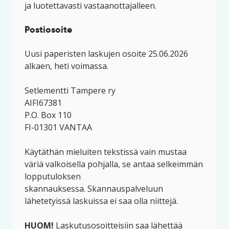
ja luotettavasti vastaanottajalleen.
Postiosoite
Uusi paperisten laskujen osoite 25.06.2026
alkaen, heti voimassa.
Setlementti Tampere ry
AIFI67381
P.O. Box 110
FI-01301 VANTAA
Käytäthän mieluiten tekstissä vain mustaa
väriä valkoisella pohjalla, se antaa selkeimmän
lopputuloksen
skannauksessa. Skannauspalveluun
lähetetyissä laskuissa ei saa olla niittejä.
HUOM!
Laskutusosoitteisiin saa lähettää