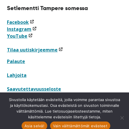
Setlementti Tampere somessa
(linkki
Facebook
avataan
(linkki
Instagram
(linkki
uuteen
avataan
YouTube
avataan
ikkunaan)
uuteen
uuteen
ikkunaan)
(linkki
Tilaa uutiskirjeemme
ikkunaan)
avataan
Palaute
uuteen
ikkunaan)
Lahjoita
Saavutettavuusseloste
Sivustolla käytetään evästeitä, joilla voimme parantaa sivustoa
Tietosuojaseloste
ja käyttökokemustasi. Osa evästeistä on sivuston toiminnalle
välttämättömiä. Lue tietosuojaselosteestamme, miten
Ilmoituskanava
käsittelemme evästeisiin liitettyjä tietoja.
Asia selvä!
Vain välttämättömät evästeet