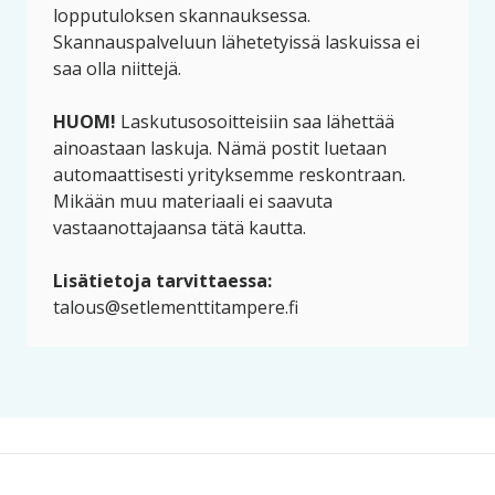
lopputuloksen skannauksessa.
Skannauspalveluun lähetetyissä laskuissa ei
saa olla niittejä.
HUOM!
Laskutusosoitteisiin saa lähettää
ainoastaan laskuja. Nämä postit luetaan
automaattisesti yrityksemme reskontraan.
Mikään muu materiaali ei saavuta
vastaanottajaansa tätä kautta.
Lisätietoja tarvittaessa:
talous@setlementtitampere.fi