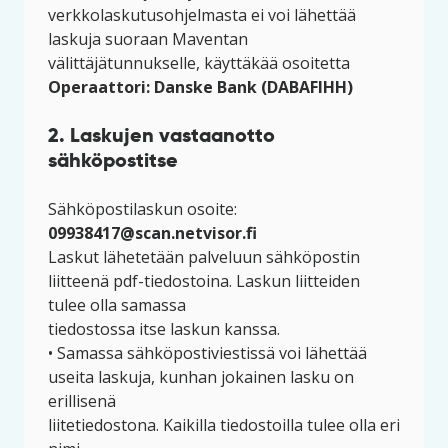
verkkolaskutusohjelmasta ei voi lähettää
laskuja suoraan Maventan
välittäjätunnukselle, käyttäkää osoitetta
Operaattori: Danske Bank (DABAFIHH)
2. Laskujen vastaanotto
sähköpostitse
Sähköpostilaskun osoite:
09938417@scan.
netvisor
.fi
Laskut lähetetään palveluun sähköpostin
liitteenä pdf-tiedostoina. Laskun liitteiden
tulee olla samassa
tiedostossa itse laskun kanssa.
• Samassa sähköpostiviestissä voi lähettää
useita laskuja, kunhan jokainen lasku on
erillisenä
liitetiedostona. Kaikilla tiedostoilla tulee olla eri