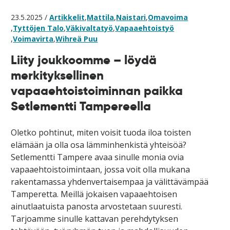
23.5.2025 /
Artikkelit
,
Mattila
,
Naistari
,
Omavoima
,
Tyttöjen Talo
,
Väkivaltatyö
,
Vapaaehtoistyö
,
Voimavirta
,
Wihreä Puu
Liity joukkoomme – löydä
merkityksellinen
vapaaehtoistoiminnan paikka
Setlementti Tampereella
Oletko pohtinut, miten voisit tuoda iloa toisten
elämään ja olla osa lämminhenkistä yhteisöä?
Setlementti Tampere avaa sinulle monia ovia
vapaaehtoistoimintaan, jossa voit olla mukana
rakentamassa yhdenvertaisempaa ja välittävämpää
Tamperetta. Meillä jokaisen vapaaehtoisen
ainutlaatuista panosta arvostetaan suuresti.
Tarjoamme sinulle kattavan perehdytyksen