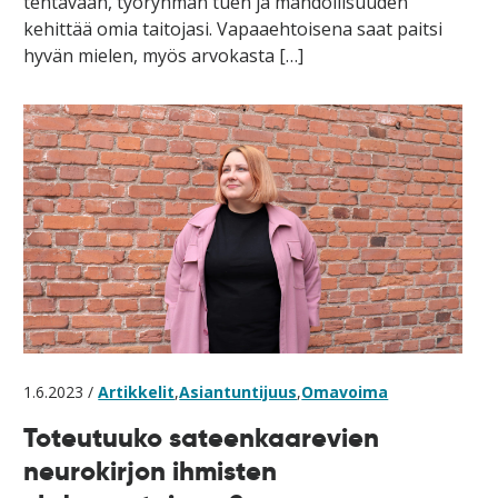
tehtävään, työryhmän tuen ja mahdollisuuden
kehittää omia taitojasi. Vapaaehtoisena saat paitsi
hyvän mielen, myös arvokasta […]
1.6.2023 /
Artikkelit
,
Asiantuntijuus
,
Omavoima
Toteutuuko sateenkaarevien
neurokirjon ihmisten