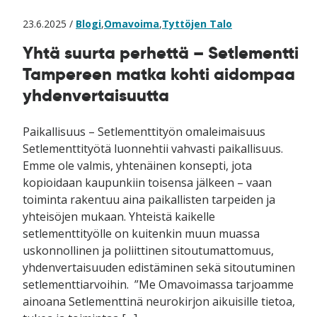
23.6.2025 /
Blogi
,
Omavoima
,
Tyttöjen Talo
Yhtä suurta perhettä – Setlementti
Tampereen matka kohti aidompaa
yhdenvertaisuutta
Paikallisuus – Setlementtityön omaleimaisuus
Setlementtityötä luonnehtii vahvasti paikallisuus.
Emme ole valmis, yhtenäinen konsepti, jota
kopioidaan kaupunkiin toisensa jälkeen – vaan
toiminta rakentuu aina paikallisten tarpeiden ja
yhteisöjen mukaan. Yhteistä kaikelle
setlementtityölle on kuitenkin muun muassa
uskonnollinen ja poliittinen sitoutumattomuus,
yhdenvertaisuuden edistäminen sekä sitoutuminen
setlementtiarvoihin. ”Me Omavoimassa tarjoamme
ainoana Setlementtinä neurokirjon aikuisille tietoa,