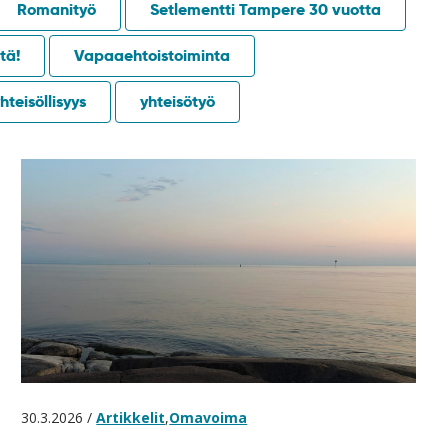
Romanityö
Setlementti Tampere 30 vuotta
tä!
Vapaaehtoistoiminta
hteisöllisyys
yhteisötyö
30.3.2026 /
Artikkelit
,
Omavoima