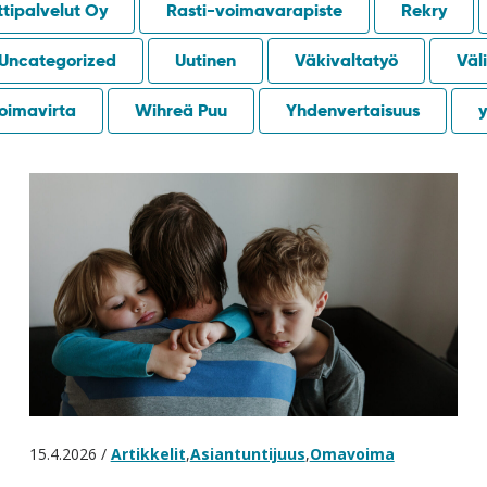
tipalvelut Oy
Rasti-voimavarapiste
Rekry
Uncategorized
Uutinen
Väkivaltatyö
Väli
oimavirta
Wihreä Puu
Yhdenvertaisuus
y
15.4.2026 /
Artikkelit
,
Asiantuntijuus
,
Omavoima