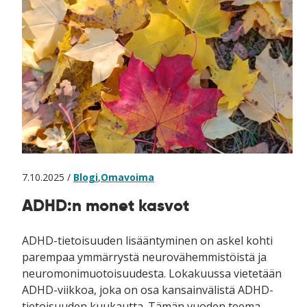
7.10.2025 /
Blogi
,
Omavoima
ADHD:n monet kasvot
ADHD-tietoisuuden lisääntyminen on askel kohti
parempaa ymmärrystä neurovähemmistöistä ja
neuromonimuotoisuudesta. Lokakuussa vietetään
ADHD-viikkoa, joka on osa kansainvälistä ADHD-
tietoisuuden kuukautta. Tämän vuoden teema,