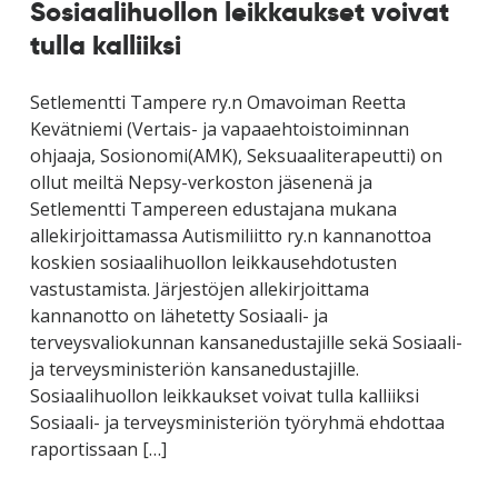
Sosiaalihuollon leikkaukset voivat
tulla kalliiksi
Setlementti Tampere ry.n Omavoiman Reetta
Kevätniemi (Vertais- ja vapaaehtoistoiminnan
ohjaaja, Sosionomi(AMK), Seksuaaliterapeutti) on
ollut meiltä Nepsy-verkoston jäsenenä ja
Setlementti Tampereen edustajana mukana
allekirjoittamassa Autismiliitto ry.n kannanottoa
koskien sosiaalihuollon leikkausehdotusten
vastustamista. Järjestöjen allekirjoittama
kannanotto on lähetetty ​Sosiaali- ja
terveysvaliokunnan kansanedustajille sekä Sosiaali-
ja terveysministeriön kansanedustajille.
Sosiaalihuollon leikkaukset voivat tulla kalliiksi
Sosiaali- ja terveysministeriön työryhmä ehdottaa
raportissaan […]