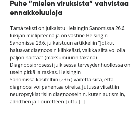
Puhe ”mielen viruksista” vahvistaa
ennakkoluuloja
Tämä teksti on julkaistu Helsingin Sanomissa 26.6.
lukijan mielipiteenä ja on vastine Helsingin
Sanomissa 23.6. julkaistuun artikkeliin ”Jotkut
haluavat diagnoosin kiihkeästi, vaikka siitä voi olla
paljon haittaa” (maksumuurin takana).
Diagnoosiprosessi julkisessa terveydenhuollossa on
usein pitkä ja raskas. Helsingin
Sanomissa käsiteltiin (23.6.) väitettä siitä, että
diagnoosi voi pahentaa oireita. Jutussa viitattiin
neuropsykiatrisiin diagnooseihin, kuten autismiin,
adhd:hen ja Touretteen. Juttu […]