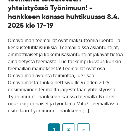
yhteistyössä Työnimuun! -
hankkeen kanssa huhtikuussa 8.4.
2025 klo 17-19
Omavoiman teemaillat ovat maksuttomia luento- ja
keskustelutilaisuuksia. Teemailloissa asiantuntijat,
ammattilaiset ja kokemusasiantuntijat jakavat tietoa
aina tietystä teemasta. Lue tarkempi kuvaus kunkin
teemaillan mainoksesta! Teemaillat ovat osa
Omavoiman avointa toimintaa, lue lisää
Omavoimasta: Linkki nettisivuille Vuoden 2025
ensimmäinen teemailta järjestetään yhteistyössä
Työn imuun!- hankkeen kanssa teemalla: Nuoret
neurokirjon naiset ja työelämä Mitä? Teemaillassa
esitellään Työnimuun! -hankkeen […]
1
2
»