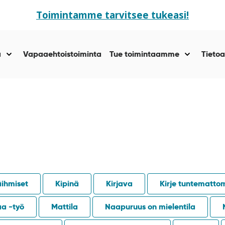
Toimintamme tarvitsee tukeasi!
ä
Vapaaehtoistoiminta
Tue toimintaamme
Tietoa
Näytä
Näytä
alasivut
alasivut
kohteelle
kohteelle
“Yhteisöllisyyttä
“Tue
”
toiminta
”
äihmiset
Kipinä
Kirjava
Kirje tuntematto
aa -työ
Mattila
Naapuruus on mielentila