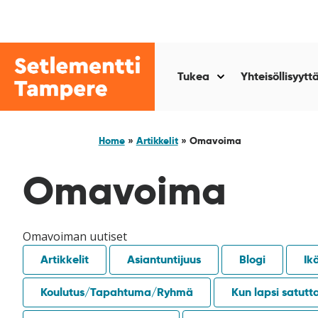
Siirry
sisältöön
Setlementti
Tampere
Tukea
Yhteisöllisyytt
Näytä
alasivut
kohteelle
“Tukea
Home
»
Artikkelit
»
Omavoima
”
Omavoima
Omavoiman uutiset
Artikkelit
Asiantuntijuus
Blogi
Ik
Koulutus/Tapahtuma/Ryhmä
Kun lapsi satutt