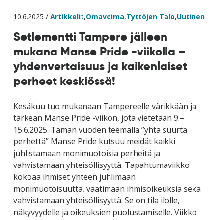
10.6.2025 /
Artikkelit
,
Omavoima
,
Tyttöjen Talo
,
Uutinen
Setlementti Tampere jälleen
mukana Manse Pride -viikolla –
yhdenvertaisuus ja kaikenlaiset
perheet keskiössä!
Kesäkuu tuo mukanaan Tampereelle värikkään ja
tärkeän Manse Pride -viikon, jota vietetään 9.–
15.6.2025. Tämän vuoden teemalla ”yhtä suurta
perhettä” Manse Pride kutsuu meidät kaikki
juhlistamaan monimuotoisia perheitä ja
vahvistamaan yhteisöllisyyttä. Tapahtumaviikko
kokoaa ihmiset yhteen juhlimaan
monimuotoisuutta, vaatimaan ihmisoikeuksia sekä
vahvistamaan yhteisöllisyyttä. Se on tila ilolle,
näkyvyydelle ja oikeuksien puolustamiselle. Viikko