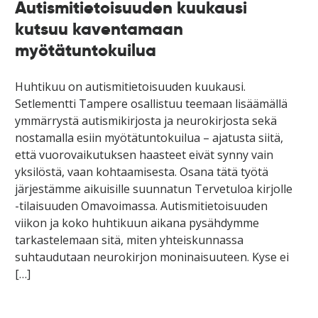
Autismitietoisuuden kuukausi
kutsuu kaventamaan
myötätuntokuilua
Huhtikuu on autismitietoisuuden kuukausi.
Setlementti Tampere osallistuu teemaan lisäämällä
ymmärrystä autismikirjosta ja neurokirjosta sekä
nostamalla esiin myötätuntokuilua – ajatusta siitä,
että vuorovaikutuksen haasteet eivät synny vain
yksilöstä, vaan kohtaamisesta. Osana tätä työtä
järjestämme aikuisille suunnatun Tervetuloa kirjolle
-tilaisuuden Omavoimassa. Autismitietoisuuden
viikon ja koko huhtikuun aikana pysähdymme
tarkastelemaan sitä, miten yhteiskunnassa
suhtaudutaan neurokirjon moninaisuuteen. Kyse ei
[…]