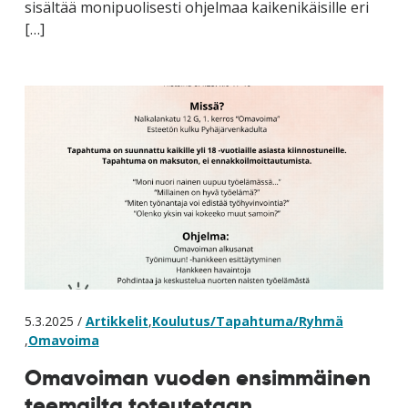
sisältää monipuolisesti ohjelmaa kaikenikäisille eri
[…]
5.3.2025 /
Artikkelit
,
Koulutus/Tapahtuma/Ryhmä
,
Omavoima
Omavoiman vuoden ensimmäinen
teemailta toteutetaan