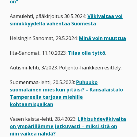
on”
Aamulehti, pääkirjoitus 30.5.2024:
Väkivaltaa voi
sinnikkyydellä vähentää Suomesta
Helsingin Sanomat, 29.5.2024:
Minä voin muuttua
Ilta-Sanomat, 11.10.2023:
Tilaa olla tyttö
.
Autismi-lehti, 3/2023: Poljento-hankkeen esittely.
Suomenmaa-lehti, 20.5.2023:
Puhuuko
suomalainen mies kun pitäisi? – Kansalaistalo
Tampereella tarjoaa miehille
kohtaamispaikan
Vasen kaista -lehti, 28.4.2023:
Lähisuhdeväkivalta
on ympärillämme jatkuvasti – miksi sitä on
niin vaikea nähdä?