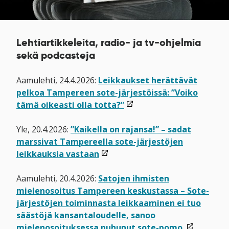
Lehtiartikkeleita, radio- ja tv-ohjelmia
sekä podcasteja
Aamulehti, 24.4.2026:
Leikkaukset herättävät
pelkoa Tampereen sote-järjestöissä: ”Voiko
(linkki
tämä oikeasti olla totta?”
avataan
uuteen
Yle, 20.4.2026:
”Kaikella on rajansa!” – sadat
ikkunaan)
marssivat Tampereella sote-järjestöjen
(linkki
leikkauksia vastaan
avataan
uuteen
Aamulehti, 20.4.2026:
Satojen ihmisten
ikkunaan)
mielenosoitus Tampereen keskustassa – Sote-
järjestöjen toiminnasta leikkaaminen ei tuo
säästöjä kansantaloudelle, sanoo
(linkki
mielenosoituksessa puhunut sote-pomo.