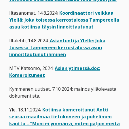
Iltasanomat, 14.8.2024:
Koordinaattori veikkaa
Ylellä: Joka toisessa kerrostalossa Tampereella
asuu kotiinsa täysin linnoittautunut
Iltalehti, 14.8.2024:
Asiantuntija Ylelle: Joka
toisessa Tampereen kerrostalossa asuu
linnoittautunut ihminen
MTV Katsomo, 2024:
Asian ytimessä.doc:
Komeroituneet
Kymmenen uutiset, 7.10.2024: mainos ylläolevasta
dokumentista.
Yle, 18.11.2024:
Kotiinsa komeroitunut Antti
seuraa maailmaa tietokoneen ja puhelimen
kautta – ”Moni ei ymmärrä, miten paljon meitä