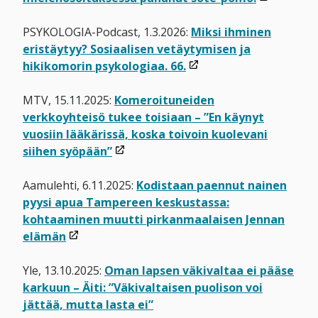
avataan
uuteen
PSYKOLOGIA-Podcast, 1.3.2026:
Miksi ihminen
ikkunaan)
eristäytyy? Sosiaalisen vetäytymisen ja
(linkki
hikikomorin psykologiaa. 66.
avataan
uuteen
MTV, 15.11.2025:
Komeroituneiden
ikkunaan)
verkkoyhteisö tukee toisiaan – ”En käynyt
vuosiin lääkärissä, koska toivoin kuolevani
(linkki
siihen syöpään”
avataan
uuteen
Aamulehti, 6.11.2025:
Kodistaan paennut nainen
ikkunaan)
pyysi apua Tampereen keskustassa:
kohtaaminen muutti pirkanmaalaisen Jennan
(linkki
elämän
avataan
uuteen
Yle, 13.10.2025:
Oman lapsen väkivaltaa ei pääse
ikkunaan)
karkuun – Äiti: ”Väkivaltaisen puolison voi
jättää, mutta lasta ei”