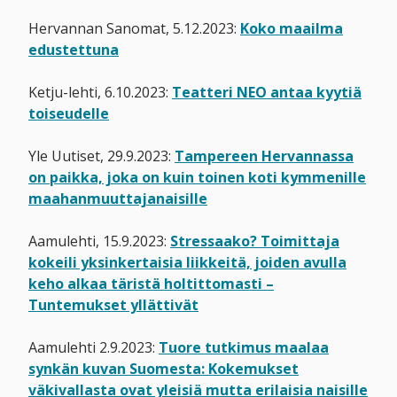
Hervannan Sanomat, 5.12.2023:
Koko maailma
edustettuna
Ketju-lehti, 6.10.2023:
Teatteri NEO antaa kyytiä
toiseudelle
Yle Uutiset, 29.9.2023:
Tampereen Hervannassa
on paikka, joka on kuin toinen koti kymmenille
maahanmuuttajanaisille
Aamulehti, 15.9.2023:
Stressaako? Toimittaja
kokeili yksin­kertaisia liikkeitä, joiden avulla
keho alkaa täristä holtittomasti –
Tuntemukset yllättivät
Aamulehti 2.9.2023:
Tuore tutkimus maalaa
synkän kuvan Suomesta: Kokemukset
väkivallasta ovat yleisiä mutta erilaisia naisille