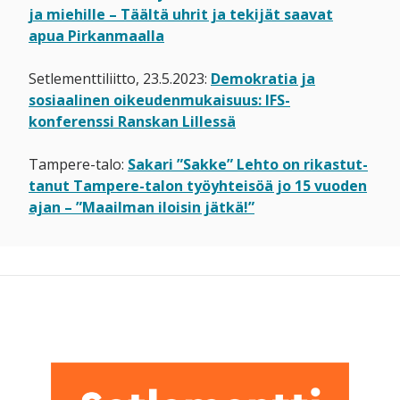
ja miehille – Täältä uhrit ja tekijät saavat
apua Pirkanmaalla
Setlementtiliitto, 23.5.2023:
Demokratia ja
sosiaalinen oikeudenmukaisuus: IFS-
konferenssi Ranskan Lillessä
Tampere-talo:
Sakari ”Sakke” Lehto on rikastut­
tanut Tampere-talon työyhteisöä jo 15 vuoden
ajan – ”Maailman iloisin jätkä!”