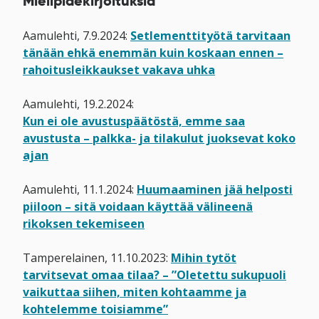
Mielipidekirjoituksia
Aamulehti, 7.9.2024:
Setlementtityötä tarvitaan
tänään ehkä enemmän kuin koskaan ennen –
rahoitusleikkaukset vakava uhka
Aamulehti, 19.2.2024:
Kun ei ole avustuspäätöstä, emme saa
avustusta – palkka- ja tilakulut juoksevat koko
ajan
Aamulehti, 11.1.2024:
Huumaaminen jää helposti
piiloon – sitä voidaan käyttää välineenä
rikoksen tekemiseen
Tamperelainen, 11.10.2023:
Mihin tytöt
tarvitsevat omaa tilaa? – ”Oletettu sukupuoli
vaikuttaa siihen, miten kohtaamme ja
kohtelemme toisiamme”