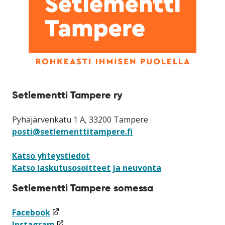
Setlementti Tampere ry
Pyhäjärvenkatu 1 A, 33200 Tampere
posti@setlementtitampere.fi
Katso yhteystiedot
Katso laskutusosoitteet ja neuvonta
Setlementti Tampere somessa
(linkki
Facebook
avataan
(linkki
Instagram