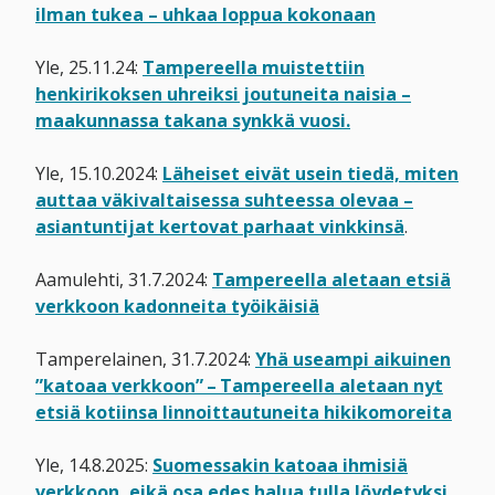
ilman tukea – uhkaa loppua kokonaan
Yle, 25.11.24:
Tampereella muistettiin
henkirikoksen uhreiksi joutuneita naisia –
maakunnassa takana synkkä vuosi.
Yle, 15.10.2024:
Läheiset eivät usein tiedä, miten
auttaa väkivaltaisessa suhteessa olevaa –
asiantuntijat kertovat parhaat vinkkinsä
.
Aamulehti, 31.7.2024:
Tampereella aletaan etsiä
verkkoon kadonneita työikäisiä
Tamperelainen, 31.7.2024:
Yhä useampi aikuinen
”katoaa verkkoon” – Tampereella aletaan nyt
etsiä kotiinsa linnoittautuneita hikikomoreita
Yle, 14.8.2025:
Suomessakin katoaa ihmisiä
verkkoon, eikä osa edes halua tulla löydetyksi