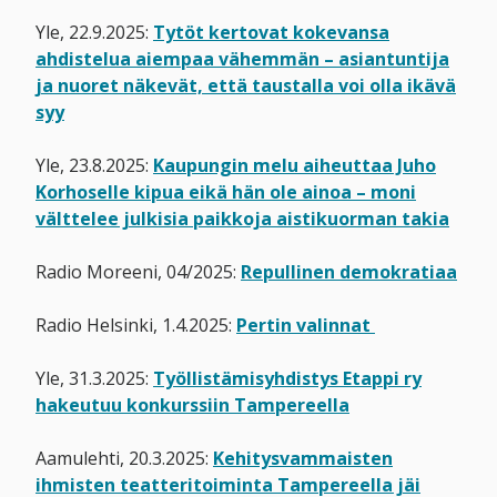
Yle, 22.9.2025:
Tytöt kertovat kokevansa
ahdistelua aiempaa vähemmän – asiantuntija
ja nuoret näkevät, että taustalla voi olla ikävä
syy
Yle, 23.8.2025:
Kaupungin melu aiheuttaa Juho
Korhoselle kipua eikä hän ole ainoa – moni
välttelee julkisia paikkoja aistikuorman takia
Radio Moreeni, 04/2025:
Repullinen demokratiaa
Radio Helsinki, 1.4.2025:
Pertin valinnat
Yle, 31.3.2025:
Työllistämisyhdistys Etappi ry
hakeutuu konkurssiin Tampereella
Aamulehti, 20.3.2025:
Kehitysvammaisten
ihmisten teatteritoiminta Tampereella jäi