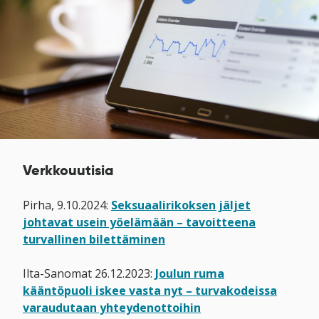
Verkkouutisia
Pirha, 9.10.2024:
Seksuaalirikoksen jäljet
johtavat usein yöelämään – tavoitteena
turvallinen bilettäminen
Ilta-Sanomat 26.12.2023:
Joulun ruma
kääntöpuoli iskee vasta nyt – turvakodeissa
varaudutaan yhteydenottoihin