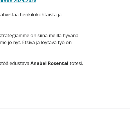
oimin 2025-2028
.
hvistaa henkilökohtaista ja
strategiamme on siinä meillä hyvänä
 jo nyt. Etsivä ja löytävä työ on
östöä edustava
Anabel Rosental
totesi.