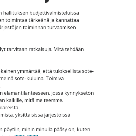
hallituksen budjettivalmisteluissa
öjen toimintaa tärkeänä ja kannattaa
 järjestöjen toiminnan turvaamisen
Nyt tarvitaan ratkaisuja. Mitä tehdään
kainen ymmärtää, että tuloksellista sote-
yneinä sote-kuluina. Toimiva
.
n elämäntilanteeseen, jossa kynnyksetön
n kaikille, mitä me teemme.
lareista.
istä, yksittäisissä järjestöissä
in pöytiin, mihin minulla pääsy on, kuten