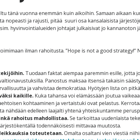
eltu tänä vuonna enemmän kuin aikoihin. Samaan aikaan kun 
ta nopeasti ja rajusti, pitää suuri osa kansalaisista järjest
sim. hyvinvointialueiden johtajat julkaisivat jo kannanoton
y toimimaan ilman rahoitusta. ”Hope is not a good strategy!” 
ekijöihin.
Tuodaan faktat aiempaa paremmin esille, jotta jo
 valtionavustuksilla. Panostus maksaa itsensä takaisin sääst
allisuutta ja vahvistaa demokratiaa. Hyötyjen lista on pitkä
äksi kaikille.
Kuka tahansa voi elämässään joutua vaikeaa
ehtoisen kohtaaminen ja vertaistuki ovat pelastus. Kerrotaa
inta nähdään edelleen laajalti yhtenä yhteiskuntamme peruspi
inkä rahoitus mahdollistaa.
Se tarkoittaa uudenlaista tekem
järjestökentällä todennäköisesti mittavaa muutosta.
leikkauksia toteutetaan.
Omalta osaltani vien viestiä niih