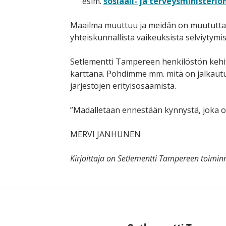
esim.
sosiaali- ja terveysministeri
Maailma muuttuu ja meidän on muututtav
yhteiskunnallista vaikeuksista selviytymist
Setlementti Tampereen henkilöstön kehit
karttana. Pohdimme mm. mitä on jalkautuv
järjestöjen erityisosaamista.
”Madalletaan ennestään kynnystä, joka on
MERVI JANHUNEN
Kirjoittaja on Setlementti Tampereen toimin