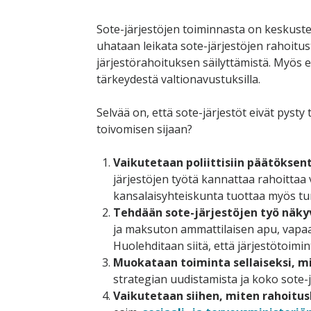
Sote-järjestöjen toiminnasta on keskust
uhataan leikata sote-järjestöjen rahoitus
järjestörahoituksen säilyttämistä. Myös e
tärkeydestä valtionavustuksilla.
Selvää on, että sote-järjestöt eivät pyst
toivomisen sijaan?
Vaikutetaan poliittisiin päätöksent
järjestöjen työtä kannattaa rahoittaa
kansalaisyhteiskunta tuottaa myös turv
Tehdään sote-järjestöjen työ näkyv
ja maksuton ammattilaisen apu, vapaa
Huolehditaan siitä, että järjestötoim
Muokataan toiminta sellaiseksi, m
strategian uudistamista ja koko sote-
Vaikutetaan siihen, miten rahoitus