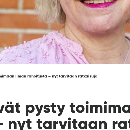
imimaan ilman rahoitusta – nyt tarvitaan ratkaisuja
ivät pysty toimim
– nyt tarvitaan ra