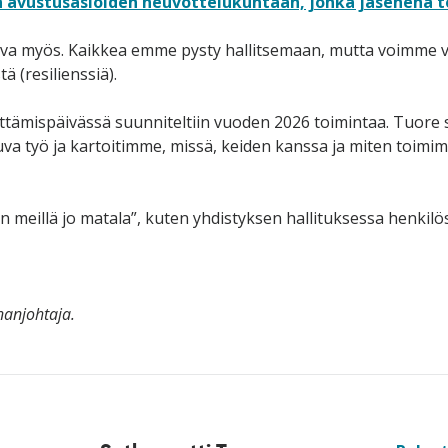
ön avustusasioiden neuvottelukuntaan, jonka jäsenenä t
a myös. Kaikkea emme pysty hallitsemaan, mutta voimme va
ä (resilienssiä).
tämispäivässä suunniteltiin vuoden 2026 toimintaa. Tuore 
a työ ja kartoitimme, missä, keiden kanssa ja miten toimimme
 meillä jo matala”, kuten yhdistyksen hallituksessa henkil
nanjohtaja.