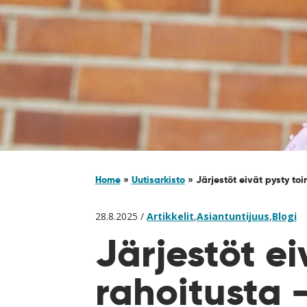
Home
»
Uutisarkisto
»
Järjestöt eivät pysty to
28.8.2025 /
Artikkelit
,
Asiantuntijuus
,
Blogi
Järjestöt e
rahoitusta 