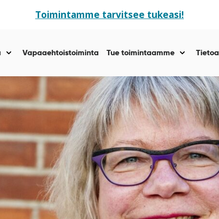
Toimintamme tarvitsee tukeasi!
ä
Vapaaehtoistoiminta
Tue toimintaamme
Tietoa
Näytä
Näytä
alasivut
alasivut
kohteelle
kohteelle
“Yhteisöllisyyttä
“Tue
”
toiminta
”