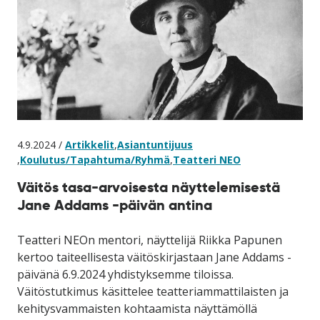
4.9.2024 /
Artikkelit
,
Asiantuntijuus
,
Koulutus/Tapahtuma/Ryhmä
,
Teatteri NEO
Väitös tasa-arvoisesta näyttelemisestä
Jane Addams -päivän antina
Teatteri NEOn mentori, näyttelijä Riikka Papunen
kertoo taiteellisesta väitöskirjastaan Jane Addams -
päivänä 6.9.2024 yhdistyksemme tiloissa.
Väitöstutkimus käsittelee teatteriammattilaisten ja
kehitysvammaisten kohtaamista näyttämöllä