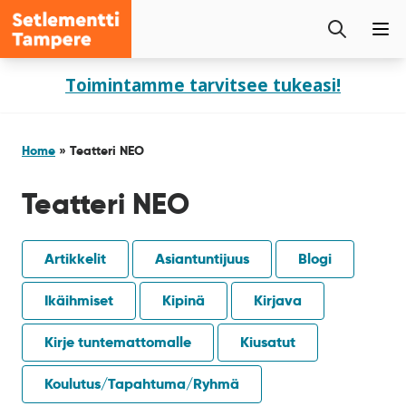
Setlementti
Etsi
Tampere
Pää
sivustolta
Siirry
Toimintamme tarvitsee tukeasi!
sisältöön
Home
»
Teatteri NEO
Teatteri NEO
Artikkelit
Asiantuntijuus
Blogi
Ikäihmiset
Kipinä
Kirjava
Kirje tuntemattomalle
Kiusatut
Koulutus/Tapahtuma/Ryhmä