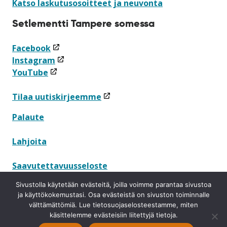
Katso laskutusosoitteet ja neuvonta
Setlementti Tampere somessa
(linkki
Facebook
avataan
(linkki
Instagram
(linkki
uuteen
avataan
YouTube
avataan
ikkunaan)
uuteen
uuteen
ikkunaan)
(linkki
Tilaa uutiskirjeemme
ikkunaan)
avataan
Palaute
uuteen
ikkunaan)
Lahjoita
Saavutettavuusseloste
Sivustolla käytetään evästeitä, joilla voimme parantaa sivustoa
Tietosuojaseloste
ja käyttökokemustasi. Osa evästeistä on sivuston toiminnalle
välttämättömiä. Lue tietosuojaselosteestamme, miten
Ilmoituskanava
käsittelemme evästeisiin liitettyjä tietoja.