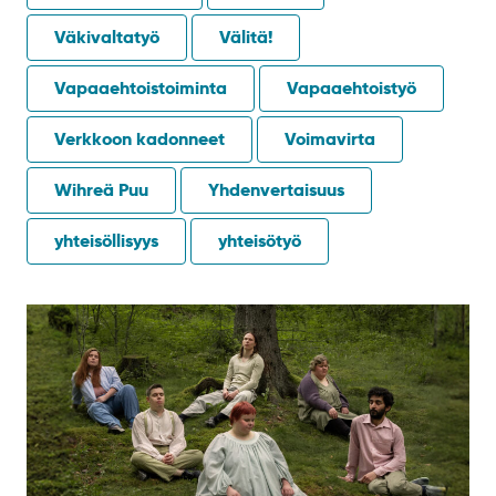
Väkivaltatyö
Välitä!
Vapaaehtoistoiminta
Vapaaehtoistyö
Verkkoon kadonneet
Voimavirta
Wihreä Puu
Yhdenvertaisuus
yhteisöllisyys
yhteisötyö