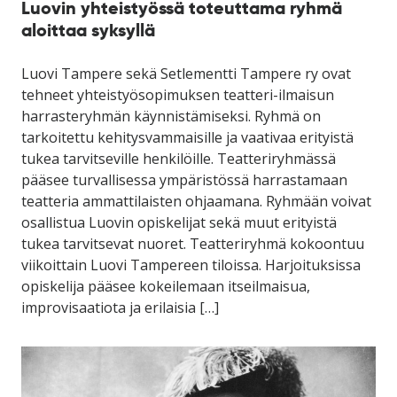
Luovin yhteistyössä toteuttama ryhmä
aloittaa syksyllä
Luovi Tampere sekä Setlementti Tampere ry ovat
tehneet yhteistyösopimuksen teatteri-ilmaisun
harrasteryhmän käynnistämiseksi. Ryhmä on
tarkoitettu kehitysvammaisille ja vaativaa erityistä
tukea tarvitseville henkilöille. Teatteriryhmässä
pääsee turvallisessa ympäristössä harrastamaan
teatteria ammattilaisten ohjaamana. Ryhmään voivat
osallistua Luovin opiskelijat sekä muut erityistä
tukea tarvitsevat nuoret. Teatteriryhmä kokoontuu
viikoittain Luovi Tampereen tiloissa. Harjoituksissa
opiskelija pääsee kokeilemaan itseilmaisua,
improvisaatiota ja erilaisia […]