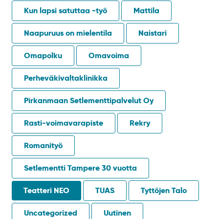
Kun lapsi satuttaa -työ
Mattila
Naapuruus on mielentila
Naistari
Omapolku
Omavoima
Perheväkivaltaklinikka
Pirkanmaan Setlementtipalvelut Oy
Rasti-voimavarapiste
Rekry
Romanityö
Setlementti Tampere 30 vuotta
Teatteri NEO
TUAS
Tyttöjen Talo
Uncategorized
Uutinen