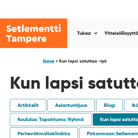
Siirry
sisältöön
Setlementti
Tampere
Tukea
Yhteisöllisyytt
Näytä
alasivut
kohteelle
“Tukea
Home
»
Kun lapsi satuttaa -työ
”
Kun lapsi satut
Artikkelit
Asiantuntijuus
Blogi
Ik
Koulutus/Tapahtuma/Ryhmä
Kun lapsi satutt
Perheväkivaltaklinikka
Pirkanmaan Setlement