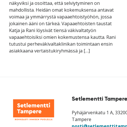
näkyviksi ja osoittaa, että selviytyminen on
mahdollista. Heidän omat kokemuksensa antavat
voimaa ja ymmärrystä vapaaehtoistyöhön, jossa
jokainen ääni on tärkeä. Vapaaehtoisten taustat
Katja ja Rani löysivät tiensä väkivaltatyön
vapaaehtoisiksi omien kokemustensa kautta. Rani
tutustui perheväkivaltaklinikan toimintaan ensin
asiakkaana vertaistukiryhmässä ja […]
Setlementti Tampere
Pyhäjärvenkatu 1 A, 3320
Tampere
posti@setlementtitamp