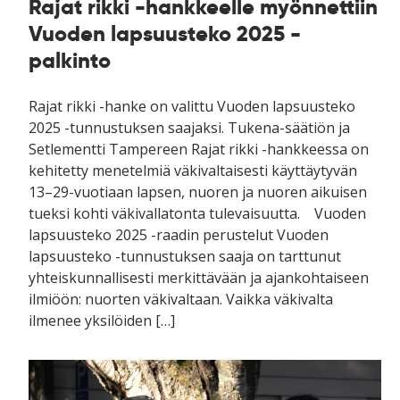
Rajat rikki -hankkeelle myönnettiin
Vuoden lapsuusteko 2025 -
palkinto
Rajat rikki -hanke on valittu Vuoden lapsuusteko
2025 -tunnustuksen saajaksi. Tukena-säätiön ja
Setlementti Tampereen Rajat rikki -hankkeessa on
kehitetty menetelmiä väkivaltaisesti käyttäytyvän
13–29-vuotiaan lapsen, nuoren ja nuoren aikuisen
tueksi kohti väkivallatonta tulevaisuutta. Vuoden
lapsuusteko 2025 -raadin perustelut ​Vuoden
lapsuusteko -tunnustuksen saaja on tarttunut
yhteiskunnallisesti merkittävään ja ajankohtaiseen
ilmiöön: nuorten väkivaltaan. Vaikka väkivalta
ilmenee yksilöiden […]