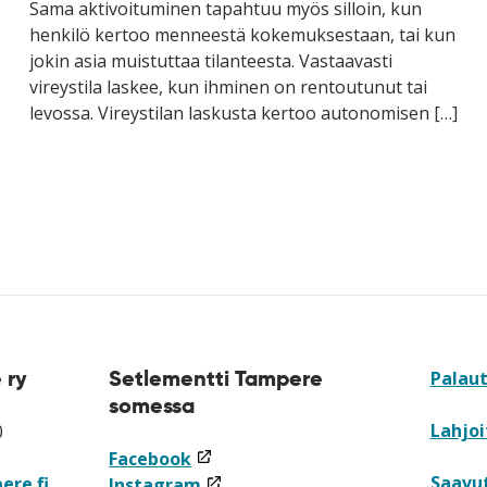
Sama aktivoituminen tapahtuu myös silloin, kun
henkilö kertoo menneestä kokemuksestaan, tai kun
jokin asia muistuttaa tilanteesta. Vastaavasti
vireystila laskee, kun ihminen on rentoutunut tai
levossa. Vireystilan laskusta kertoo autonomisen […]
 ry
Setlementti Tampere
Palau
somessa
Lahjoi
0
(linkki
Facebook
Saavu
ere.fi
avataan
(linkki
Instagram