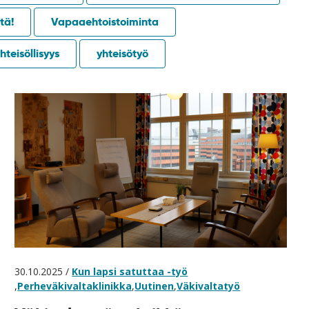
tä!
Vapaaehtoistoiminta
hteisöllisyys
yhteisötyö
30.10.2025 /
Kun lapsi satuttaa -työ
,
Perheväkivaltaklinikka
,
Uutinen
,
Väkivaltatyö