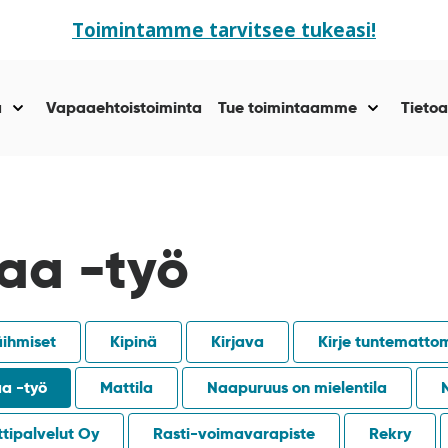
Toimintamme tarvitsee tukeasi!
ä
Vapaaehtoistoiminta
Tue toimintaamme
Tietoa
Näytä
Näytä
alasivut
alasivut
kohteelle
kohteelle
“Yhteisöllisyyttä
“Tue
”
toiminta
”
taa -työ
äihmiset
Kipinä
Kirjava
Kirje tuntematto
aa -työ
Mattila
Naapuruus on mielentila
tipalvelut Oy
Rasti-voimavarapiste
Rekry