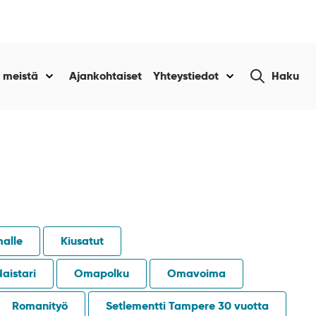
Etsi
 meistä
Ajankohtaiset
Yhteystiedot
Haku
Näytä
Näytä
sivustolta
alasivut
alasivut
kohteelle
kohteelle
“Tietoa
“Yhteystiedot
amme
meistä
”
”
malle
Kiusatut
Naistari
Omapolku
Omavoima
Romanityö
Setlementti Tampere 30 vuotta