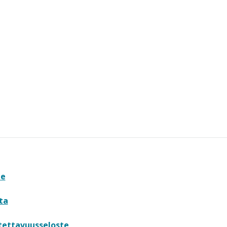
te
ta
tettavuusseloste