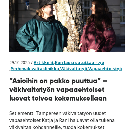
29.10.2025 /
Artikkelit
,
Kun lapsi satuttaa -työ
,
Perheväkivaltaklinikka
,
Väkivaltatyö
,
Vapaaehtoistyö
”Asioihin on pakko puuttua” –
väkivaltatyön vapaaehtoiset
luovat toivoa kokemuksellaan
Setlementti Tampereen väkivaltatyön uudet
vapaaehtoiset Katja ja Rani haluavat olla tukena
väkivaltaa kohdanneille, tuoda kokemukset