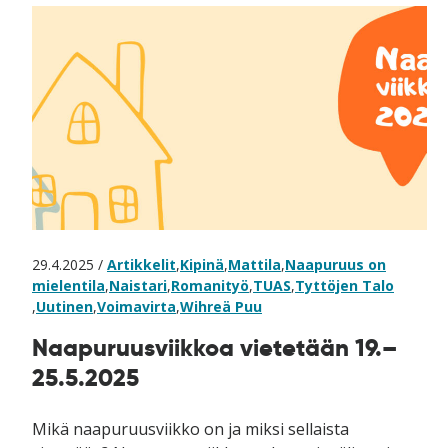
29.4.2025 /
Artikkelit
,
Kipinä
,
Mattila
,
Naapuruus on
mielentila
,
Naistari
,
Romanityö
,
TUAS
,
Tyttöjen Talo
,
Uutinen
,
Voimavirta
,
Wihreä Puu
Naapuruusviikkoa vietetään 19.–
25.5.2025
Mikä naapuruusviikko on ja miksi sellaista