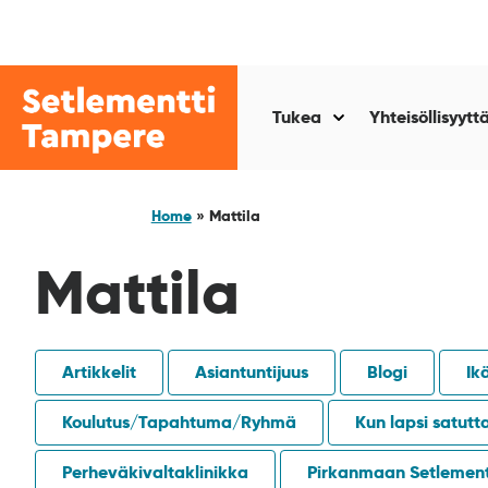
Siirry
sisältöön
Setlementti
Tampere
Tukea
Yhteisöllisyytt
Näytä
alasivut
kohteelle
“Tukea
Home
»
Mattila
”
Mattila
Artikkelit
Asiantuntijuus
Blogi
Ik
Koulutus/Tapahtuma/Ryhmä
Kun lapsi satutt
Perheväkivaltaklinikka
Pirkanmaan Setlement