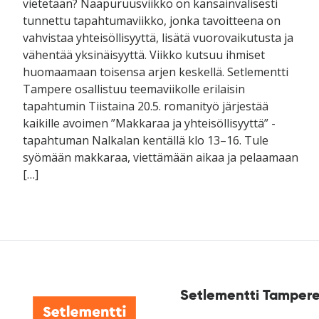
vietetään? Naapuruusviikko on kansainvälisesti
tunnettu tapahtumaviikko, jonka tavoitteena on
vahvistaa yhteisöllisyyttä, lisätä vuorovaikutusta ja
vähentää yksinäisyyttä. Viikko kutsuu ihmiset
huomaamaan toisensa arjen keskellä. Setlementti
Tampere osallistuu teemaviikolle erilaisin
tapahtumin Tiistaina 20.5. romanityö järjestää
kaikille avoimen ”Makkaraa ja yhteisöllisyyttä” -
tapahtuman Nalkalan kentällä klo 13–16. Tule
syömään makkaraa, viettämään aikaa ja pelaamaan
[…]
Setlementti Tampere