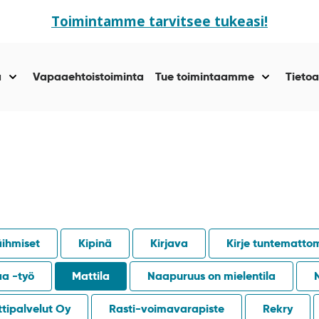
Toimintamme tarvitsee tukeasi!
ä
Vapaaehtoistoiminta
Tue toimintaamme
Tietoa
Näytä
Näytä
alasivut
alasivut
kohteelle
kohteelle
“Yhteisöllisyyttä
“Tue
”
toiminta
”
äihmiset
Kipinä
Kirjava
Kirje tuntematto
aa -työ
Mattila
Naapuruus on mielentila
tipalvelut Oy
Rasti-voimavarapiste
Rekry