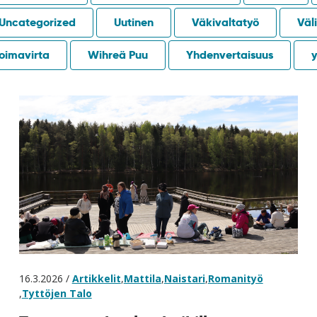
Uncategorized
Uutinen
Väkivaltatyö
Väli
oimavirta
Wihreä Puu
Yhdenvertaisuus
y
16.3.2026 /
Artikkelit
,
Mattila
,
Naistari
,
Romanityö
,
Tyttöjen Talo