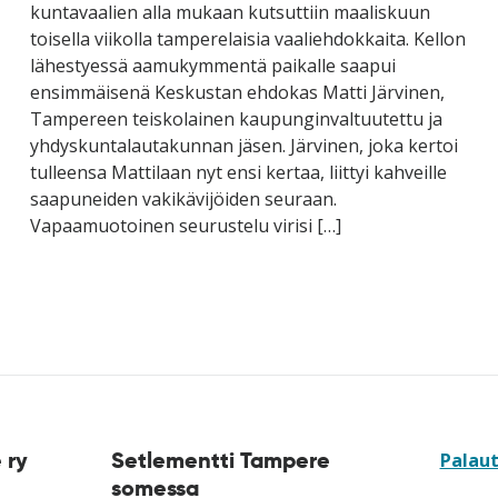
kuntavaalien alla mukaan kutsuttiin maaliskuun
toisella viikolla tamperelaisia vaaliehdokkaita. Kellon
lähestyessä aamukymmentä paikalle saapui
ensimmäisenä Keskustan ehdokas Matti Järvinen,
Tampereen teiskolainen kaupunginvaltuutettu ja
yhdyskuntalautakunnan jäsen. Järvinen, joka kertoi
tulleensa Mattilaan nyt ensi kertaa, liittyi kahveille
saapuneiden vakikävijöiden seuraan.
Vapaamuotoinen seurustelu virisi […]
 ry
Setlementti Tampere
Palau
somessa