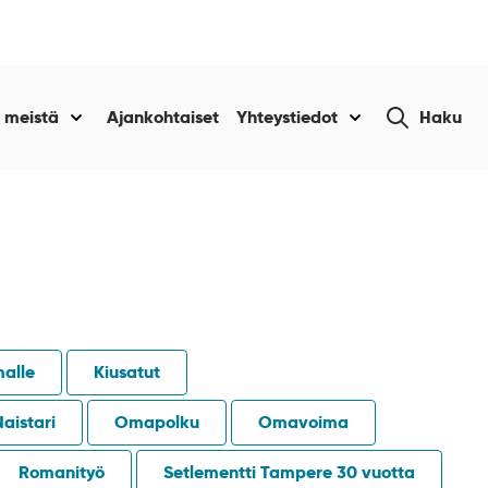
Etsi
 meistä
Ajankohtaiset
Yhteystiedot
Haku
Näytä
Näytä
sivustolta
alasivut
alasivut
kohteelle
kohteelle
“Tietoa
“Yhteystiedot
amme
meistä
”
”
malle
Kiusatut
Naistari
Omapolku
Omavoima
Romanityö
Setlementti Tampere 30 vuotta