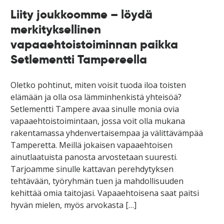
Liity joukkoomme – löydä
merkityksellinen
vapaaehtoistoiminnan paikka
Setlementti Tampereella
Oletko pohtinut, miten voisit tuoda iloa toisten
elämään ja olla osa lämminhenkistä yhteisöä?
Setlementti Tampere avaa sinulle monia ovia
vapaaehtoistoimintaan, jossa voit olla mukana
rakentamassa yhdenvertaisempaa ja välittävämpää
Tamperetta. Meillä jokaisen vapaaehtoisen
ainutlaatuista panosta arvostetaan suuresti.
Tarjoamme sinulle kattavan perehdytyksen
tehtävään, työryhmän tuen ja mahdollisuuden
kehittää omia taitojasi. Vapaaehtoisena saat paitsi
hyvän mielen, myös arvokasta […]