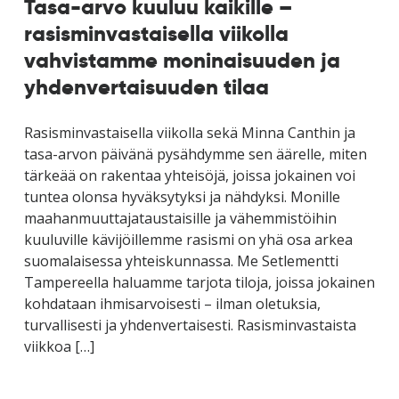
Tasa-arvo kuuluu kaikille –
rasisminvastaisella viikolla
vahvistamme moninaisuuden ja
yhdenvertaisuuden tilaa
Rasisminvastaisella viikolla sekä Minna Canthin ja
tasa-arvon päivänä pysähdymme sen äärelle, miten
tärkeää on rakentaa yhteisöjä, joissa jokainen voi
tuntea olonsa hyväksytyksi ja nähdyksi. Monille
maahanmuuttajataustaisille ja vähemmistöihin
kuuluville kävijöillemme rasismi on yhä osa arkea
suomalaisessa yhteiskunnassa. Me Setlementti
Tampereella haluamme tarjota tiloja, joissa jokainen
kohdataan ihmisarvoisesti – ilman oletuksia,
turvallisesti ja yhdenvertaisesti. Rasisminvastaista
viikkoa […]