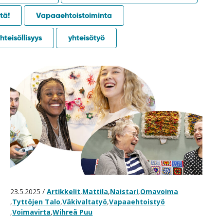
tä!
Vapaaehtoistoiminta
hteisöllisyys
yhteisötyö
23.5.2025 /
Artikkelit
,
Mattila
,
Naistari
,
Omavoima
,
Tyttöjen Talo
,
Väkivaltatyö
,
Vapaaehtoistyö
,
Voimavirta
,
Wihreä Puu