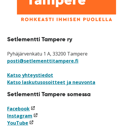
Setlementti Tampere ry
Pyhäjärvenkatu 1 A, 33200 Tampere
posti@setlementtitampere.fi
Katso yhteystiedot
Katso laskutusosoitteet ja neuvonta
Setlementti Tampere somessa
(linkki
Facebook
avataan
(linkki
Instagram
(linkki
uuteen
avataan
YouTube
avataan
ikkunaan)
uuteen