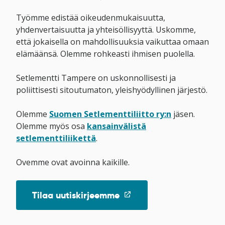
Työmme edistää oikeudenmukaisuutta,
yhdenvertaisuutta ja yhteisöllisyyttä. Uskomme,
että jokaisella on mahdollisuuksia vaikuttaa omaan
elämäänsä. Olemme rohkeasti ihmisen puolella.
Setlementti Tampere on uskonnollisesti ja
poliittisesti sitoutumaton, yleishyödyllinen järjestö.
Olemme
Suomen Setlementtiliitto ry:n
jäsen.
Olemme myös osa
kansainvälistä
setlementtiliikettä
.
Ovemme ovat avoinna kaikille.
(linkki
Tilaa uutiskirjeemme
avataan
uuteen