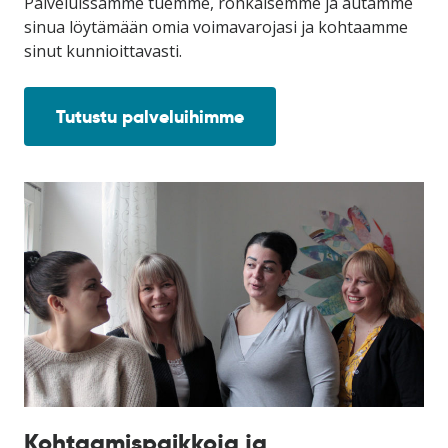
Palveluissamme tuemme, rohkaisemme ja autamme
sinua löytämään omia voimavarojasi ja kohtaamme
sinut kunnioittavasti.
Tutustu palveluihimme
Kohtaamispaikkoja ja