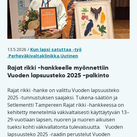
13.5.2026 /
Kun lapsi satuttaa -työ
,
Perheväkivaltaklinikka
,
Uutinen
Rajat rikki -hankkeelle myönnettiin
Vuoden lapsuusteko 2025 -palkinto
Rajat rikki -hanke on valittu Vuoden lapsuusteko
2025 -tunnustuksen saajaksi. Tukena-säätiön ja
Setlementti Tampereen Rajat rikki -hankkeessa on
kehitetty menetelmiä väkivaltaisesti käyttäytyvän 13–
29-vuotiaan lapsen, nuoren ja nuoren aikuisen
tueksi kohti väkivallatonta tulevaisuutta. Vuoden
lapsuusteko 2025 -raadin perustelut ​Vuoden