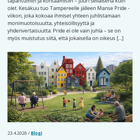
tapahtumiin ja kohtaamisiin – juuri sellaisena kuin
olet. Kesäkuu tuo Tampereelle jälleen Manse Pride -
viikon, joka kokoaa ihmiset yhteen juhlistamaan
monimuotoisuutta, yhteisöllisyyttä ja
yhdenvertaisuutta. Pride ei ole vain juhla – se on
myös muistutus siitä, että jokaisella on oikeus […]
23.4.2026 /
Blogi