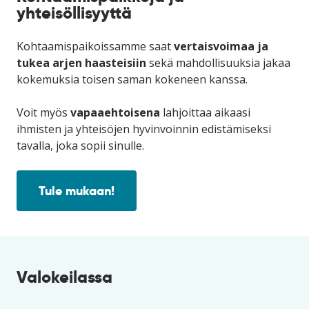
yhteisöllisyyttä
Kohtaamispaikoissamme saat
vertaisvoimaa ja
tukea arjen haasteisiin
sekä mahdollisuuksia jakaa
kokemuksia toisen saman kokeneen kanssa.
Voit myös
vapaaehtoisena
lahjoittaa aikaasi
ihmisten ja yhteisöjen hyvinvoinnin edistämiseksi
tavalla, joka sopii sinulle.
Tule mukaan!
Valokeilassa