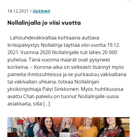
16.12.2021 /
Uutinen
Nollalinjalla jo viisi vuotta
Lähisuhdeväkivaltaa kohtaavia auttava
kriisipäivystys Nollalinja täyttää viisi vuotta 19.12.
2021. Vuonna 2020 Nollalinjalle tuli lähes 20 000
puhelua. Tänä vuonna määrät ovat pysyneet
korkeina. – Korona-aika on selkeästi lisännyt myös
paineita ihmissuhteissa ja se purkautuu väkivaltana
tai väkivallan uhkana, toteaa Nollalinjan
yksikönjohtaja Päivi Sinkkonen. Myös huhtikuussa
avattu Chat-palvelu on tuonut Nollalinjalle uusia
asiakkaita, sillä […]