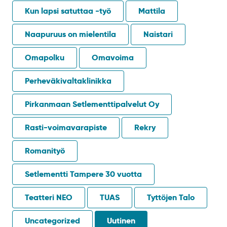
Kun lapsi satuttaa -työ
Mattila
Naapuruus on mielentila
Naistari
Omapolku
Omavoima
Perheväkivaltaklinikka
Pirkanmaan Setlementtipalvelut Oy
Rasti-voimavarapiste
Rekry
Romanityö
Setlementti Tampere 30 vuotta
Teatteri NEO
TUAS
Tyttöjen Talo
Uncategorized
Uutinen