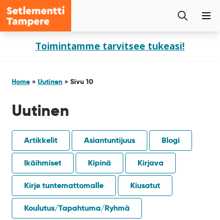
Setlementti
Etsi
Tampere
Pää
sivustolta
Siirry
Toimintamme tarvitsee tukeasi!
sisältöön
Home
»
Uutinen
»
Sivu 10
Uutinen
Artikkelit
Asiantuntijuus
Blogi
Ikäihmiset
Kipinä
Kirjava
Kirje tuntemattomalle
Kiusatut
Koulutus/Tapahtuma/Ryhmä