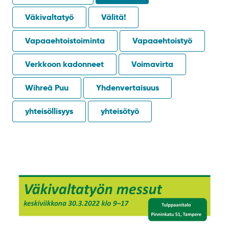
Väkivaltatyö
Välitä!
Vapaaehtoistoiminta
Vapaaehtoistyö
Verkkoon kadonneet
Voimavirta
Wihreä Puu
Yhdenvertaisuus
yhteisöllisyys
yhteisötyö