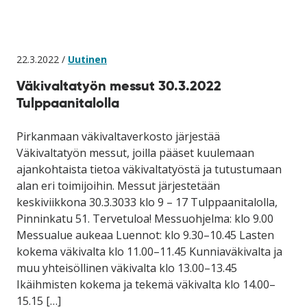
22.3.2022 /
Uutinen
Väkivaltatyön messut 30.3.2022
Tulppaanitalolla
Pirkanmaan väkivaltaverkosto järjestää
Väkivaltatyön messut, joilla pääset kuulemaan
ajankohtaista tietoa väkivaltatyöstä ja tutustumaan
alan eri toimijoihin. Messut järjestetään
keskiviikkona 30.3.3033 klo 9 – 17 Tulppaanitalolla,
Pinninkatu 51. Tervetuloa! Messuohjelma: klo 9.00
Messualue aukeaa Luennot: klo 9.30–10.45 Lasten
kokema väkivalta klo 11.00–11.45 Kunniaväkivalta ja
muu yhteisöllinen väkivalta klo 13.00–13.45
Ikäihmisten kokema ja tekemä väkivalta klo 14.00–
15.15 […]