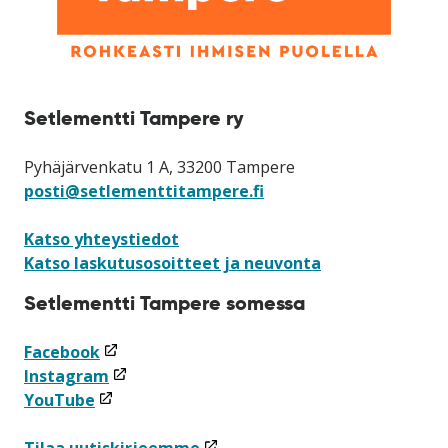
Setlementti Tampere ry
Pyhäjärvenkatu 1 A, 33200 Tampere
posti@setlementtitampere.fi
Katso yhteystiedot
Katso laskutusosoitteet ja neuvonta
Setlementti Tampere somessa
(linkki
Facebook
avataan
(linkki
Instagram
(linkki
uuteen
avataan
YouTube
avataan
ikkunaan)
uuteen
uuteen
ikkunaan)
(linkki
Tilaa uutiskirjeemme