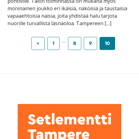
pohtiville. Talon toiminnassa on mukana myös
moninainen joukko eri ikäisiä, näköisiä ja taustaisia
vapaaehtoisia naisia, joita yhdistää halu tarjota
nuorille turvallista läsnäoloa. Tampereen […]
…
«
1
8
9
10