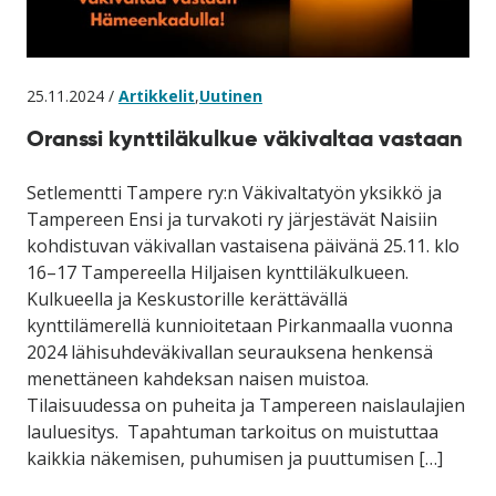
25.11.2024 /
Artikkelit
,
Uutinen
Oranssi kynttiläkulkue väkivaltaa vastaan
Setlementti Tampere ry:n Väkivaltatyön yksikkö ja
Tampereen Ensi ja turvakoti ry järjestävät Naisiin
kohdistuvan väkivallan vastaisena päivänä 25.11. klo
16–17 Tampereella Hiljaisen kynttiläkulkueen.
Kulkueella ja Keskustorille kerättävällä
kynttilämerellä kunnioitetaan Pirkanmaalla vuonna
2024 lähisuhdeväkivallan seurauksena henkensä
menettäneen kahdeksan naisen muistoa.
Tilaisuudessa on puheita ja Tampereen naislaulajien
lauluesitys. Tapahtuman tarkoitus on muistuttaa
kaikkia näkemisen, puhumisen ja puuttumisen […]