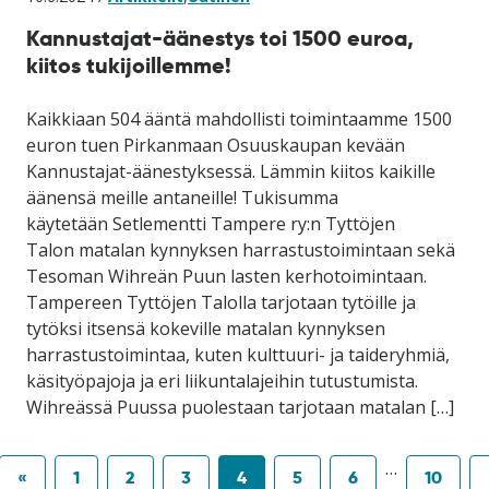
Kannustajat-äänestys toi 1500 euroa,
kiitos tukijoillemme!
Kaikkiaan 504 ääntä mahdollisti toimintaamme 1500
euron tuen Pirkanmaan Osuuskaupan kevään
Kannustajat-äänestyksessä. Lämmin kiitos kaikille
äänensä meille antaneille! Tukisumma
käytetään Setlementti Tampere ry:n Tyttöjen
Talon matalan kynnyksen harrastustoimintaan sekä
Tesoman Wihreän Puun lasten kerhotoimintaan.
Tampereen Tyttöjen Talolla tarjotaan tytöille ja
tytöksi itsensä kokeville matalan kynnyksen
harrastustoimintaa, kuten kulttuuri- ja taideryhmiä,
käsityöpajoja ja eri liikuntalajeihin tutustumista.
Wihreässä Puussa puolestaan tarjotaan matalan […]
…
«
1
2
3
4
5
6
10