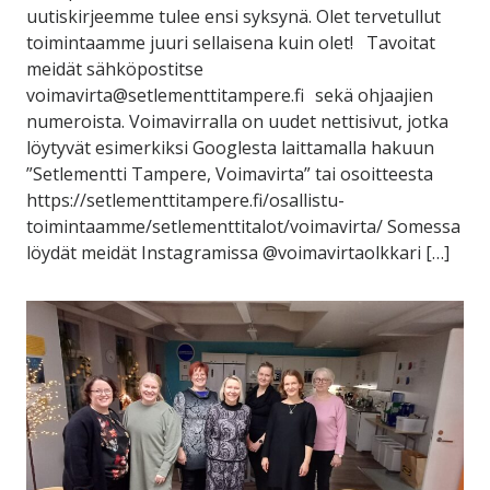
uutiskirjeemme tulee ensi syksynä. Olet tervetullut
toimintaamme juuri sellaisena kuin olet! Tavoitat
meidät sähköpostitse
voimavirta@setlementtitampere.fi sekä ohjaajien
numeroista. Voimavirralla on uudet nettisivut, jotka
löytyvät esimerkiksi Googlesta laittamalla hakuun
”Setlementti Tampere, Voimavirta” tai osoitteesta
https://setlementtitampere.fi/osallistu-
toimintaamme/setlementtitalot/voimavirta/ Somessa
löydät meidät Instagramissa @voimavirtaolkkari […]