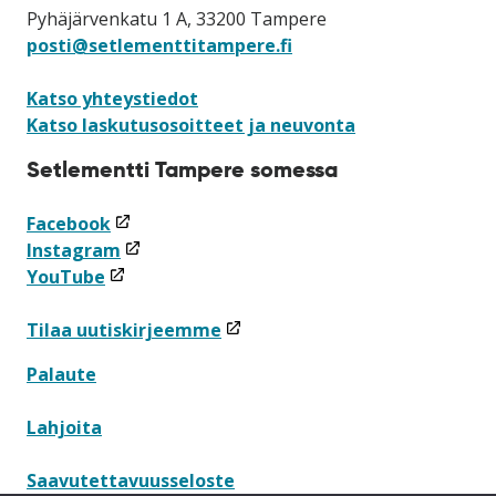
Pyhäjärvenkatu 1 A, 33200 Tampere
posti@setlementtitampere.fi
Katso yhteystiedot
Katso laskutusosoitteet ja neuvonta
Setlementti Tampere somessa
(linkki
Facebook
avataan
(linkki
Instagram
(linkki
uuteen
avataan
YouTube
avataan
ikkunaan)
uuteen
uuteen
ikkunaan)
(linkki
Tilaa uutiskirjeemme
ikkunaan)
avataan
Palaute
uuteen
ikkunaan)
Lahjoita
Saavutettavuusseloste