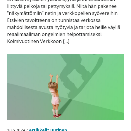
liittyviä pelkoja tai pettymyksiä. Niitä hän pakenee
”näkymättömiin” netin ja verkkopelien syövereihin.
Etsivien tavoitteena on tunnistaa verkossa
mahdollisesta avusta hyötyviä ja tarjota heille väyliä
reaalimaailman ongelmien helpottamiseksi.
Kolmivuotinen Verkkoon […]
10.6.2024 /
Artikkelit
,
Uutinen