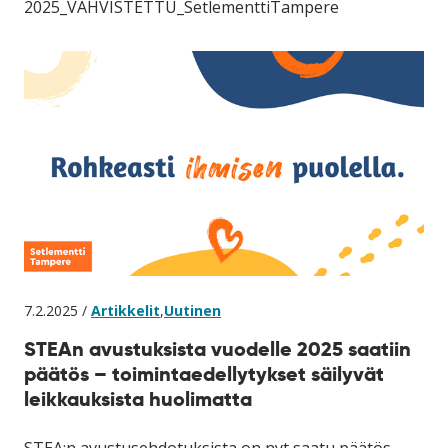
2025_VAHVISTETTU_SetlementtiTampere
7.2.2025 /
Artikkelit
,
Uutinen
STEAn avustuksista vuodelle 2025 saatiin
päätös – toimintaedellytykset säilyvät
leikkauksista huolimatta
STEA:n avustusehdotuksista on nyt saatu päätös