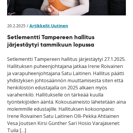
20.2.2025 /
Artikkelit
,
Uutinen
Setlementti Tampereen hallitus
järjestäytyi tammikuun lopussa
Setlementti Tampereen hallitus järjestäytyi 27.1.2025.
Hallituksen puheenjohtajana jatkaa Irene Roivainen
ja varapuheenjohtajana Satu Laitinen. Hallitus päätti
yhdistyksen johtosäännön muuttamisesta siten että
henkilöstön edustajalla on 2025 alkaen myös
varahenkilö. Hallitukselle on tärkeää kuulla
työntekijöiden ääntä. Kokousaineisto lähetetään aina
molemmille edustajille. Hallituksen kokoonpano:
Irene Roivainen Satu Laitinen Olli-Pekka Ahtiainen
Vesa Joutsen Kirsi Günther Sari Hosio Varajäsenet:
Tuila […]