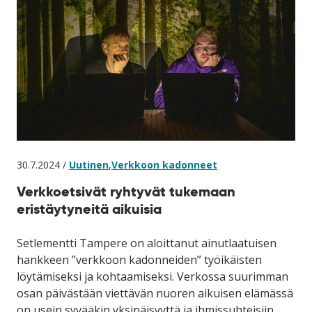
30.7.2024 /
Uutinen
,
Verkkoon kadonneet
Verkkoetsivät ryhtyvät tukemaan
eristäytyneitä aikuisia
Setlementti Tampere on aloittanut ainutlaatuisen
hankkeen ”verkkoon kadonneiden” työikäisten
löytämiseksi ja kohtaamiseksi. Verkossa suurimman
osan päivästään viettävän nuoren aikuisen elämässä
on usein syvääkin yksinäisyyttä ja ihmissuhteisiin