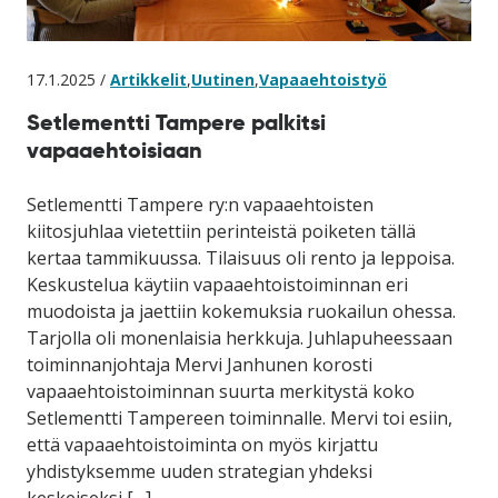
17.1.2025 /
Artikkelit
,
Uutinen
,
Vapaaehtoistyö
Setlementti Tampere palkitsi
vapaaehtoisiaan
Setlementti Tampere ry:n vapaaehtoisten
kiitosjuhlaa vietettiin perinteistä poiketen tällä
kertaa tammikuussa. Tilaisuus oli rento ja leppoisa.
Keskustelua käytiin vapaaehtoistoiminnan eri
muodoista ja jaettiin kokemuksia ruokailun ohessa.
Tarjolla oli monenlaisia herkkuja. Juhlapuheessaan
toiminnanjohtaja Mervi Janhunen korosti
vapaaehtoistoiminnan suurta merkitystä koko
Setlementti Tampereen toiminnalle. Mervi toi esiin,
että vapaaehtoistoiminta on myös kirjattu
yhdistyksemme uuden strategian yhdeksi
keskeiseksi […]