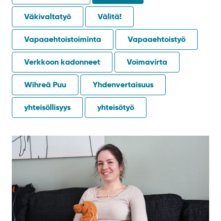
Väkivaltatyö
Välitä!
Vapaaehtoistoiminta
Vapaaehtoistyö
Verkkoon kadonneet
Voimavirta
Wihreä Puu
Yhdenvertaisuus
yhteisöllisyys
yhteisötyö