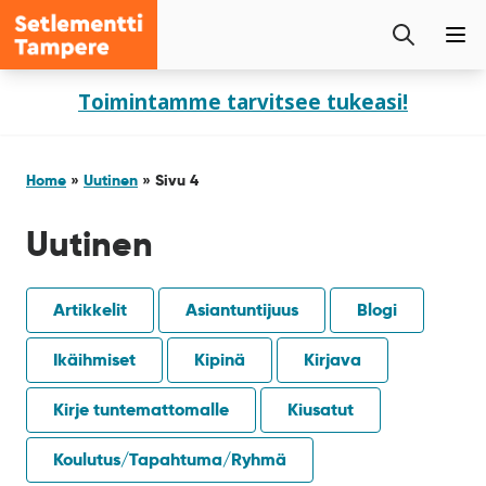
Setlementti
Etsi
Tampere
Pää
sivustolta
Siirry
Toimintamme tarvitsee tukeasi!
sisältöön
Home
»
Uutinen
»
Sivu 4
Uutinen
Artikkelit
Asiantuntijuus
Blogi
Ikäihmiset
Kipinä
Kirjava
Kirje tuntemattomalle
Kiusatut
Koulutus/Tapahtuma/Ryhmä