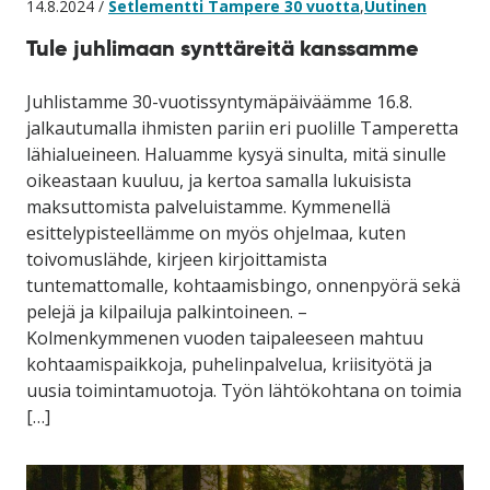
14.8.2024 /
Setlementti Tampere 30 vuotta
,
Uutinen
Tule juhlimaan synttäreitä kanssamme
Juhlistamme 30-vuotissyntymäpäiväämme 16.8.
jalkautumalla ihmisten pariin eri puolille Tamperetta
lähialueineen. Haluamme kysyä sinulta, mitä sinulle
oikeastaan kuuluu, ja kertoa samalla lukuisista
maksuttomista palveluistamme. Kymmenellä
esittelypisteellämme on myös ohjelmaa, kuten
toivomuslähde, kirjeen kirjoittamista
tuntemattomalle, kohtaamisbingo, onnenpyörä sekä
pelejä ja kilpailuja palkintoineen. –
Kolmenkymmenen vuoden taipaleeseen mahtuu
kohtaamispaikkoja, puhelinpalvelua, kriisityötä ja
uusia toimintamuotoja. Työn lähtökohtana on toimia
[…]