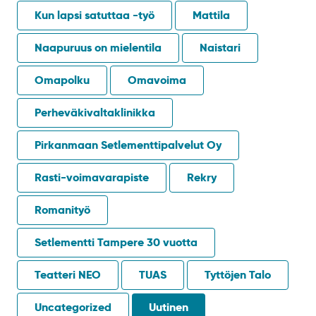
Kun lapsi satuttaa -työ
Mattila
Naapuruus on mielentila
Naistari
Omapolku
Omavoima
Perheväkivaltaklinikka
Pirkanmaan Setlementtipalvelut Oy
Rasti-voimavarapiste
Rekry
Romanityö
Setlementti Tampere 30 vuotta
Teatteri NEO
TUAS
Tyttöjen Talo
Uncategorized
Uutinen