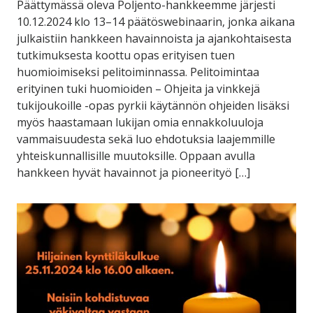
Päättymässä oleva Poljento-hankkeemme järjesti
10.12.2024 klo 13–14 päätöswebinaarin, jonka aikana
julkaistiin hankkeen havainnoista ja ajankohtaisesta
tutkimuksesta koottu opas erityisen tuen
huomioimiseksi pelitoiminnassa. Pelitoimintaa
erityinen tuki huomioiden – Ohjeita ja vinkkejä
tukijoukoille -opas pyrkii käytännön ohjeiden lisäksi
myös haastamaan lukijan omia ennakkoluuloja
vammaisuudesta sekä luo ehdotuksia laajemmille
yhteiskunnallisille muutoksille. Oppaan avulla
hankkeen hyvät havainnot ja pioneerityö […]