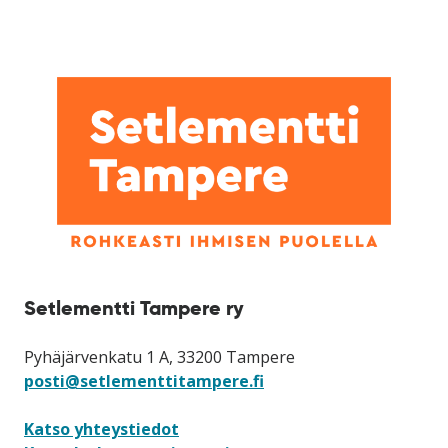
Setlementti Tampere ry
Pyhäjärvenkatu 1 A, 33200 Tampere
posti@setlementtitampere.fi
Katso yhteystiedot