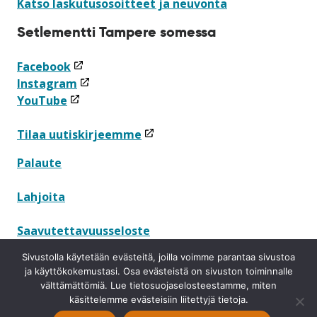
Katso laskutusosoitteet ja neuvonta
Setlementti Tampere somessa
(linkki
Facebook
avataan
(linkki
Instagram
(linkki
uuteen
avataan
YouTube
avataan
ikkunaan)
uuteen
uuteen
ikkunaan)
(linkki
Tilaa uutiskirjeemme
ikkunaan)
avataan
Palaute
uuteen
ikkunaan)
Lahjoita
Saavutettavuusseloste
Sivustolla käytetään evästeitä, joilla voimme parantaa sivustoa
Tietosuojaseloste
ja käyttökokemustasi. Osa evästeistä on sivuston toiminnalle
välttämättömiä. Lue tietosuojaselosteestamme, miten
Ilmoituskanava
käsittelemme evästeisiin liitettyjä tietoja.