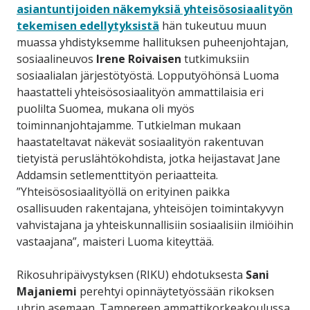
asiantuntijoiden näkemyksiä yhteisösosiaalityön
tekemisen edellytyksistä
hän tukeutuu muun
muassa yhdistyksemme hallituksen puheenjohtajan,
sosiaalineuvos
Irene Roivaisen
tutkimuksiin
sosiaalialan järjestötyöstä. Lopputyöhönsä Luoma
haastatteli yhteisösosiaalityön ammattilaisia eri
puolilta Suomea, mukana oli myös
toiminnanjohtajamme. Tutkielman mukaan
haastateltavat näkevät sosiaalityön rakentuvan
tietyistä peruslähtökohdista, jotka heijastavat Jane
Addamsin setlementtityön periaatteita.
”Yhteisösosiaalityöllä on erityinen paikka
osallisuuden rakentajana, yhteisöjen toimintakyvyn
vahvistajana ja yhteiskunnallisiin sosiaalisiin ilmiöihin
vastaajana”, maisteri Luoma kiteyttää.
Rikosuhripäivystyksen (RIKU) ehdotuksesta
Sani
Majaniemi
perehtyi opinnäytetyössään rikoksen
uhrin asemaan. Tampereen ammattikorkeakoulussa