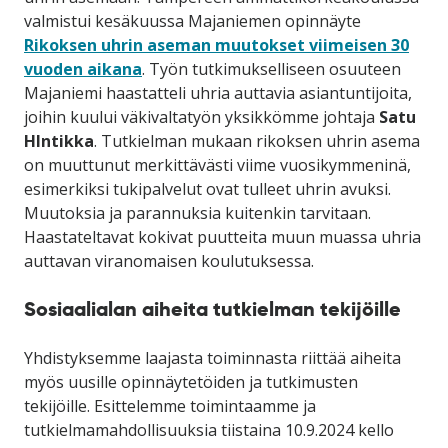
valmistui
kesäkuussa Majaniemen opinnäyte
Rikoksen uhrin aseman muutokset viimeisen 30
vuoden aikana
. Työn tutkimukselliseen osuuteen
Majaniemi haastatteli uhria auttavia asiantuntijoita,
joihin kuului väkivaltatyön yksikkömme johtaja
Satu
HIntikka
. Tutkielman mukaan rikoksen uhrin asema
on muuttunut merkittävästi viime vuosikymmeninä,
esimerkiksi tukipalvelut ovat tulleet uhrin avuksi.
Muutoksia ja parannuksia kuitenkin tarvitaan.
Haastateltavat kokivat puutteita muun muassa uhria
auttavan viranomaisen koulutuksessa.
Sosiaalialan aiheita tutkielman tekijöille
Yhdistyksemme laajasta toiminnasta riittää aiheita
myös uusille opinnäytetöiden ja tutkimusten
tekijöille. Esittelemme toimintaamme ja
tutkielmamahdollisuuksia tiistaina 10.9.2024 kello