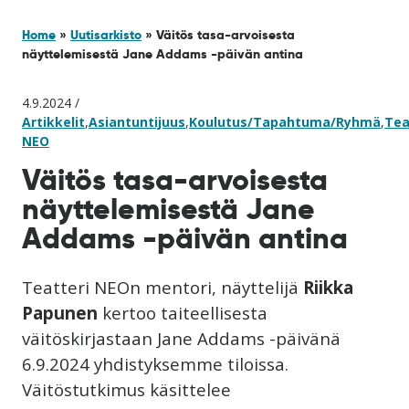
Home
»
Uutisarkisto
»
Väitös tasa-arvoisesta
näyttelemisestä Jane Addams -päivän antina
4.9.2024 /
Artikkelit
,
Asiantuntijuus
,
Koulutus/Tapahtuma/Ryhmä
,
Tea
NEO
Väitös tasa-arvoisesta
näyttelemisestä Jane
Addams -päivän antina
Teatteri NEOn
mentori,
näyttelijä
Riikka
Papunen
kertoo taiteellisesta
väitöskirjastaan Jane Addams -päivänä
6.9.2024 yhdistyksemme tiloissa.
Väitöstutkimus käsittelee