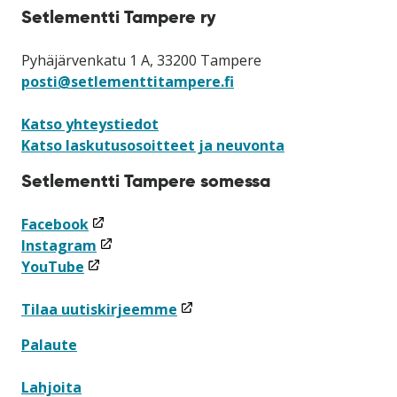
Setlementti Tampere ry
Pyhäjärvenkatu 1 A, 33200 Tampere
posti@setlementtitampere.fi
Katso yhteystiedot
Katso laskutusosoitteet ja neuvonta
Setlementti Tampere somessa
(linkki
Facebook
avataan
(linkki
Instagram
(linkki
uuteen
avataan
YouTube
avataan
ikkunaan)
uuteen
uuteen
ikkunaan)
(linkki
Tilaa uutiskirjeemme
ikkunaan)
avataan
Palaute
uuteen
ikkunaan)
Lahjoita