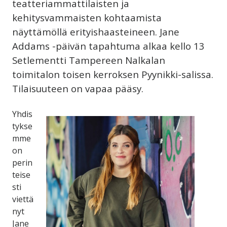
teatteriammattilaisten ja
kehitysvammaisten kohtaamista
näyttämöllä erityishaasteineen. Jane
Addams -päivän tapahtuma alkaa kello 13
Setlementti Tampereen Nalkalan
toimitalon toisen kerroksen Pyynikki-salissa.
Tilaisuuteen on vapaa pääsy.
Yhdis
tykse
mme
on
perin
teise
sti
viettä
nyt
Jane