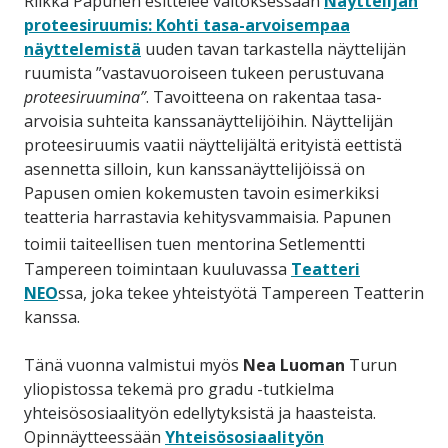
Riikka Papunen esittelee väitöksessään
Näyttelijän
proteesiruumis: Kohti tasa-arvoisempaa
näyttelemistä
uuden tavan tarkastella näyttelijän
ruumista ”vastavuoroiseen tukeen perustuvana
proteesiruumina”
. Tavoitteena on rakentaa tasa-
arvoisia suhteita kanssanäyttelijöihin. Näyttelijän
proteesiruumis vaatii näyttelijältä erityistä eettistä
asennetta silloin, kun kanssanäyttelijöissä on
Papusen omien kokemusten tavoin esimerkiksi
teatteria harrastavia kehitysvammaisia. Papunen
toimii
taiteellisen tuen
mentorina Setlementti
Tampereen toimintaan kuuluvassa
Teatteri
NEO
ssa, joka tekee yhteistyötä Tampereen Teatterin
kanssa.
Tänä vuonna valmistui myös
Nea Luoman
Turun
yliopistossa tekemä pro gradu -tutkielma
yhteisösosiaalityön edellytyksistä ja haasteista.
Opinnäytteessään
Yhteisösosiaalityön