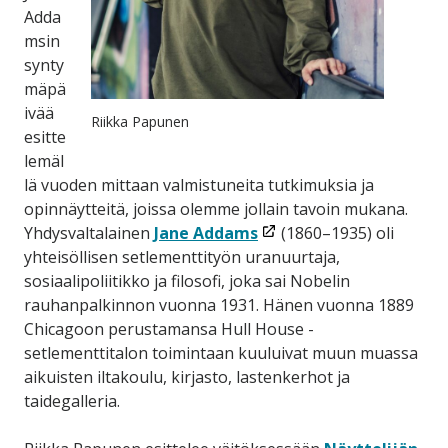
Adda
msin
synty
mäpä
ivää
Riikka Papunen
esitte
lemäl
lä vuoden mittaan valmistuneita tutkimuksia ja
opinnäytteitä, joissa olemme jollain tavoin mukana.
(linkki
Yhdysvaltalainen
Jane Addams
(1860–1935) oli
avataan
yhteisöllisen setlementtityön uranuurtaja,
uuteen
sosiaalipoliitikko ja filosofi, joka sai Nobelin
ikkunaan)
rauhanpalkinnon vuonna 1931. Hänen vuonna 1889
Chicagoon perustamansa Hull House -
setlementtitalon toimintaan kuuluivat muun muassa
aikuisten iltakoulu, kirjasto, lastenkerhot ja
taidegalleria.