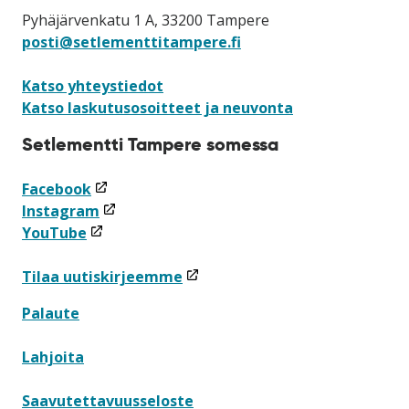
Pyhäjärvenkatu 1 A, 33200 Tampere
posti@setlementtitampere.fi
Katso yhteystiedot
Katso laskutusosoitteet ja neuvonta
Setlementti Tampere somessa
(linkki
Facebook
avataan
(linkki
Instagram
(linkki
uuteen
avataan
YouTube
avataan
ikkunaan)
uuteen
uuteen
ikkunaan)
(linkki
Tilaa uutiskirjeemme
ikkunaan)
avataan
Palaute
uuteen
ikkunaan)
Lahjoita
Saavutettavuusseloste