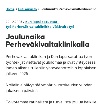
Home
»
Uutisarkisto
»
Joulunaika Perheväkivaltaklinikalla
22.12.2025 /
Kun lapsi satuttaa -
työ
,
Perheväkivaltaklinikka
,
Väkivaltatyö
Joulunaika
Perheväkivaltaklinikalla
Perheväkivaltaklinikan ja Kun lapsi satuttaa työn
työntekijät viettävät joululomaa ja ovat yhteydessä
loman aikana tulleisiin yhteydenottoihin loppiaisen
jälkeen 2026.
Nollalinja päivystää ympäri vuorokauden vuoden
jokaisena päivänä.
Toivotamme rauhallista ja turvallista Joulua kaikille.