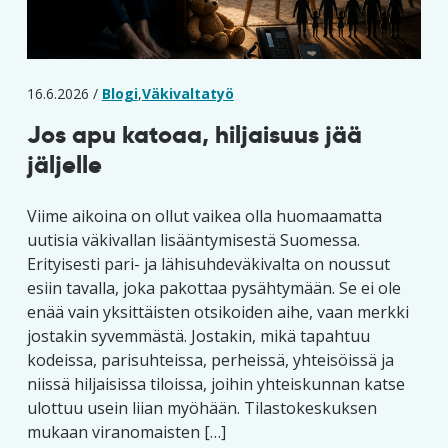
16.6.2026 /
Blogi
,
Väkivaltatyö
Jos apu katoaa, hiljaisuus jää
jäljelle
Viime aikoina on ollut vaikea olla huomaamatta
uutisia väkivallan lisääntymisestä Suomessa.
Erityisesti pari- ja lähisuhdeväkivalta on noussut
esiin tavalla, joka pakottaa pysähtymään. Se ei ole
enää vain yksittäisten otsikoiden aihe, vaan merkki
jostakin syvemmästä. Jostakin, mikä tapahtuu
kodeissa, parisuhteissa, perheissä, yhteisöissä ja
niissä hiljaisissa tiloissa, joihin yhteiskunnan katse
ulottuu usein liian myöhään. Tilastokeskuksen
mukaan viranomaisten […]