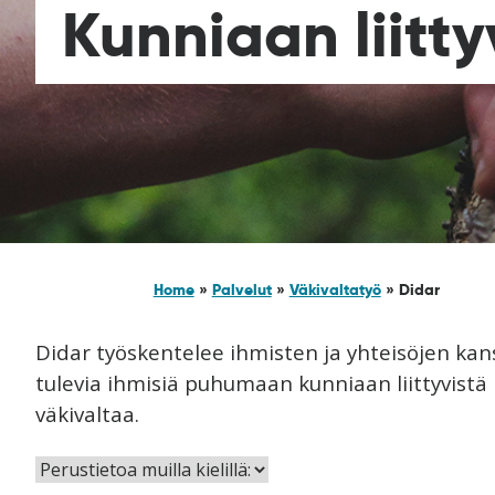
Kunniaan liitt
Home
»
Palvelut
»
Väkivaltatyö
»
Didar
Didar työskentelee ihmisten ja yhteisöjen kans
tulevia ihmisiä puhumaan kunniaan liittyvistä k
väkivaltaa.