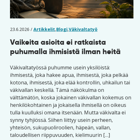
23.6.2026 /
Artikkelit
,
Blogi
,
Väkivaltatyö
Vaikeita asioita ei ratkaista
puhumalla ihmisistä ilman heitä
Väkivaltatyössä puhumme usein yksilöistä:
ihmisestä, joka hakee apua, ihmisestä, joka pelkää
kotona, ihmisestä, joka elää kontrollin, uhkailun tai
väkivallan keskellä. Tämä näkökulma on
välttämätön, koska jokainen väkivallan kokemus on
henkilökohtainen ja jokaisella ihmisellä on oikeus
tulla kuulluksi omana itsenään. Mutta väkivalta ei
synny tyhjiössä. Siihen liittyy usein perheen,
yhteisön, sukupuoliroolien, häpeän, vallan,
taloudellisen riippuvuuden, kielimuurin […]