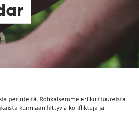
dar
isia perinteitä. Rohkaisemme eri kulttuureista
äistä kunniaan liittyviä konflikteja ja