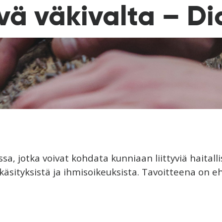
yvä väkivalta – Di
sa, jotka voivat kohdata kunniaan liittyviä haitall
äsityksistä ja ihmisoikeuksista. Tavoitteena on ehk