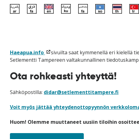
(linkki
Haeapua.info
sivuilta saat kymmenellä eri kielellä t
avataan
Setlementti Tampereen valtakunnallinen tiedotuskamp
uuteen
Ota rohkeasti yhteyttä!
ikkunaan)
Sähköpostilla:
didar@setlementtitampere.fi
Voit myös jättää yhteydenottopyynnön verkkolom
Huom! Olemme muuttaneet uusiin tiloihin osoittees