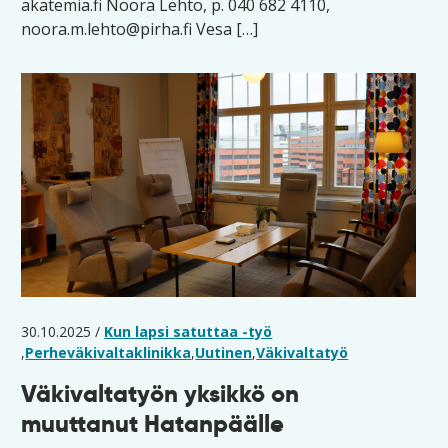
akatemia.fi Noora Lehto, p. 040 682 4110,
noora.m.lehto@pirha.fi Vesa […]
30.10.2025 /
Kun lapsi satuttaa -työ
,
Perheväkivaltaklinikka
,
Uutinen
,
Väkivaltatyö
Väkivaltatyön yksikkö on
muuttanut Hatanpäälle