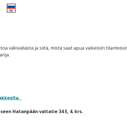
ietoa väkivallasta ja siitä, mistä saat apua vaikeisiin tilant
anja.
akkeella.
een Hatanpään valtatie 34 E, 4. krs.