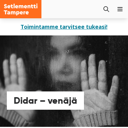
Setlementti
Etsi
Tampere
Pää
sivustolta
Siirry
Toimintamme tarvitsee tukeasi!
sisältöön
Didar – venäjä