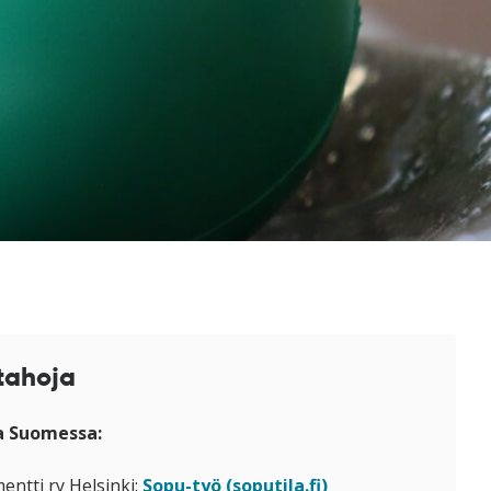
tahoja
a Suomessa:
entti ry Helsinki:
Sopu-työ (soputila.fi)