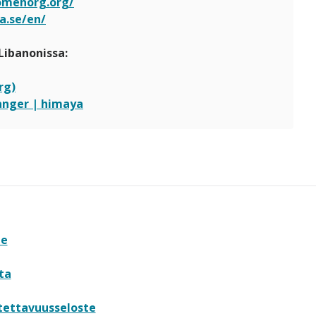
omenorg.org/
na.se/en/
Libanonissa:
rg)
Danger | himaya
te
ta
tettavuusseloste