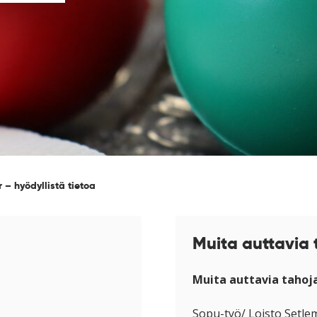
 – hyödyllistä tietoa
Muita auttavia 
Muita auttavia tahoj
Sopu-työ/ Loisto Setlem