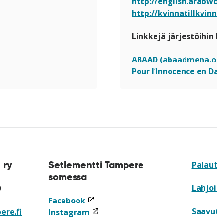
http://english.arabw
http://kvinnatillkvin
Linkkejä järjestöihin 
ABAAD (abaadmena.o
Pour l’Innocence en 
 ry
Setlementti Tampere
Palau
somessa
Lahjoi
0
(linkki
Facebook
Saavu
ere.fi
avataan
(linkki
Instagram