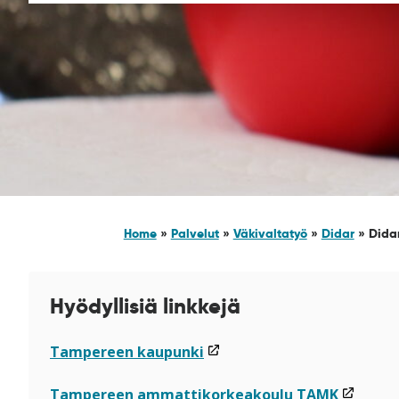
Home
»
Palvelut
»
Väkivaltatyö
»
Didar
»
Didar
Hyödyllisiä linkkejä
(linkki
(linkki
Tampereen kaupunki
avataan
avataan
uuteen
uuteen
(linkki
(linkki
Tampereen ammattikorkeakoulu TAMK