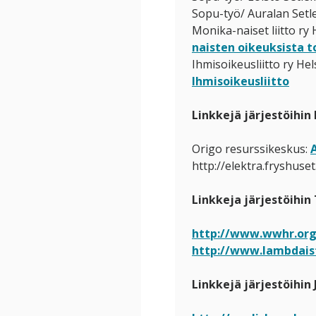
Sopu-työ/ Auralan Setl
Monika-naiset liitto ry 
n)
n)
naisten oikeuksista t
Ihmisoikeusliitto ry Hel
Ihmisoikeusliitto
Linkkejä järjestöihin 
Origo resurssikeskus:
http://elektra.fryshuset
Linkkeja järjestöihin 
http://www.wwhr.org
http://www.lambdaist
Linkkejä järjestöihin 