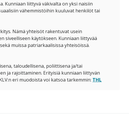
. Kunniaan liittyvä väkivalta on yksi naisiin
suaalisiin vähemmistöihin kuuluvat henkilöt tai
rkitys. Nämä yhteisöt rakentuvat usein
n siveelliseen käytökseen. Kunniaan liittyvää
sekä muissa patriarkaalisissa yhteisöissä.
ena, taloudellisena, poliittisena ja/tai
 ja rajoittaminen. Erityisiä kunniaan liittyvän
. KLV:n eri muodoista voi katsoa tarkemmin:
THL