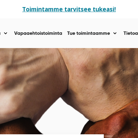
Toimintamme tarvitsee tukeasi!
ä
Vapaaehtoistoiminta
Tue toimintaamme
Tietoa
Näytä
Näytä
alasivut
alasivut
kohteelle
kohteelle
“Yhteisöllisyyttä
“Tue
”
toiminta
”