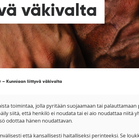
vä väkivalta
 – Kunniaan liittyvä väkivalta
ltaista toimintaa, jolla pyritään suojaamaan tai palauttamaan
päily siitä, että henkilö ei noudata tai ei aio noudattaa nii
teisö odottaa hänen noudattavan.
nvälisesti että kansallisesti haitalliseksi perinteeksi. Se l