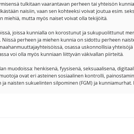
äytymisensä tulkitaan vaarantavan perheen tai yhteisön kunniaa
elkästään naisiin, vaan sen kohteeksi voivat joutua esim. sek
 miehiä, mutta myös naiset voivat olla tekijöitä.
söissä, joissa kunnialla on korostunut ja sukupuolittunut me
n. Niissä perheen ja miehen kunnia on sidottu perheen naiste
ä maahanmuuttajayhteisöissä, osassa uskonnollisia yhteisöjä 
a voi olla myös kunniaan liittyvän väkivallan piirteitä.
llan muodoissa: henkisenä, fyysisenä, seksuaalisena, digitaalis
uotoja ovat eri asteinen sosiaalinen kontrolli, painostaminen
en ja naisten sukuelinten silpominen (FGM) ja kunniamurhat