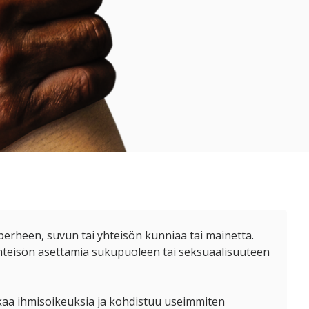
 perheen, suvun tai yhteisön kunniaa tai mainetta.
tä yhteisön asettamia sukupuoleen tai seksuaalisuuteen
oukkaa ihmisoikeuksia ja kohdistuu useimmiten