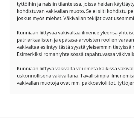
tyttöihin ja naisiin tilanteissa, joissa heidän käytt
kohdistuvan väkivallan muoto. Se ei silti kohdistu p
joskus myös miehet. Väkivallan tekijät ovat useammin
Kunniaan liittyvää väkivaltaa ilmenee yleensä yhtei
patriarkaalisten ja epätasa-arvoisten roolien varaa
väkivaltaa esiintyy tästä syystä yleisemmin tietyiss
Esimerkiksi romaniyhteisössä tapahtuvassa väkivallass
Kunniaan liittyvä väkivalta voi ilmetä kaikissa väkiva
uskonnollisena väkivaltana. Tavallisimpia ilmenemism
väkivallan muotoja ovat mm. pakkoavioliitot, tyttöj