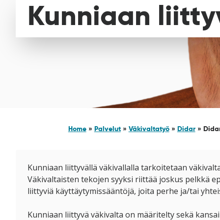
Kunniaan liitty
Home
»
Palvelut
»
Väkivaltatyö
»
Didar
»
Didar
Kunniaan liittyvällä väkivallalla tarkoitetaan väkiva
Väkivaltaisten tekojen syyksi riittää joskus pelkkä e
liittyviä käyttäytymissääntöjä, joita perhe ja/tai yh
Kunniaan liittyvä väkivalta on määritelty sekä kansai