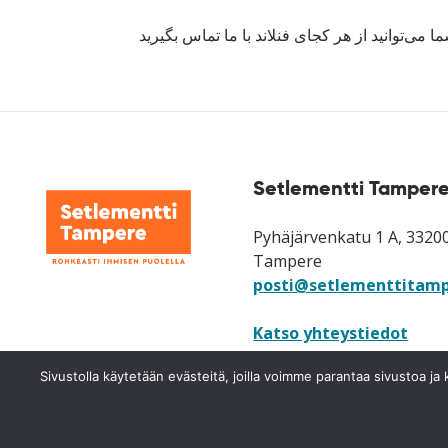
Setlementti Tampere
Pyhäjärvenkatu 1 A, 3320
Tampere
posti@setlementtitamp
Katso yhteystiedot
Katso laskutusosoitteet
Sivustolla käytetään evästeitä, joilla voimme parantaa sivustoa 
neuvonta