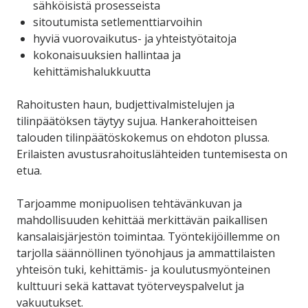
sähköisistä prosesseista
sitoutumista setlementtiarvoihin
hyviä vuorovaikutus- ja yhteistyötaitoja
kokonaisuuksien hallintaa ja
kehittämishalukkuutta
Rahoitusten haun, budjettivalmistelujen ja
tilinpäätöksen täytyy sujua. Hankerahoitteisen
talouden tilinpäätöskokemus on ehdoton plussa.
Erilaisten avustusrahoituslähteiden tuntemisesta on
etua.
Tarjoamme monipuolisen tehtävänkuvan ja
mahdollisuuden kehittää merkittävän paikallisen
kansalaisjärjestön toimintaa. Työntekijöillemme on
tarjolla säännöllinen työnohjaus ja ammattilaisten
yhteisön tuki, kehittämis- ja koulutusmyönteinen
kulttuuri sekä kattavat työterveyspalvelut ja
vakuutukset.