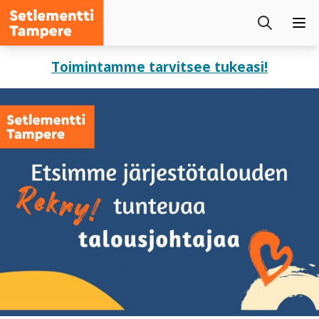
Setlementti
Etsi
Tampere
Pää
sivustolta
Siirry
Toimintamme tarvitsee tukeasi!
sisältöön