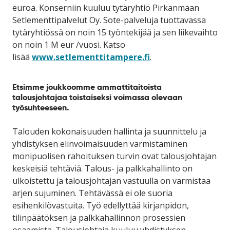
euroa. Konserniin kuuluu tytäryhtiö Pirkanmaan
Setlementtipalvelut Oy. Sote-palveluja tuottavassa
tytäryhtiössä on noin 15 työntekijää ja sen liikevaihto
on noin 1 M eur /vuosi. Katso
lisää
www.setlementtitampere.fi
.
Etsimme joukkoomme ammattitaitoista
talousjohtajaa toistaiseksi voimassa olevaan
työsuhteeseen.
Talouden kokonaisuuden hallinta ja suunnittelu ja
yhdistyksen elinvoimaisuuden varmistaminen
monipuolisen rahoituksen turvin ovat talousjohtajan
keskeisiä tehtäviä. Talous- ja palkkahallinto on
ulkoistettu ja talousjohtajan vastuulla on varmistaa
arjen sujuminen. Tehtävässä ei ole suoria
esihenkilövastuita. Työ edellyttää kirjanpidon,
tilinpäätöksen ja palkkahallinnon prosessien