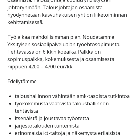
osaamista. Talousjohtaja kuuluu yhdistyksen
johtoryhmään. Talousjohtajan osaamista
hyödynnetään kasvuhakuisen yhtiön liiketoiminnan
kehittämisessä.
Työ alkaa mahdollisimman pian. Noudatamme
Yksityisen sosiaalipalvelualan työehtosopimusta.
Tehtävässä on 6 kk:n koeaika. Palkka on
sopimuspalkka, kokemuksesta ja osaamisesta
riippuen 4200 – 4700 eur/kk.
Edellytämme:
taloushallinnon vähintään amk-tasoista tutkintoa
työkokemusta vaativista taloushallinnon
tehtävistä
itsenäistä ja joustavaa työotetta
järjestötalouden tuntemista
erinomaisia ict-taitoja ja näkemystä erilaisista