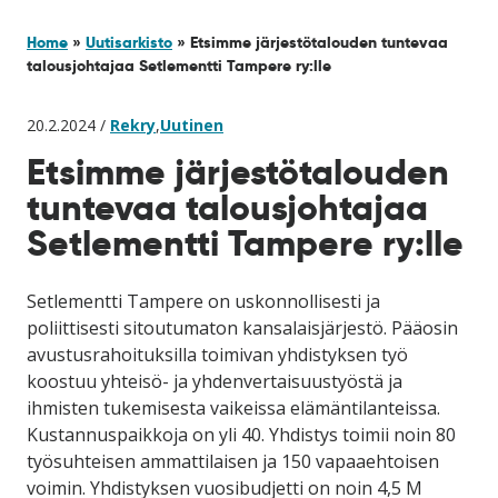
Home
»
Uutisarkisto
»
Etsimme järjestötalouden tuntevaa
talousjohtajaa Setlementti Tampere ry:lle
20.2.2024 /
Rekry
,
Uutinen
Etsimme järjestötalouden
tuntevaa talousjohtajaa
Setlementti Tampere ry:lle
Setlementti Tampere on uskonnollisesti ja
poliittisesti sitoutumaton kansalaisjärjestö. Pääosin
avustusrahoituksilla toimivan yhdistyksen työ
koostuu yhteisö- ja yhdenvertaisuustyöstä ja
ihmisten tukemisesta vaikeissa elämäntilanteissa.
Kustannuspaikkoja on yli 40. Yhdistys toimii noin 80
työsuhteisen ammattilaisen ja 150 vapaaehtoisen
voimin. Yhdistyksen vuosibudjetti on noin 4,5 M