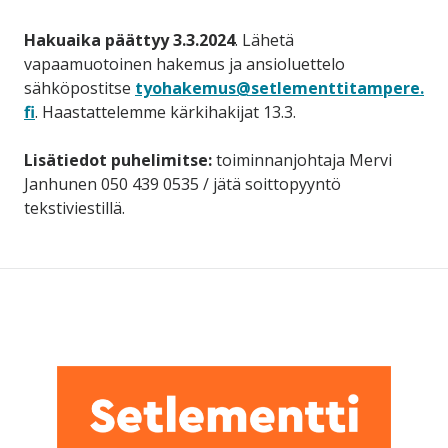
Hakuaika päättyy 3.3.2024
. Lähetä
vapaamuotoinen hakemus ja ansioluettelo
sähköpostitse
tyohakemus@setlementtitampere.
fi
. Haastattelemme kärkihakijat 13.3.
Lisätiedot puhelimitse:
toiminnanjohtaja Mervi
Janhunen 050 439 0535 / jätä soittopyyntö
tekstiviestillä.