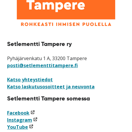
Setlementti Tampere ry
Pyhäjärvenkatu 1 A, 33200 Tampere
posti@setlementtitampere.fi
Katso yhteystiedot
Katso laskutusosoitteet ja neuvonta
Setlementti Tampere somessa
(linkki
Facebook
avataan
(linkki
Instagram
(linkki
uuteen
avataan
YouTube