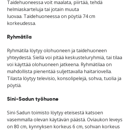
Taidehuoneessa voit maalata, piirtää, tehdä
helmiaskarteluja tai jotain muuta
luovaa.
Taidehuoneessa on pöytiä 74 cm
korkeudessa.
Ryhmätila
Ryhmätila löytyy olohuoneen ja taidehuoneen
yhteydestä. Siellä voi pitää keskusteluryhmiä, tai tilaa
voi käyttää olohuoneen jatkeena. Ryhmätilaa on
mahdollista pienentää suljettavalla haitariovella.
Tilasta löytyy televisio, konsolipelejä, sohva, tuolia ja
pöytiä.
Sini-Sadun työhuone
Sini-Sadun toimisto löytyy eteisestä katsoen
vasemmalla olevan käytävän päästä. Oviaukon leveys
on 80 cm, kynnyksen korkeus 6 cm, sohvan korkeus