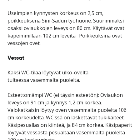
Useimpien kynnysten korkeus on 2,5 cm,
poikkeuksena Sini-Sadun työhuone. Suurimmaksi
osaksi oviaukkojen leveys on 80 cm. K
äytävät ovat
kapeimmillaan 102 cm leveitä.
Poikkeuksina ovat
vessojen ovet.
Vessat
Kaksi WC-tilaa löytyvät ulko-ovelta
tultaessa vasemmalta puolelta.
Esteettömämpi WC
(ei täysin esteetön): Oviaukon
leveys on 91 cm ja kynnys 1,2 cm korkea.
Valokatkaisin löytyy oven vasemmalta puolelta 106
cm korkeudelta. WC:ssä on laskettavat tukikaiteet.
Käsipesuallas on kiinteä, ja 84 cm korkea. Käsipaperit
löytyvät vessasta pesualtaan vasemmalta puolelta
100 cm korkeudesta.