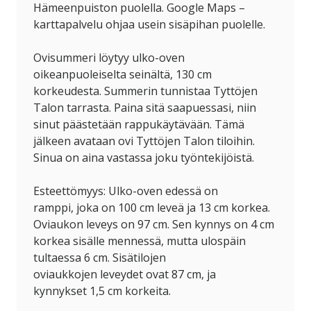
Hämeenpuiston puolella. Google Maps –
karttapalvelu ohjaa usein sisäpihan puolelle.
Ovisummeri löytyy ulko-oven
oikeanpuoleiselta seinältä, 130 cm
korkeudesta. Summerin tunnistaa Tyttöjen
Talon tarrasta. Paina sitä saapuessasi, niin
sinut päästetään rappukäytävään. Tämä
jälkeen avataan ovi Tyttöjen Talon tiloihin.
Sinua on aina vastassa joku työntekijöistä.
Esteettömyys
:
Ulko-oven edessä on
ramppi
,
joka on
100
cm
leveä ja 13 cm korkea.
Oviauko
n
leve
ys on
97 cm
.
Sen
kynnys
on 4 cm
korkea
sisälle mennessä
, mutta ulos
päin
tultaessa
6 cm
.
S
isä
tilojen
ovi
aukkojen
levey
det
o
vat
87 cm
,
ja
kynny
kset
1,5 cm korke
ita.