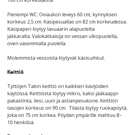
Pienempi WC
: Oviaukon leveys 60 cm, kynnyksen
korkeus 2,5 cm. Käsipesuallas on 82 cm korkeudessa.
Käsipaperi löytyy lavuaarin alapuolelta
jakkaralta. Valokatkaisija on vessan ulkopuolella,
oven vasemmalla puolella.
Molemmista vessoista löytyvät käsisuihkut.
Keittiö
Tyttöjen Talon keittiö on kaikkien kävijöiden
käytössä. Keittiöstä löytyy mikro, kaksi jääkaappi-
pakastinta, liesi, uuni ja astianpesukone.
Keittiön
tas
ojen
korkeus on 90 cm
. Tilasta löyty
y
ruokapöytä
,
joka on 75 cm
korkea
.
Pöydän
ympärille mahtuu
8–
10
henkilöä.