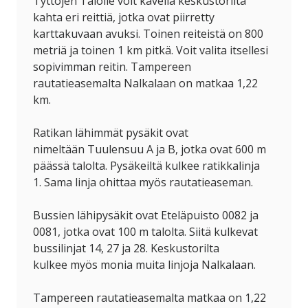
Tyttöjen
T
alolle voit kävellä keskustorilta
kahta eri reittiä
,
jotka ovat piirretty
karttakuvaan avuksi. Toinen reiteistä on 800
metriä ja toinen 1 km
pitkä
.
Voit valita itsellesi
sopivimman reitin.
Tampereen
rautatieasemalta
Nalkalaan
on matkaa 1,22
km.
Ratikan lähi
mmät
pysäk
it
o
vat
nimeltään
Tuulensuu
A ja B
,
jo
t
ka
ovat
60
0 m
päässä
talolta.
Pysäkeiltä
kulkee
ratik
ka
linja
1.
Sama linja ohittaa myös rautatieaseman.
Bussien lähipysä
kit
o
vat
Eteläpuisto
0082 ja
0081, jotka ovat
100 m
talolta
.
Siitä kulkevat
bussilinjat 14, 27 ja 28
.
Keskustorilta
kulke
e
myös mon
ia muita
linjoja
N
alkalaan
.
Tampereen rautatieasemalta matkaa on 1,22