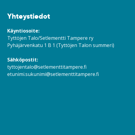
Yhteystiedot
Käyntiosoite:
Tyttöjen Talo/Setlementti Tampere ry
Pyhäjärvenkatu 1 B 1 (Tyttöjen Talon summeri)
Sähköpostit:
tyttojentalo@setlementtitampere.fi
etunimi.sukunimi@setlementtitampere.fi