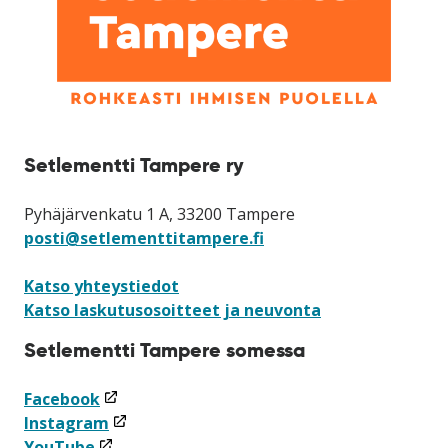
Setlementti Tampere ry
Pyhäjärvenkatu 1 A, 33200 Tampere
posti@setlementtitampere.fi
Katso yhteystiedot
Katso laskutusosoitteet ja neuvonta
Setlementti Tampere somessa
(linkki
Facebook
avataan
(linkki
Instagram
(linkki
uuteen
avataan
YouTube