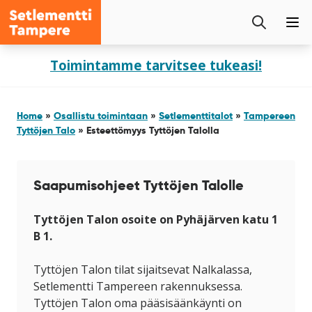
Setlementti
Etsi
Tampere
Pää
sivustolta
Siirry
Toimintamme tarvitsee tukeasi!
sisältöön
Home
»
Osallistu toimintaan
»
Setlementtitalot
»
Tampereen
Tyttöjen Talo
»
Esteettömyys Tyttöjen Talolla
Saapumisohjeet Tyttöjen Talolle
Tyttöjen Talon osoite on Pyhäjärven katu 1
B 1.
Tyttöjen Talon tilat sijaitsevat Nalkalassa,
Setlementti Tampereen rakennuksessa.
Tyttöjen Talon oma pääsisäänkäynti on