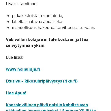
Lisäksi tarvitaan:
pitkäkestoista resursointia,
läheltä saatavaa apua sekä
mahdollisuus hakeutua tarvittaessa turvaan.
Väkivallan kokijaa ei tule koskaan jättää
selviytymään yksin.
Lue lisää:
www.nollalinja.fi
Etusivu – Rikosuhripäivystys (riku.fi)
Hae Apua!
Kansainvälinen päivä naisiin kohdistuvan
väkivallan lopettamiseksi | Suomen YK-liitto