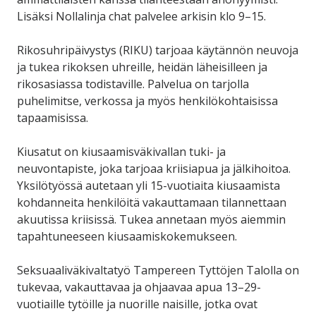
Lisäksi Nollalinja chat palvelee arkisin klo 9–15.
Rikosuhripäivystys (RIKU) tarjoaa käytännön neuvoja
ja tukea rikoksen uhreille, heidän läheisilleen ja
rikosasiassa todistaville. Palvelua on tarjolla
puhelimitse, verkossa ja myös henkilökohtaisissa
tapaamisissa.
Kiusatut on kiusaamisväkivallan tuki- ja
neuvontapiste, joka tarjoaa kriisiapua ja jälkihoitoa.
Yksilötyössä autetaan yli 15-vuotiaita kiusaamista
kohdanneita henkilöitä vakauttamaan tilannettaan
akuutissa kriisissä. Tukea annetaan myös aiemmin
tapahtuneeseen kiusaamiskokemukseen.
Seksuaaliväkivaltatyö Tampereen Tyttöjen Talolla on
tukevaa, vakauttavaa ja ohjaavaa apua 13–29-
vuotiaille tytöille ja nuorille naisille, jotka ovat