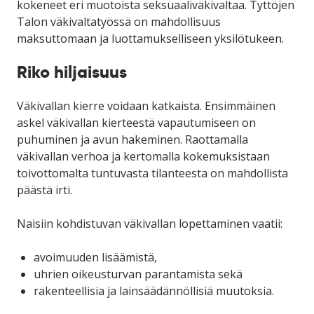
kokeneet eri muotoista seksuaaliväkivaltaa. Tyttöjen
Talon väkivaltatyössä on mahdollisuus
maksuttomaan ja luottamukselliseen yksilötukeen.
Riko hiljaisuus
Väkivallan kierre voidaan katkaista. Ensimmäinen
askel väkivallan kierteestä vapautumiseen on
puhuminen ja avun hakeminen. Raottamalla
väkivallan verhoa ja kertomalla kokemuksistaan
toivottomalta tuntuvasta tilanteesta on mahdollista
päästä irti.
Naisiin kohdistuvan väkivallan lopettaminen vaatii:
avoimuuden lisäämistä,
uhrien oikeusturvan parantamista sekä
rakenteellisia ja lainsäädännöllisiä muutoksia.