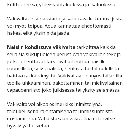
kulttuureissa, yhteiskuntaluokissa ja ikäluokissa.
Väkivalta on aina väärin ja satuttava kokemus, josta
voi myös toipua. Apua kannattaa ehdottomasti
hakea, eikä yksin pidä jäädä.
Naisiin kohdistuva väkivalta
tarkoittaa kaikkia
sellaisia sukupuoleen perustuvan väkivallan tekoja,
jotka aiheuttavat tai voivat aiheuttaa naisille
ruumiillista, seksuaalista, henkistä tai taloudellista
haittaa tai kärsimystä. Väkivaltaa on myös tällaisilla
teoilla uhkaaminen, pakottaminen tai mielivaltainen
vapaudenriisto joko julkisessa tai yksityiselämässä.
Väkivalta voi alkaa esimerkiksi nimittelynä,
taloudellisena rajoittamisena tai ihmissuhteista
eristämisenä. Vähäistäkään väkivaltaa ei tarvitse
hyväksyä tai sietää.