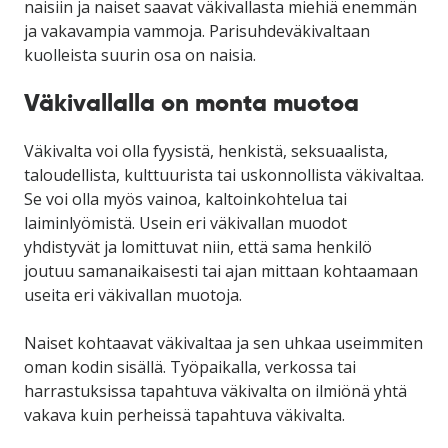
naisiin ja naiset saavat väkivallasta miehiä enemmän
ja vakavampia vammoja. Parisuhdeväkivaltaan
kuolleista suurin osa on naisia.
Väkivallalla on monta muotoa
Väkivalta voi olla fyysistä, henkistä, seksuaalista,
taloudellista, kulttuurista tai uskonnollista väkivaltaa.
Se voi olla myös vainoa, kaltoinkohtelua tai
laiminlyömistä. Usein eri väkivallan muodot
yhdistyvät ja lomittuvat niin, että sama henkilö
joutuu samanaikaisesti tai ajan mittaan kohtaamaan
useita eri väkivallan muotoja.
Naiset kohtaavat väkivaltaa ja sen uhkaa useimmiten
oman kodin sisällä. Työpaikalla, verkossa tai
harrastuksissa tapahtuva väkivalta on ilmiönä yhtä
vakava kuin perheissä tapahtuva väkivalta.