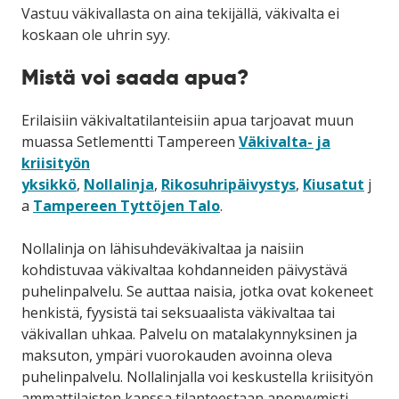
Vastuu väkivallasta on aina tekijällä, väkivalta ei
koskaan ole uhrin syy.
Mistä voi saada apua?
Erilaisiin väkivaltatilanteisiin apua tarjoavat muun
muassa Setlementti Tampereen
Väkivalta- ja
kriisityön
yksikkö
,
Nollalinja
,
Rikosuhripäivystys
,
Kiusatut
j
a
Tampereen Tyttöjen Talo
.
Nollalinja on lähisuhdeväkivaltaa ja naisiin
kohdistuvaa väkivaltaa kohdanneiden päivystävä
puhelinpalvelu. Se auttaa naisia, jotka ovat kokeneet
henkistä, fyysistä tai seksuaalista väkivaltaa tai
väkivallan uhkaa. Palvelu on matalakynnyksinen ja
maksuton, ympäri vuorokauden avoinna oleva
puhelinpalvelu. Nollalinjalla voi keskustella kriisityön
ammattilaisten kanssa tilanteestaan anonyymisti.