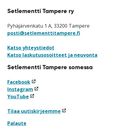
Setlementti Tampere ry
Pyhäjärvenkatu 1 A, 33200 Tampere
posti@setlementtitampere.fi
Katso yhteystiedot
Katso laskutusosoitteet ja neuvonta
Setlementti Tampere somessa
(linkki
Facebook
avataan
(linkki
Instagram
(linkki
uuteen
avataan
YouTube
avataan
ikkunaan)
uuteen
uuteen
ikkunaan)
(linkki
Tilaa uutiskirjeemme
ikkunaan)
avataan
Palaute
uuteen
ikkunaan)