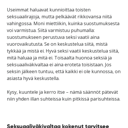
Useimmat haluavat kunnioittaa toisten
seksuaalirajoja, mutta pelkäävät rikkovansa niitä
vahingossa. Moni miettiikin, kuinka suostumuksesta
voi varmistua. Siitä varmistuu puhumalla:
suostumukseen perustuva seksi vaatii aina
vuorovaikutusta. Se on keskustelua siitä, mistä
tykkää ja mistä ei. Hyvä seksi vaatii keskustelua siitä,
mitä haluaa ja mitä ei. Toisaalta huonoa seksiä ja
seksuaaliväkivaltaa ei aina eroteta toisistaan. Jos
seksin jälkeen tuntuu, että kaikki ei ole kunnossa, on
asiasta hyvä keskustella.
Kysy, kuuntele ja kerro itse – nämä säännöt pätevät
niin yhden illan suhteissa kuin pitkissä parisuhteissa.
Seksuaaliväkivaltaa kokenut tarvitsee