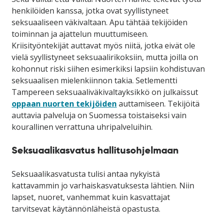
henkilöiden kanssa, jotka ovat syyllistyneet
seksuaaliseen väkivaltaan. Apu tähtää tekijöiden
toiminnan ja ajattelun muuttumiseen.
Kriisityöntekijät auttavat myös niitä, jotka eivät ole
vielä syyllistyneet seksuaalirikoksiin, mutta joilla on
kohonnut riski siihen esimerkiksi lapsiin kohdistuvan
seksuaalisen mielenkiinnon takia. Setlementti
Tampereen seksuaaliväkivaltayksikkö on julkaissut
oppaan nuorten tekijöiden
auttamiseen. Tekijöitä
auttavia palveluja on Suomessa toistaiseksi vain
kourallinen verrattuna uhripalveluihin.
Seksuaalikasvatus hallitusohjelmaan
Seksuaalikasvatusta tulisi antaa nykyistä
kattavammin jo varhaiskasvatuksesta lähtien. Niin
lapset, nuoret, vanhemmat kuin kasvattajat
tarvitsevat käytännönläheistä opastusta.