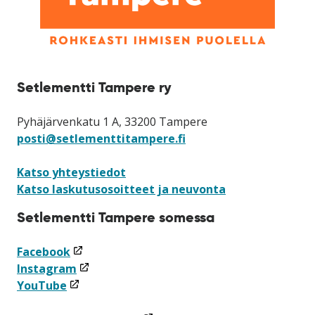
Setlementti Tampere ry
Pyhäjärvenkatu 1 A, 33200 Tampere
posti@setlementtitampere.fi
Katso yhteystiedot
Katso laskutusosoitteet ja neuvonta
Setlementti Tampere somessa
(linkki
Facebook
avataan
(linkki
Instagram
(linkki
uuteen
avataan
YouTube
avataan
ikkunaan)
uuteen