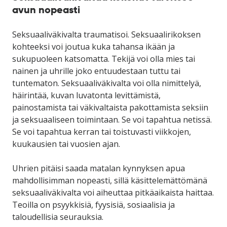
avun nopeasti
Seksuaaliväkivalta traumatisoi. Seksuaalirikoksen
kohteeksi voi joutua kuka tahansa ikään ja
sukupuoleen katsomatta. Tekijä voi olla mies tai
nainen ja uhrille joko entuudestaan tuttu tai
tuntematon. Seksuaaliväkivalta voi olla nimittelyä,
häirintää, kuvan luvatonta levittämistä,
painostamista tai väkivaltaista pakottamista seksiin
ja seksuaaliseen toimintaan. Se voi tapahtua netissä.
Se voi tapahtua kerran tai toistuvasti viikkojen,
kuukausien tai vuosien ajan.
Uhrien pitäisi saada matalan kynnyksen apua
mahdollisimman nopeasti, sillä käsittelemättömänä
seksuaaliväkivalta voi aiheuttaa pitkäaikaista haittaa.
Teoilla on psyykkisiä, fyysisiä, sosiaalisia ja
taloudellisia seurauksia.