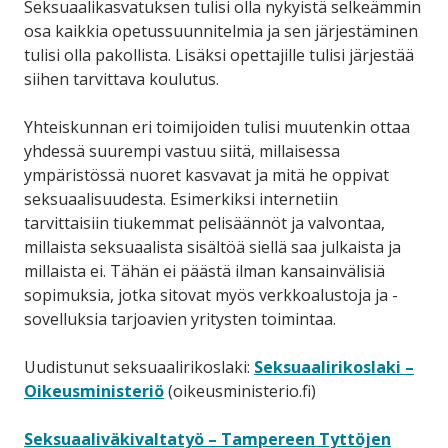
Seksuaalikasvatuksen tulisi olla nykyistä selkeämmin
osa kaikkia opetussuunnitelmia ja sen järjestäminen
tulisi olla pakollista. Lisäksi opettajille tulisi järjestää
siihen tarvittava koulutus.
Yhteiskunnan eri toimijoiden tulisi muutenkin ottaa
yhdessä suurempi vastuu siitä, millaisessa
ympäristössä nuoret kasvavat ja mitä he oppivat
seksuaalisuudesta. Esimerkiksi internetiin
tarvittaisiin tiukemmat pelisäännöt ja valvontaa,
millaista seksuaalista sisältöä siellä saa julkaista ja
millaista ei. Tähän ei päästä ilman kansainvälisiä
sopimuksia, jotka sitovat myös verkkoalustoja ja -
sovelluksia tarjoavien yritysten toimintaa.
Uudistunut seksuaalirikoslaki:
Seksuaalirikoslaki –
Oikeusministeriö
(oikeusministerio.fi)
Seksuaaliväkivaltatyö – Tampereen Tyttöjen