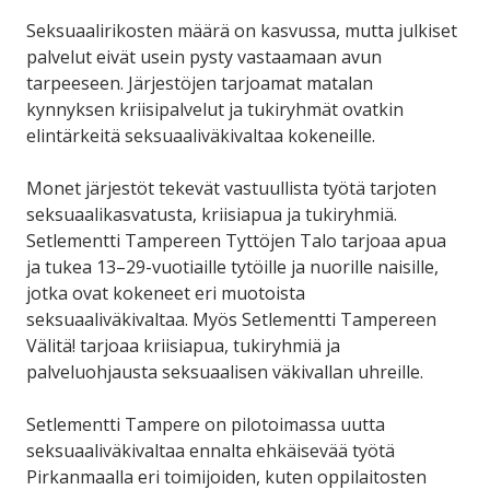
Seksuaalirikosten määrä on kasvussa, mutta julkiset
palvelut eivät usein pysty vastaamaan avun
tarpeeseen. Järjestöjen tarjoamat matalan
kynnyksen kriisipalvelut ja tukiryhmät ovatkin
elintärkeitä seksuaaliväkivaltaa kokeneille.
Monet järjestöt tekevät vastuullista työtä tarjoten
seksuaalikasvatusta, kriisiapua ja tukiryhmiä.
Setlementti Tampereen Tyttöjen Talo tarjoaa apua
ja tukea 13–29-vuotiaille tytöille ja nuorille naisille,
jotka ovat kokeneet eri muotoista
seksuaaliväkivaltaa. Myös Setlementti Tampereen
Välitä! tarjoaa kriisiapua, tukiryhmiä ja
palveluohjausta seksuaalisen väkivallan uhreille.
Setlementti Tampere on pilotoimassa uutta
seksuaaliväkivaltaa ennalta ehkäisevää työtä
Pirkanmaalla eri toimijoiden, kuten oppilaitosten