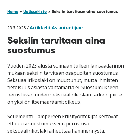
Home
»
Uutisarkisto
»
Seksiin tarvitaan aina suostumus
25.5.2023 /
Artikkelit
,
Asiantuntijuus
Seksiin tarvitaan aina
suostumus
Vuoden 2023 alusta voimaan tulleen lainsäädännön
mukaan seksiin tarvitaan osapuolten suostumus.
Seksuaalirikoslaki on muuttunut, mutta ihmisten
tietoisuus asiasta välttämättä ei. Suostumukseen
perustuvan uuden seksuaalirikoslain tärkein piirre
on yksilön itsemääräämisoikeus.
Setlementti Tampereen kriisityöntekijät kertovat,
että uusi suostumukseen perustuva
seksuaalirikoslaki aiheuttaa hämmennystä.