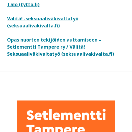
Talo (tytto.fi)
Välitä! -seksuaaliväkivaltatyö
(seksuaalivakivalta.fi)
Opas nuorten tekijöiden auttamiseen –
Setlementti Tampere ry / Välitä!
Seksuaaliväkivaltatyö (seksuaalivakivalta.fi)