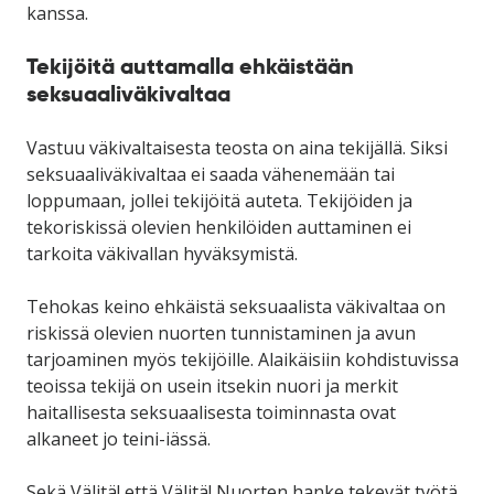
kanssa.
Tekijöitä auttamalla ehkäistään
seksuaaliväkivaltaa
Vastuu väkivaltaisesta teosta on aina tekijällä. Siksi
seksuaaliväkivaltaa ei saada vähenemään tai
loppumaan, jollei tekijöitä auteta. Tekijöiden ja
tekoriskissä olevien henkilöiden auttaminen ei
tarkoita väkivallan hyväksymistä.
Tehokas keino ehkäistä seksuaalista väkivaltaa on
riskissä olevien nuorten tunnistaminen ja avun
tarjoaminen myös tekijöille. Alaikäisiin kohdistuvissa
teoissa tekijä on usein itsekin nuori ja merkit
haitallisesta seksuaalisesta toiminnasta ovat
alkaneet jo teini-iässä.
Sekä Välitä! että Välitä! Nuorten hanke tekevät työtä