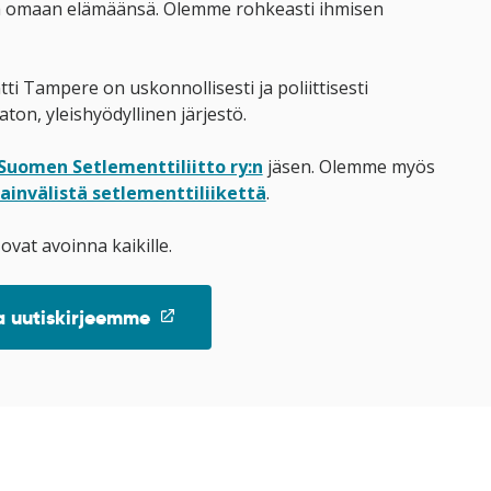
a omaan elämäänsä. Olemme rohkeasti ihmisen
ti Tampere on uskonnollisesti ja poliittisesti
ton, yleishyödyllinen järjestö.
Suomen Setlementtiliitto ry:n
jäsen. Olemme myös
ainvälistä setlementtiliikettä
.
vat avoinna kaikille.
(linkki
a uutiskirjeemme
avataan
uuteen
ikkunaan)