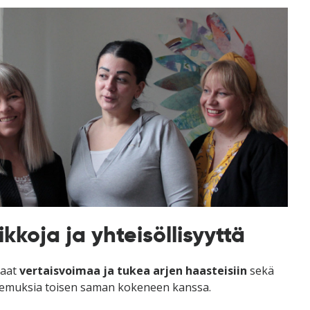
koja ja yhteisöllisyyttä
saat
vertaisvoimaa ja tukea arjen haasteisiin
sekä
kemuksia toisen saman kokeneen kanssa.