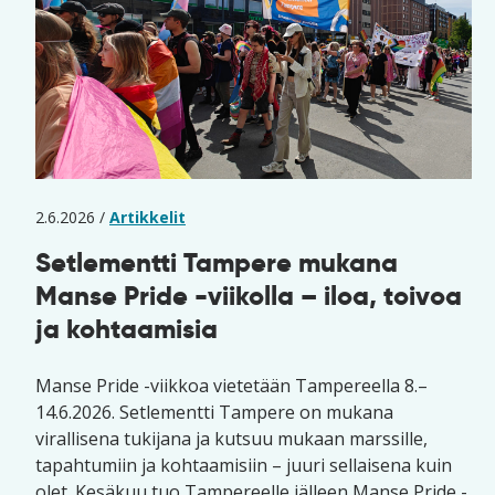
2.6.2026 /
Artikkelit
Setlementti Tampere mukana
Manse Pride -viikolla – iloa, toivoa
ja kohtaamisia
Manse Pride -viikkoa vietetään Tampereella 8.–
14.6.2026. Setlementti Tampere on mukana
virallisena tukijana ja kutsuu mukaan marssille,
tapahtumiin ja kohtaamisiin – juuri sellaisena kuin
olet. Kesäkuu tuo Tampereelle jälleen Manse Pride -