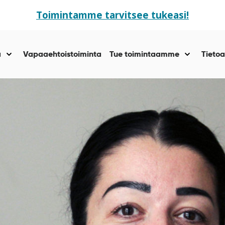
Toimintamme tarvitsee tukeasi!
ä
Vapaaehtoistoiminta
Tue toimintaamme
Tietoa
Näytä
Näytä
alasivut
alasivut
kohteelle
kohteelle
“Yhteisöllisyyttä
“Tue
”
toiminta
”