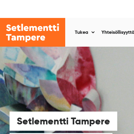
Siirry
sisältöön
Setlementti
Tampere
Tukea
Yhteisöllisyytt
Näytä
alasivut
kohteelle
“Tukea
”
Setlementti Tampere