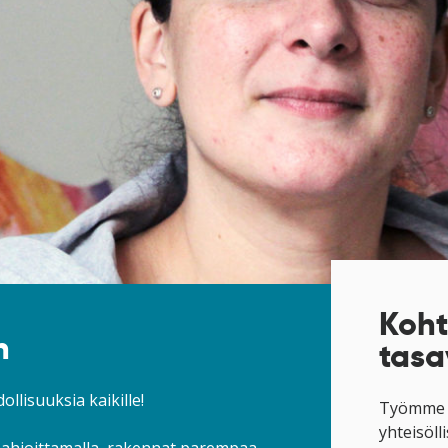
Koht
n
tasa
llisuuksia kaikille!
Työmme e
yhteisöll