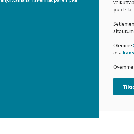
 Lahjoittamalla rakennat parempaa
vaikutta
puolella.
Setlement
sitoutuma
Olemme
osa
kans
Ovemme o
Tila