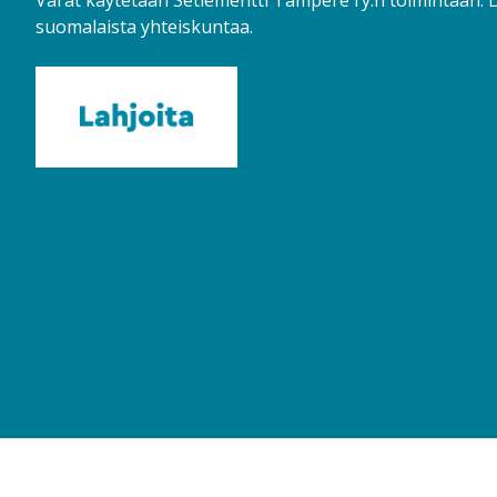
Varat käytetään Setlementti Tampere ry:n toimintaan.
suomalaista yhteiskuntaa.