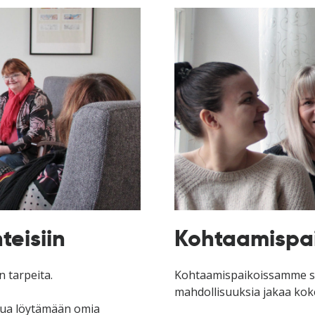
teisiin
Kohtaamispaik
n tarpeita.
Kohtaamispaikoissamme 
mahdollisuuksia jakaa ko
ua löytämään omia