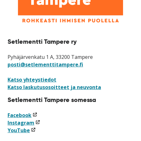
Setlementti Tampere ry
Pyhäjärvenkatu 1 A, 33200 Tampere
posti@setlementtitampere.fi
Katso yhteystiedot
Katso laskutusosoitteet ja neuvonta
Setlementti Tampere somessa
(linkki
Facebook
avataan
(linkki
Instagram
(linkki
uuteen
avataan
YouTube
avataan
ikkunaan)
uuteen