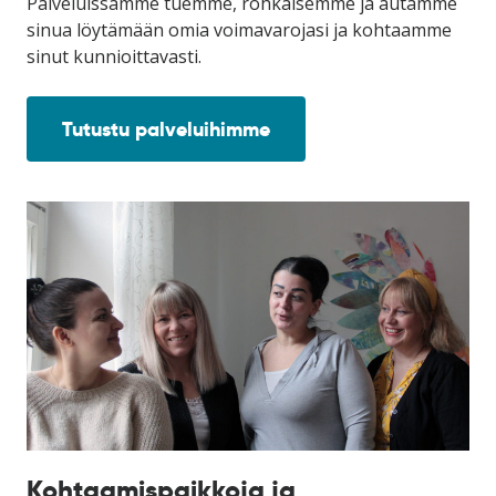
Palveluissamme tuemme, rohkaisemme ja autamme
sinua löytämään omia voimavarojasi ja kohtaamme
sinut kunnioittavasti.
Tutustu palveluihimme
Kohtaamispaikkoja ja