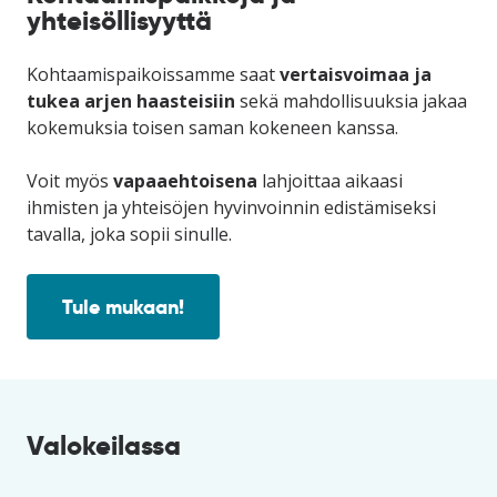
yhteisöllisyyttä
Kohtaamispaikoissamme saat
vertaisvoimaa ja
tukea arjen haasteisiin
sekä mahdollisuuksia jakaa
kokemuksia toisen saman kokeneen kanssa.
Voit myös
vapaaehtoisena
lahjoittaa aikaasi
ihmisten ja yhteisöjen hyvinvoinnin edistämiseksi
tavalla, joka sopii sinulle.
Tule mukaan!
Valokeilassa