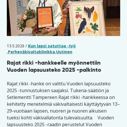
13.5.2026 /
Kun lapsi satuttaa -työ
,
Perheväkivaltaklinikka
,
Uutinen
Rajat rikki -hankkeelle myönnettiin
Vuoden lapsuusteko 2025 -palkinto
Rajat rikki -hanke on valittu Vuoden lapsuusteko
2025 -tunnustuksen saajaksi. Tukena-säätiön ja
Setlementti Tampereen Rajat rikki -hankkeessa on
kehitetty menetelmiä väkivaltaisesti käyttäytyvän 13–
29-vuotiaan lapsen, nuoren ja nuoren aikuisen
tueksi kohti väkivallatonta tulevaisuutta. Vuoden
lapsuusteko 2025 -raadin perustelut ​Vuoden