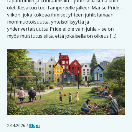
tapahtumiin ja kohtaamisiin – juuri sellaisena kuin
olet. Kesäkuu tuo Tampereelle jälleen Manse Pride -
viikon, joka kokoaa ihmiset yhteen juhlistamaan
monimuotoisuutta, yhteisöllisyyttä ja
yhdenvertaisuutta. Pride ei ole vain juhla – se on
myös muistutus siitä, että jokaisella on oikeus […]
23.4.2026 /
Blogi