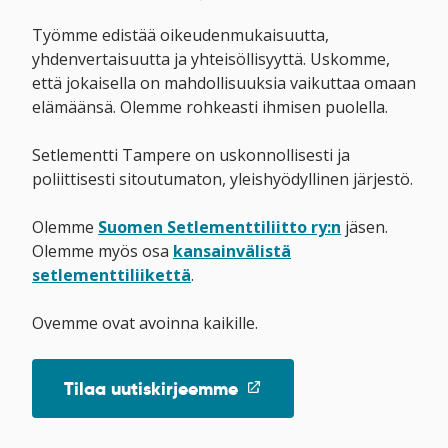
Työmme edistää oikeudenmukaisuutta,
yhdenvertaisuutta ja yhteisöllisyyttä. Uskomme,
että jokaisella on mahdollisuuksia vaikuttaa omaan
elämäänsä. Olemme rohkeasti ihmisen puolella.
Setlementti Tampere on uskonnollisesti ja
poliittisesti sitoutumaton, yleishyödyllinen järjestö.
Olemme
Suomen Setlementtiliitto ry:n
jäsen.
Olemme myös osa
kansainvälistä
setlementtiliikettä
.
Ovemme ovat avoinna kaikille.
(linkki
Tilaa uutiskirjeemme
avataan
uuteen