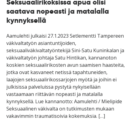
Seksuaalirikoksissa apua olisi
saatava nopeasti ja matalalla
kynnyksellä
Aamulehti julkaisi 27.1.2023 Setlementti Tampereen
väkivaltatyön asiantuntijoiden,
seksuaaliväkivaltatyöntekijä Sini-Satu Kuninkalan ja
väkivaltatyön johtaja Satu Hintikan, kannanoton
koskien seksuaalirikosten avun saamisen haasteita,
jotka ovat kasvaneet netissä tapahtuneiden,
laajojen seksuaalirikossarjojen myötä ja joihin ei
julkisissa palveluissa pystytä nykyisellään
vastaamaan riittävän nopeasti ja matalalla
kynnyksellä. Lue kannanotto: Aamulehti / Mielipide
Seksuaalinen väkivalta on tutkimusten mukaan
vakavimmin traumatisoivia kokemuksia. […]