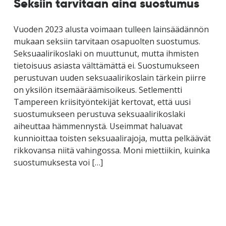
Seksiin tarvitaan aina suostumus
Vuoden 2023 alusta voimaan tulleen lainsäädännön
mukaan seksiin tarvitaan osapuolten suostumus.
Seksuaalirikoslaki on muuttunut, mutta ihmisten
tietoisuus asiasta välttämättä ei. Suostumukseen
perustuvan uuden seksuaalirikoslain tärkein piirre
on yksilön itsemääräämisoikeus. Setlementti
Tampereen kriisityöntekijät kertovat, että uusi
suostumukseen perustuva seksuaalirikoslaki
aiheuttaa hämmennystä. Useimmat haluavat
kunnioittaa toisten seksuaalirajoja, mutta pelkäävät
rikkovansa niitä vahingossa. Moni miettiikin, kuinka
suostumuksesta voi […]