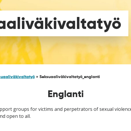
aaliväkivaltatyö
suaaliväkivaltatyö
»
Seksuaaliväkivaltatyö_englanti
Englanti
pport groups for victims and perpetrators of sexual violence 
nd open to all.