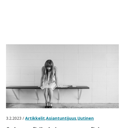
3.2.2023 /
Artikkelit
,
Asiantuntijuus
,
Uutinen