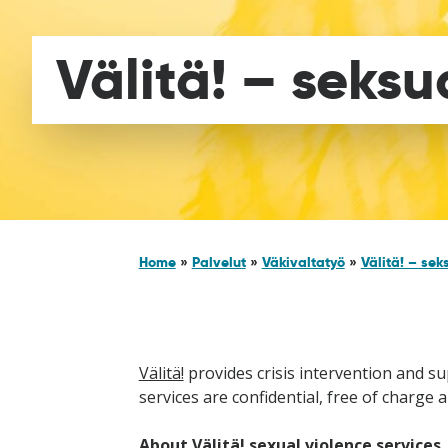
Välitä! – seksu
Home
»
Palvelut
»
Väkivaltatyö
»
Välitä! – sek
Välitä!
provides crisis intervention and su
services are confidential, free of charge a
About
Välitä!
sexual violence services