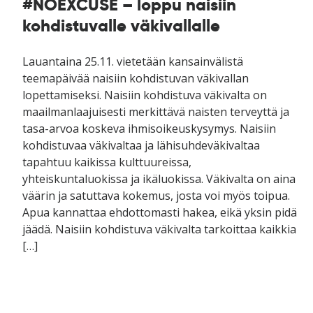
#NOEXCUSE – loppu naisiin
kohdistuvalle väkivallalle
Lauantaina 25.11. vietetään kansainvälistä
teemapäivää naisiin kohdistuvan väkivallan
lopettamiseksi. Naisiin kohdistuva väkivalta on
maailmanlaajuisesti merkittävä naisten terveyttä ja
tasa-arvoa koskeva ihmisoikeuskysymys. Naisiin
kohdistuvaa väkivaltaa ja lähisuhdeväkivaltaa
tapahtuu kaikissa kulttuureissa,
yhteiskuntaluokissa ja ikäluokissa. Väkivalta on aina
väärin ja satuttava kokemus, josta voi myös toipua.
Apua kannattaa ehdottomasti hakea, eikä yksin pidä
jäädä. Naisiin kohdistuva väkivalta tarkoittaa kaikkia
[…]