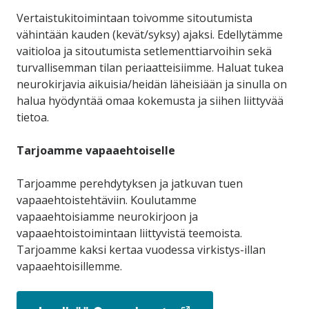
Vertaistukitoimintaan toivomme sitoutumista
vähintään kauden (kevät/syksy) ajaksi. Edellytämme
vaitioloa ja sitoutumista setlementtiarvoihin sekä
turvallisemman tilan periaatteisiimme. Haluat tukea
neurokirjavia aikuisia/heidän läheisiään ja sinulla on
halua hyödyntää omaa kokemusta ja siihen liittyvää
tietoa.
Tarjoamme vapaaehtoiselle
Tarjoamme perehdytyksen ja jatkuvan tuen
vapaaehtoistehtäviin. Koulutamme
vapaaehtoisiamme neurokirjoon ja
vapaaehtoistoimintaan liittyvistä teemoista.
Tarjoamme kaksi kertaa vuodessa virkistys-illan
vapaaehtoisillemme.