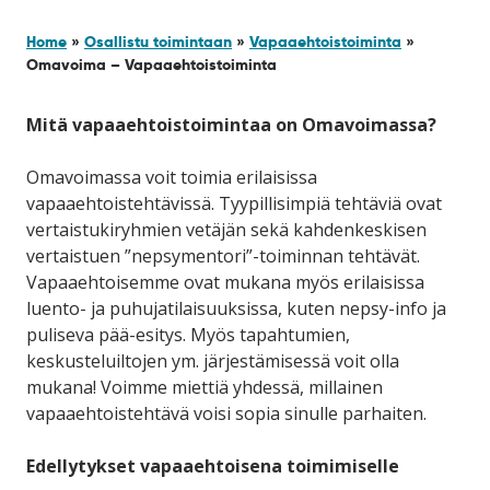
Home
»
Osallistu toimintaan
»
Vapaaehtoistoiminta
»
Omavoima – Vapaaehtoistoiminta
Mitä vapaaehtoistoimintaa on Omavoimassa?
Omavoimassa voit toimia erilaisissa
vapaaehtoistehtävissä. Tyypillisimpiä tehtäviä ovat
vertaistukiryhmien vetäjän sekä kahdenkeskisen
vertaistuen ”nepsymentori”-toiminnan tehtävät.
Vapaaehtoisemme ovat mukana myös erilaisissa
luento- ja puhujatilaisuuksissa, kuten nepsy-info ja
puliseva pää-esitys. Myös tapahtumien,
keskusteluiltojen ym. järjestämisessä voit olla
mukana! Voimme miettiä yhdessä, millainen
vapaaehtoistehtävä voisi sopia sinulle parhaiten.
Edellytykset vapaaehtoisena toimimiselle