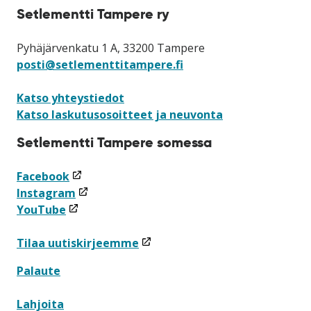
Setlementti Tampere ry
Pyhäjärvenkatu 1 A, 33200 Tampere
posti@setlementtitampere.fi
Katso yhteystiedot
Katso laskutusosoitteet ja neuvonta
Setlementti Tampere somessa
(linkki
Facebook
avataan
(linkki
Instagram
(linkki
uuteen
avataan
YouTube
avataan
ikkunaan)
uuteen
uuteen
ikkunaan)
(linkki
Tilaa uutiskirjeemme
ikkunaan)
avataan
Palaute
uuteen
ikkunaan)
Lahjoita