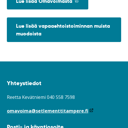
(linkki
Lue lisää Omavoimasta
avataan
uuteen
ikkunaan)
Lue lisää vapaaehtoistoiminnan muista
muodoista
Yhteystiedot
Reetta Kevätniemi
040 558 7598
(linkki
omavoima@setlementtitampere.fi
avataan
uuteen
Posti- ja käyntiosoite