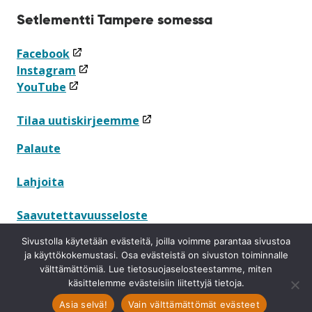
Setlementti Tampere somessa
(linkki
Facebook
avataan
(linkki
Instagram
(linkki
uuteen
avataan
YouTube
avataan
ikkunaan)
uuteen
uuteen
ikkunaan)
(linkki
Tilaa uutiskirjeemme
ikkunaan)
avataan
Palaute
uuteen
ikkunaan)
Lahjoita
Saavutettavuusseloste
Sivustolla käytetään evästeitä, joilla voimme parantaa sivustoa
Tietosuojaseloste
ja käyttökokemustasi. Osa evästeistä on sivuston toiminnalle
välttämättömiä. Lue tietosuojaselosteestamme, miten
Ilmoituskanava
käsittelemme evästeisiin liitettyjä tietoja.
Asia selvä!
Vain välttämättömät evästeet