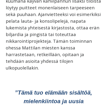
kuumana käyvän kahvipannun lisäksi tiloista
löytyy puitteet monenlaiseen tarpeeseen
sekä puuhaan. Ajanvietteeksi voi esimerkiksi
pelata lauta- ja konsolipelejä, napata
lukemista yhteisestä kirjastosta, ottaa erän
biljardia ja pingistä tai toteuttaa
nikkarointiprojekteja. Tämän toiminnan
ohessa Mattilan miesten kanssa
harrastetaan, retkeillään, opitaan ja
tehdään asioita yhdessä tilojen
ulkopuolellakin.
”Tämä tuo elämään sisältöä,
mielenkiintoa ja uusia