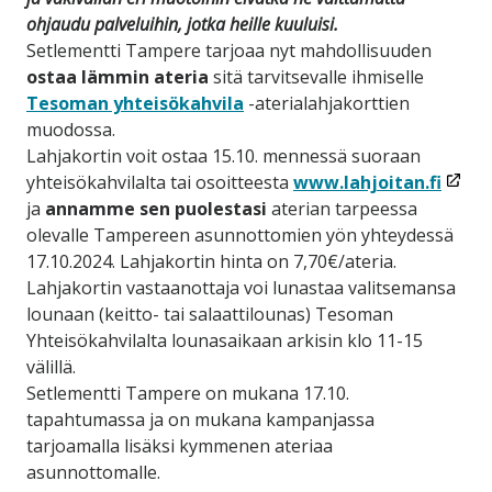
ohjaudu palveluihin, jotka heille kuuluisi.
Setlementti Tampere tarjoaa nyt mahdollisuuden
ostaa lämmin ateria
sitä tarvitsevalle ihmiselle
Tesoman yhteisökahvila
-aterialahjakorttien
muodossa.
Lahjakortin voit ostaa 15.10. mennessä suoraan
(linkk
yhteisökahvilalta tai osoitteesta
www.lahjoitan.fi
avat
ja
annamme sen puolestasi
aterian tarpeessa
uute
olevalle Tampereen asunnottomien yön yhteydessä
ikkun
17.10.2024. Lahjakortin hinta on 7,70€/ateria.
Lahjakortin vastaanottaja voi lunastaa valitsemansa
lounaan (keitto- tai salaattilounas) Tesoman
Yhteisökahvilalta lounasaikaan arkisin klo 11-15
välillä.
Setlementti Tampere on mukana 17.10.
tapahtumassa ja on mukana kampanjassa
tarjoamalla lisäksi kymmenen ateriaa
asunnottomalle.