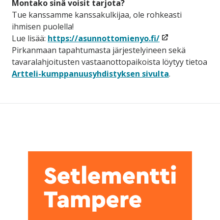
Montako sinä voisit tarjota?
Tue kanssamme kanssakulkijaa, ole rohkeasti
ihmisen puolella!
(linkki
Lue lisää:
https://asunnottomienyo.fi/
avataan
Pirkanmaan tapahtumasta järjestelyineen sekä
uuteen
tavaralahjoitusten vastaanottopaikoista löytyy tietoa
ikkunaan)
Artteli-kumppanuusyhdistyksen sivulta
.