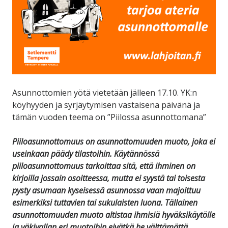
Asunnottomien yötä vietetään jälleen 17.10. YK:n
köyhyyden ja syrjäytymisen vastaisena päivänä ja
tämän vuoden teema on ”Piilossa asunnottomana”
Piiloasunnottomuus on asunnottomuuden muoto, joka ei
useinkaan päädy tilastoihin. Käytännössä
piiloasunnottomuus tarkoittaa sitä, että ihminen on
kirjoilla jossain osoitteessa, mutta ei syystä tai toisesta
pysty asumaan kyseisessä asunnossa vaan majoittuu
esimerkiksi tuttavien tai sukulaisten luona. Tällainen
asunnottomuuden muoto altistaa ihmisiä hyväksikäytölle
ja väkivallan eri muotoihin eivätkä he välttämättä