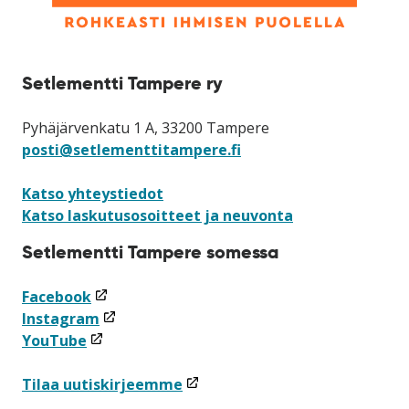
Setlementti Tampere ry
Pyhäjärvenkatu 1 A, 33200 Tampere
posti@setlementtitampere.fi
Katso yhteystiedot
Katso laskutusosoitteet ja neuvonta
Setlementti Tampere somessa
(linkki
Facebook
avataan
(linkki
Instagram
(linkki
uuteen
avataan
YouTube
avataan
ikkunaan)
uuteen
uuteen
ikkunaan)
(linkki
Tilaa uutiskirjeemme
ikkunaan)
avataan