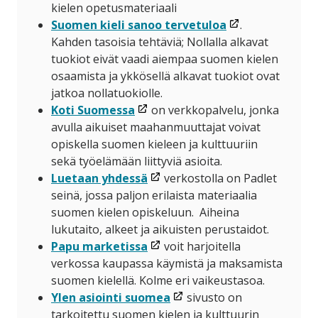
avataan
ikkunaan)
kielen opetusmateriaali
uuteen
(linkki
Suomen kieli sanoo tervetuloa
.
ikkunaan)
avataan
Kahden tasoisia tehtäviä; Nollalla alkavat
uuteen
tuokiot eivät vaadi aiempaa suomen kielen
ikkunaan)
osaamista ja ykkösellä alkavat tuokiot ovat
jatkoa nollatuokiolle.
(linkki
Koti Suomessa
on verkkopalvelu, jonka
avataan
avulla aikuiset maahanmuuttajat voivat
uuteen
opiskella suomen kieleen ja kulttuuriin
ikkunaan)
sekä työelämään liittyviä asioita.
(linkki
Luetaan yhdessä
verkostolla on Padlet
avataan
seinä, jossa paljon erilaista materiaalia
uuteen
suomen kielen opiskeluun. Aiheina
ikkunaan)
lukutaito, alkeet ja aikuisten perustaidot.
(linkki
Papu marketissa
voit harjoitella
avataan
verkossa kaupassa käymistä ja maksamista
uuteen
suomen kielellä. Kolme eri vaikeustasoa.
ikkunaan)
(linkki
Ylen asiointi suomea
sivusto on
avataan
tarkoitettu suomen kielen ja kulttuurin