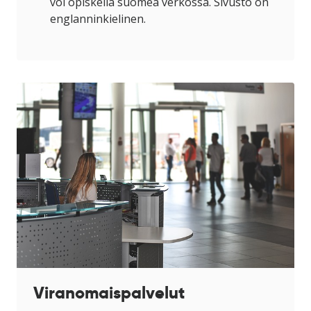
avataan
voi opiskella suomea verkossa. Sivusto on
uuteen
englanninkielinen.
ikkunaan)
Viranomaispalvelut