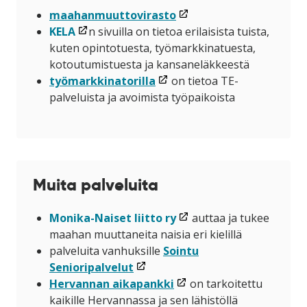
(linkki
maahanmuuttovirasto
(linkki
avataan
KELA
n sivuilla on tietoa erilaisista tuista,
avataan
uuteen
kuten opintotuesta, työmarkkinatuesta,
uuteen
ikkunaan)
kotoutumistuesta ja kansaneläkkeestä
ikkunaan)
(linkki
työmarkkinatorilla
on tietoa TE-
avataan
palveluista ja avoimista työpaikoista
uuteen
ikkunaan)
Muita palveluita
(linkki
Monika-Naiset liitto ry
auttaa ja tukee
avataan
maahan muuttaneita naisia eri kielillä
uuteen
palveluita vanhuksille
Sointu
(linkki
ikkunaan)
Senioripalvelut
avataan
(linkki
Hervannan aikapankki
on tarkoitettu
uuteen
avataan
kaikille Hervannassa ja sen lähistöllä