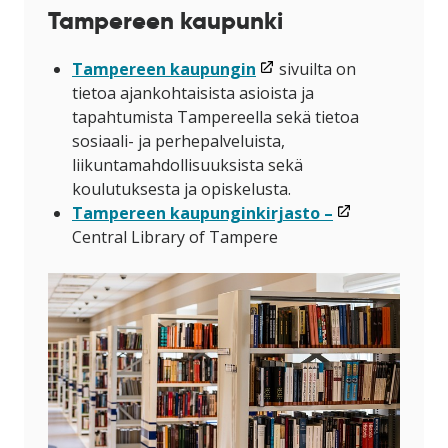
Tampereen kaupunki
(linkki
Tampereen kaupungin
sivuilta on
avataan
tietoa ajankohtaisista asioista ja
uuteen
tapahtumista Tampereella sekä tietoa
ikkunaan)
sosiaali- ja perhepalveluista,
liikuntamahdollisuuksista sekä
koulutuksesta ja opiskelusta.
(linkki
Tampereen kaupunginkirjasto –
avataan
Central Library of Tampere
uuteen
ikkunaan)