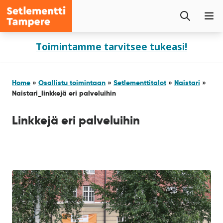
Setlementti
Etsi
Tampere
Pää
sivustolta
Siirry
Toimintamme tarvitsee tukeasi!
sisältöön
Home
»
Osallistu toimintaan
»
Setlementtitalot
»
Naistari
»
Naistari_linkkejä eri palveluihin
Linkkejä eri palveluihin