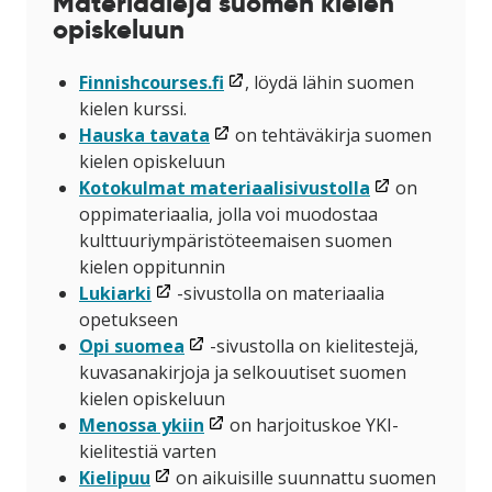
Materiaaleja suomen kielen
opiskeluun
(linkki
Finnishcourses.fi
, löydä lähin suomen
avataan
kielen kurssi.
(linkki
uuteen
Hauska tavata
on tehtäväkirja suomen
avataan
ikkunaan)
kielen opiskeluun
uuteen
(linkki
Kotokulmat materiaalisivustolla
on
ikkunaan)
avataan
oppimateriaalia, jolla voi muodostaa
uuteen
kulttuuriympäristöteemaisen suomen
ikkunaan)
kielen oppitunnin
(linkki
Lukiarki
-sivustolla on materiaalia
avataan
opetukseen
uuteen
(linkki
Opi suomea
-sivustolla on kielitestejä,
ikkunaan)
avataan
kuvasanakirjoja ja selkouutiset suomen
uuteen
kielen opiskeluun
ikkunaan)
(linkki
Menossa ykiin
on harjoituskoe YKI-
avataan
kielitestiä varten
(linkki
uuteen
Kielipuu
on aikuisille suunnattu suomen