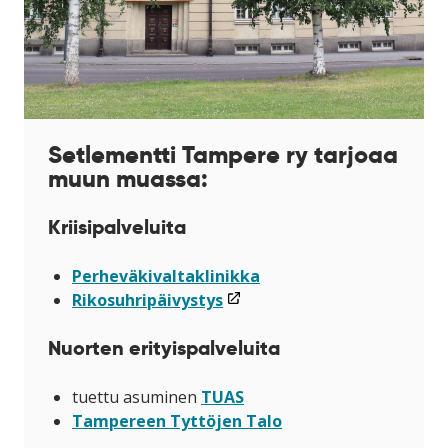
Setlementti Tampere ry
tarjoaa
muun muassa:
Kriisipalveluita
Perheväkivaltaklinikka
(linkki
Rikosuhripäivystys
avataan
Nuorten erityispalveluita
uuteen
ikkunaan)
tuettu asuminen
TUAS
Tampereen Tyttöjen Talo