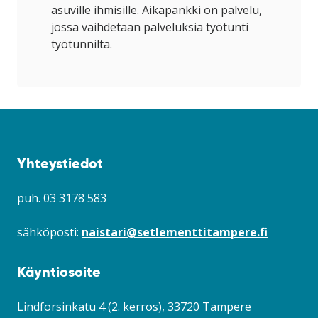
ikkunaan)
uuteen
asuville ihmisille. Aikapankki on palvelu,
ikkunaan)
jossa vaihdetaan palveluksia työtunti
työtunnilta.
Yhteystiedot
puh. 03 3178 583
sähköposti:
naistari@setlementtitampere.fi
Käyntiosoite
Lindforsinkatu 4 (2. kerros), 33720 Tampere