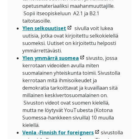
uuteen
opetusmateriaaliksi maahanmuuttajille.
ikkunaan)
Sopii itseopiskeluun A2.1 ja B2.1
taitotasoille.
(linkki
Ylen selkouutiset
sivulla voit lukea
avataan
uutisia, jotka ovat kirjoitettu selkokielellä
uuteen
suomeksi. Uutiset on kirjoitettu helposti
ikkunaan)
ymmärrettävästi.
(linkki
Ylen ymmärrä suomea
sivusto, jossa
avataan
kerrotaan videoiden avulla miten
uuteen
suomalainen yhteiskunta toimii. Sivustolla
ikkunaan)
kerrotaan mitä ihmisoikeudet ja
demokratia tarkoittavat ja kuvaillaan sitä
millainen keskivertosuomalainen on.
Sivuston videot ovat suomen kielellä,
mutta ne löytyvät YouTubesta (Kotona
Suomessa-hankkeen sivuilla) 10 muulla
kielellä.
(linkki
Venla -Finnish for foreigners
sivustolla