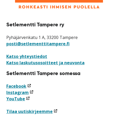
Setlementti Tampere ry
Pyhäjärvenkatu 1 A, 33200 Tampere
posti@setlementtitampere.fi
Katso yhteystiedot
Katso laskutusosoitteet ja neuvonta
Setlementti Tampere somessa
(linkki
Facebook
avataan
(linkki
Instagram
(linkki
uuteen
avataan
YouTube
avataan
ikkunaan)
uuteen
uuteen
ikkunaan)
(linkki
Tilaa uutiskirjeemme
ikkunaan)
avataan