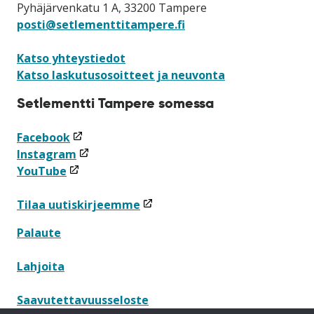
Pyhäjärvenkatu 1 A, 33200 Tampere
posti@setlementtitampere.fi
Katso yhteystiedot
Katso laskutusosoitteet ja neuvonta
Setlementti Tampere somessa
(linkki
Facebook
avataan
(linkki
Instagram
(linkki
uuteen
avataan
YouTube
avataan
ikkunaan)
uuteen
uuteen
ikkunaan)
(linkki
Tilaa uutiskirjeemme
ikkunaan)
avataan
Palaute
uuteen
ikkunaan)
Lahjoita
Saavutettavuusseloste