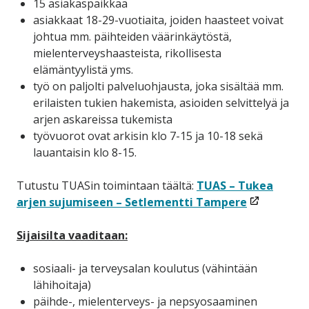
15 asiakaspaikkaa
asiakkaat 18-29-vuotiaita, joiden haasteet voivat
johtua mm. päihteiden väärinkäytöstä,
mielenterveyshaasteista, rikollisesta
elämäntyylistä yms.
työ on paljolti palveluohjausta, joka sisältää mm.
erilaisten tukien hakemista, asioiden selvittelyä ja
arjen askareissa tukemista
työvuorot ovat arkisin klo 7-15 ja 10-18 sekä
lauantaisin klo 8-15.
Tutustu TUASin toimintaan täältä:
TUAS – Tukea
(linkki
arjen sujumiseen – Setlementti Tampere
avataan
uuteen
Sijaisilta vaaditaan:
ikkunaan)
sosiaali- ja terveysalan koulutus (vähintään
lähihoitaja)
päihde-, mielenterveys- ja nepsyosaaminen