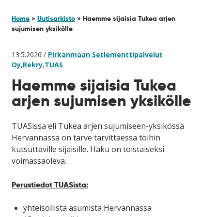
Home
»
Uutisarkisto
»
Haemme sijaisia Tukea arjen
sujumisen yksikölle
13.5.2026 /
Pirkanmaan Setlementtipalvelut
Oy
,
Rekry
,
TUAS
Haemme sijaisia Tukea
arjen sujumisen yksikölle
TUASissa eli Tukea arjen sujumiseen-yksikössä
Hervannassa on tarve tarvittaessa töihin
kutsuttaville sijaisille. Haku on toistaiseksi
voimassaoleva.
Perustiedot TUASista:
yhteisöllistä asumista Hervannassa