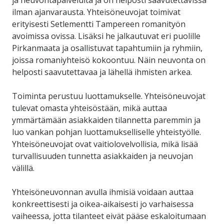
ilman ajanvarausta. Yhteisöneuvojat toimivat
erityisesti Setlementti Tampereen romanityön
avoimissa ovissa. Lisäksi he jalkautuvat eri puolille
Pirkanmaata ja osallistuvat tapahtumiin ja ryhmiin,
joissa romaniyhteisö kokoontuu. Näin neuvonta on
helposti saavutettavaa ja lähellä ihmisten arkea.
Toiminta perustuu luottamukselle. Yhteisöneuvojat
tulevat omasta yhteisöstään, mikä auttaa
ymmärtämään asiakkaiden tilannetta paremmin ja
luo vankan pohjan luottamukselliselle yhteistyölle.
Yhteisöneuvojat ovat vaitiolovelvollisia, mikä lisää
turvallisuuden tunnetta asiakkaiden ja neuvojan
välillä.
Yhteisöneuvonnan avulla ihmisiä voidaan auttaa
konkreettisesti ja oikea-aikaisesti jo varhaisessa
vaiheessa, jotta tilanteet eivät pääse eskaloitumaan