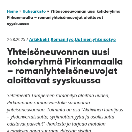
Home
»
Uutisarkisto
»
Yhteisöneuvonnan uusi kohderyhmä
Pirkanmaalla – romaniyhteisöneuvojat aloittavat
syyskuussa
26.8.2025 /
Artikkelit
,
Romanityö
,
Uutinen
,
yhteisötyö
Yhteisöneuvonnan uusi
kohderyhmä Pirkanmaalla
– romaniyhteisöneuvojat
aloittavat syyskuussa
Setlementti Tampereen romanityö aloittaa uuden,
Pirkanmaan romaniväestölle suunnatun
yhteisöneuvonnan. Toiminta on osa ”Aktiivinen toimijuus
– yhdenvertaisuutta, syrjimättömyyttä ja osallisuutta
edistävät palvelut” -hanketta ja tarjoaa matalan
kynnyksen apua suoraan yhteisön sisältä.