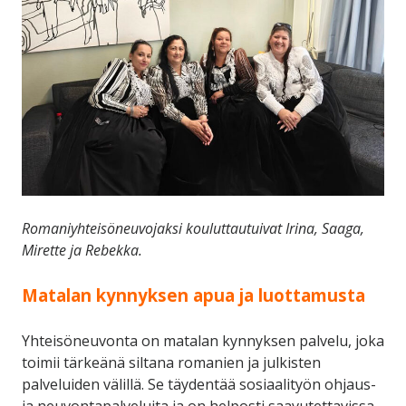
Romaniyhteisöneuvojaksi kouluttautuivat Irina, Saaga,
Mirette ja Rebekka.
Matalan kynnyksen apua ja luottamusta
Yhteisöneuvonta on matalan kynnyksen palvelu, joka
toimii tärkeänä siltana romanien ja julkisten
palveluiden välillä. Se täydentää sosiaalityön ohjaus-
ja neuvontapalveluita ja on helposti saavutettavissa