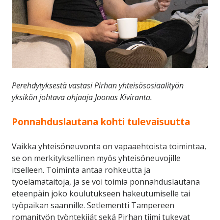
Perehdytyksestä vastasi Pirhan yhteisösosiaalityön
yksikön johtava ohjaaja Joonas Kiviranta.
Ponnahduslautana kohti tulevaisuutta
Vaikka yhteisöneuvonta on vapaaehtoista toimintaa,
se on merkityksellinen myös yhteisöneuvojille
itselleen. Toiminta antaa rohkeutta ja
työelämätaitoja, ja se voi toimia ponnahduslautana
eteenpäin joko koulutukseen hakeutumiselle tai
työpaikan saannille. Setlementti Tampereen
romanityön työntekijät sekä Pirhan tiimi tukevat