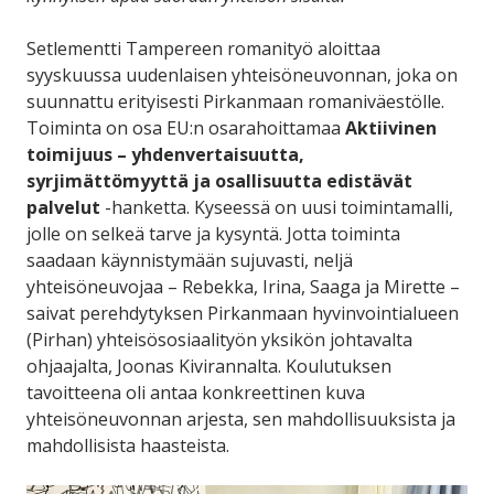
Setlementti Tampereen romanityö aloittaa
syyskuussa uudenlaisen yhteisöneuvonnan, joka on
suunnattu erityisesti Pirkanmaan romaniväestölle.
Toiminta on osa EU:n osarahoittamaa
Aktiivinen
toimijuus – yhdenvertaisuutta,
syrjimättömyyttä ja osallisuutta edistävät
palvelut
-hanketta. Kyseessä on uusi toimintamalli,
jolle on selkeä tarve ja kysyntä. Jotta toiminta
saadaan käynnistymään sujuvasti, neljä
yhteisöneuvojaa – Rebekka, Irina, Saaga ja Mirette –
saivat perehdytyksen Pirkanmaan hyvinvointialueen
(Pirhan) yhteisösosiaalityön yksikön johtavalta
ohjaajalta, Joonas Kivirannalta. Koulutuksen
tavoitteena oli antaa konkreettinen kuva
yhteisöneuvonnan arjesta, sen mahdollisuuksista ja
mahdollisista haasteista.