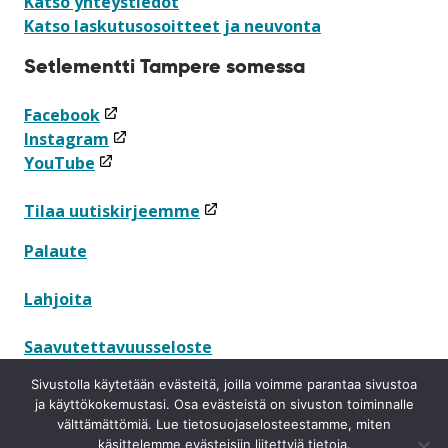
Katso yhteystiedot
Katso laskutusosoitteet ja neuvonta
Setlementti Tampere somessa
(linkki
Facebook
avataan
(linkki
Instagram
(linkki
uuteen
avataan
YouTube
avataan
ikkunaan)
uuteen
uuteen
ikkunaan)
(linkki
Tilaa uutiskirjeemme
ikkunaan)
avataan
Palaute
uuteen
ikkunaan)
Lahjoita
Saavutettavuusseloste
Sivustolla käytetään evästeitä, joilla voimme parantaa sivustoa
Tietosuojaseloste
ja käyttökokemustasi. Osa evästeistä on sivuston toiminnalle
välttämättömiä. Lue tietosuojaselosteestamme, miten
Ilmoituskanava
käsittelemme evästeisiin liitettyjä tietoja.