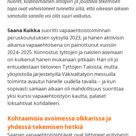
nuoret, kodinomainen ilmapiiri ja joustava tekemisen
tapa ovat vahvistaneet tunnetta siitä, että oikeaan aikaan
sanotulla sanalla voi olla suuri vaikutus.
Saana Kuikka
suoritti vapaaehtoistoiminnan
peruskoulutuksen syksyllä 2023, ja hänen aktiivisin
aikansa vapaaehtoisena on painottunut vuosiin
2024–2025. Kiinnostus tyttöjen ja naisten asemaan
on kulkenut hänen mukanaan pitkään. Hän oli jo
entuudestaan tietoinen Tyttöjen Taloista, mutta
yliopistolla järjestetyillä Väkivaltatyön messuilla
toiminta avautui hänelle uudella tavalla – ja kun
sopivasti samaan aikaan oli mahdollisuus suorittaa
yksi kurssi vapaaehtoistyön kautta, palaset
loksahtivat kohdalleen.
Kohtaamisia avoimessa olkkarissa ja
yhdessä tekemisen hetkiä
Saanan vapaaehtoistehtävät ovat liittyneet erityisesti