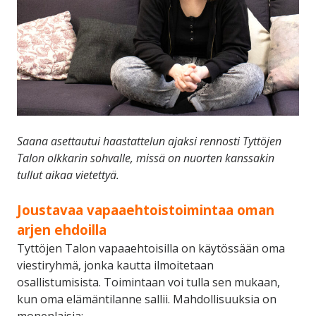
Saana asettautui haastattelun ajaksi rennosti Tyttöjen
Talon olkkarin sohvalle, missä on nuorten kanssakin
tullut aikaa vietettyä.
Joustavaa vapaaehtoistoimintaa oman
arjen ehdoilla
Tyttöjen Talon vapaaehtoisilla on käytössään oma
viestiryhmä, jonka kautta ilmoitetaan
osallistumisista. Toimintaan voi tulla sen mukaan,
kun oma elämäntilanne sallii. Mahdollisuuksia on
monenlaisia: