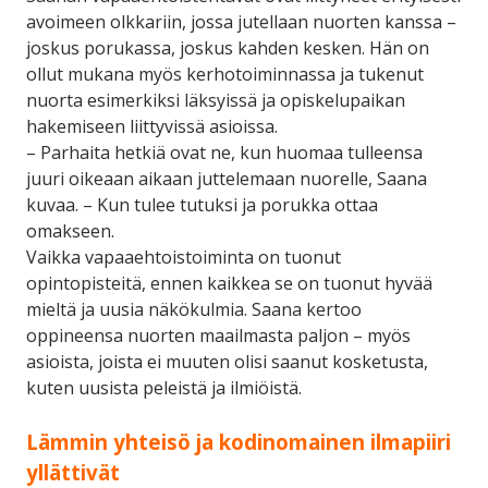
avoimeen olkkariin, jossa jutellaan nuorten kanssa –
joskus porukassa, joskus kahden kesken. Hän on
ollut mukana myös kerhotoiminnassa ja tukenut
nuorta esimerkiksi läksyissä ja opiskelupaikan
hakemiseen liittyvissä asioissa.
– Parhaita hetkiä ovat ne, kun huomaa tulleensa
juuri oikeaan aikaan juttelemaan nuorelle, Saana
kuvaa. – Kun tulee tutuksi ja porukka ottaa
omakseen.
Vaikka vapaaehtoistoiminta on tuonut
opintopisteitä, ennen kaikkea se on tuonut hyvää
mieltä ja uusia näkökulmia. Saana kertoo
oppineensa nuorten maailmasta paljon – myös
asioista, joista ei muuten olisi saanut kosketusta,
kuten uusista peleistä ja ilmiöistä.
Lämmin yhteisö ja kodinomainen ilmapiiri
yllättivät