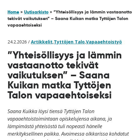
Home
»
Uutisarkisto
»
“Yhteisöllisyys ja lämmin vastaanotto
tekivät vaikutuksen” – Saana Kuikan matka Tyttöjen Talon
vapaaehtoiseksi
24.2.2026 /
Artikkelit
,
Tyttöjen Talo
,
Vapaaehtoistyö
”Yhteisöllisyys ja lämmin
vastaanotto tekivät
vaikutuksen” – Saana
Kuikan matka Tyttöjen
Talon vapaaehtoiseksi
Saana Kuikka löysi tiensä Tyttöjen Talon
vapaaehtoistoimintaan opiskelujensa aikana, ja
lämpimästä yhteisöstä tuli nopeasti hänelle
merkityksellinen paikka. Avoimessa olkkarissa kohdatut