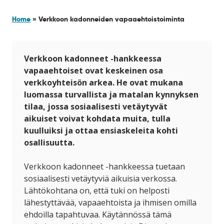
Verkkoon kadonneiden
vapaaehtoistoiminta
Home
»
Verkkoon kadonneiden vapaaehtoistoiminta
Verkkoon kadonneet -hankkeessa
vapaaehtoiset ovat keskeinen osa
verkkoyhteisön arkea. He ovat mukana
luomassa turvallista ja matalan kynnyksen
tilaa, jossa sosiaalisesti vetäytyvät
aikuiset voivat kohdata muita, tulla
kuulluiksi ja ottaa ensiaskeleita kohti
osallisuutta.
Verkkoon kadonneet -hankkeessa tuetaan
sosiaalisesti vetäytyviä aikuisia verkossa.
Lähtökohtana on, että tuki on helposti
lähestyttävää, vapaaehtoista ja ihmisen omilla
ehdoilla tapahtuvaa. Käytännössä tämä