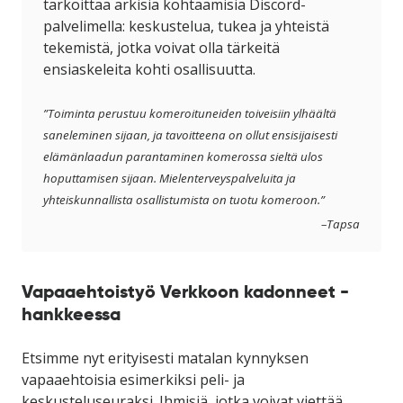
tarkoittaa arkisia kohtaamisia Discord-
palvelimella: keskustelua, tukea ja yhteistä
tekemistä, jotka voivat olla tärkeitä
ensiaskeleita kohti osallisuutta.
”Toiminta perustuu komeroituneiden toiveisiin ylhäältä
saneleminen sijaan, ja tavoitteena on ollut ensisijaisesti
elämänlaadun parantaminen komerossa sieltä ulos
hoputtamisen sijaan. Mielenterveyspalveluita ja
yhteiskunnallista osallistumista on tuotu komeroon.”
–Tapsa
Vapaaehtoistyö Verkkoon kadonneet -
hankkeessa
Etsimme nyt erityisesti matalan kynnyksen
vapaaehtoisia esimerkiksi peli- ja
keskusteluseuraksi. Ihmisiä, jotka voivat viettää