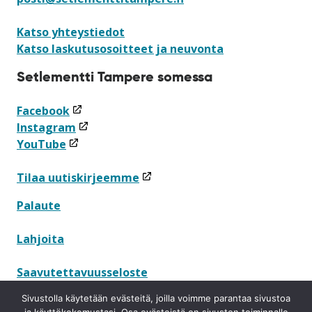
Katso yhteystiedot
Katso laskutusosoitteet ja neuvonta
Setlementti Tampere somessa
(linkki
Facebook
avataan
(linkki
Instagram
(linkki
uuteen
avataan
YouTube
avataan
ikkunaan)
uuteen
uuteen
ikkunaan)
(linkki
Tilaa uutiskirjeemme
ikkunaan)
avataan
Palaute
uuteen
ikkunaan)
Lahjoita
Saavutettavuusseloste
Sivustolla käytetään evästeitä, joilla voimme parantaa sivustoa
Tietosuojaseloste