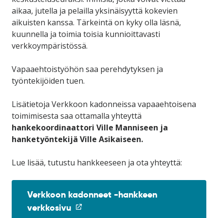
aikaa, jutella ja pelailla yksinäisyyttä kokevien
aikuisten kanssa. Tärkeintä on kyky olla läsnä,
kuunnella ja toimia toisia kunnioittavasti
verkkoympäristössä.
Vapaaehtoistyöhön saa perehdytyksen ja
työntekijöiden tuen.
Lisätietoja Verkkoon kadonneissa vapaaehtoisena
toimimisesta saa ottamalla yhteyttä
h
ankekoordinaattori Ville Manniseen ja
hanketyöntekijä Ville Asikaiseen.
Lue lisää, tutustu hankkeeseen ja ota yhteyttä:
Verkkoon kadonneet -hankkeen
(linkki
verkkosivu