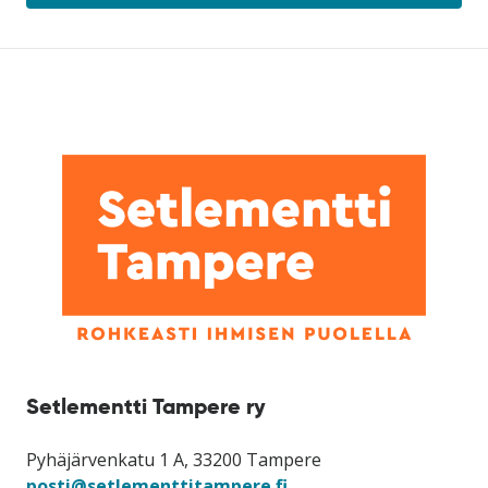
avataan
uuteen
ikkunaan)
Setlementti Tampere ry
Pyhäjärvenkatu 1 A, 33200 Tampere
posti@setlementtitampere.fi