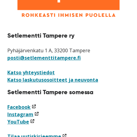
Setlementti Tampere ry
Pyhäjärvenkatu 1 A, 33200 Tampere
posti@setlementtitampere.fi
Katso yhteystiedot
Katso laskutusosoitteet ja neuvonta
Setlementti Tampere somessa
(linkki
Facebook
avataan
(linkki
Instagram
(linkki
uuteen
avataan
YouTube
avataan
ikkunaan)
uuteen
uuteen
ikkunaan)
(linkki
Tilaa uutiskirjeemme