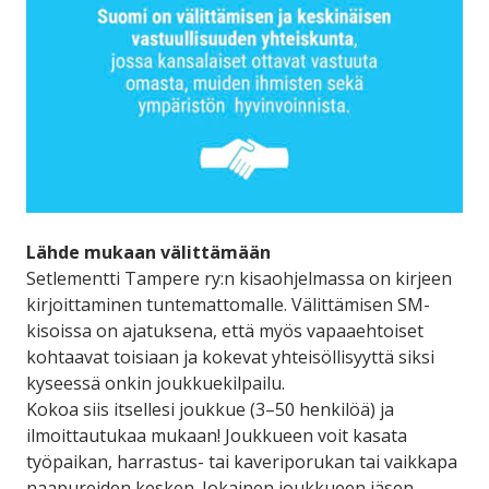
Lähde mukaan välittämään
Setlementti Tampere ry:n kisaohjelmassa on kirjeen
kirjoittaminen tuntemattomalle. Välittämisen SM-
kisoissa on ajatuksena, että myös vapaaehtoiset
kohtaavat toisiaan ja kokevat yhteisöllisyyttä siksi
kyseessä onkin joukkuekilpailu.
Kokoa siis itsellesi joukkue (3–50 henkilöä) ja
ilmoittautukaa mukaan! Joukkueen voit kasata
työpaikan, harrastus- tai kaveriporukan tai vaikkapa
naapureiden kesken. Jokainen joukkueen jäsen