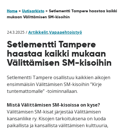
Home
»
Uutisarkisto
»
Setlementti Tampere haastaa kaikki
mukaan Välittämisen SM-kisoihin
24.3.2025 /
Artikkelit
,
Vapaaehtoistyö
Setlementti Tampere
haastaa kaikki mukaan
Välittämisen SM-kisoihin
Setlementti Tampere osallistuu kaikkien aikojen
ensimmäisiin Välittämisen SM-kisoihin ”Kirje
tuntemattomalle” -toiminnallaan.
Mistä Välittämisen SM-kisoissa on kyse?
Välittämisen SM-kisat järjestää Välittämisen
kansanliike ry. Kisojen tarkoituksena on luoda
paikallista ja kansallista välittämisen kulttuuria,