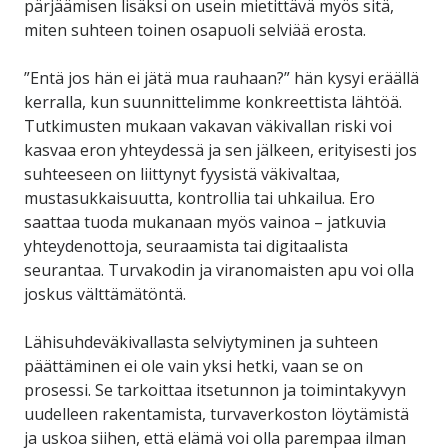
pärjäämisen lisäksi on usein mietittävä myös sitä,
miten suhteen toinen osapuoli selviää erosta.
”Entä jos hän ei jätä mua rauhaan?” hän kysyi eräällä
kerralla, kun suunnittelimme konkreettista lähtöä.
Tutkimusten mukaan vakavan väkivallan riski voi
kasvaa eron yhteydessä ja sen jälkeen, erityisesti jos
suhteeseen on liittynyt fyysistä väkivaltaa,
mustasukkaisuutta, kontrollia tai uhkailua. Ero
saattaa tuoda mukanaan myös vainoa – jatkuvia
yhteydenottoja, seuraamista tai digitaalista
seurantaa. Turvakodin ja viranomaisten apu voi olla
joskus välttämätöntä.
Lähisuhdeväkivallasta selviytyminen ja suhteen
päättäminen ei ole vain yksi hetki, vaan se on
prosessi. Se tarkoittaa itsetunnon ja toimintakyvyn
uudelleen rakentamista, turvaverkoston löytämistä
ja uskoa siihen, että elämä voi olla parempaa ilman