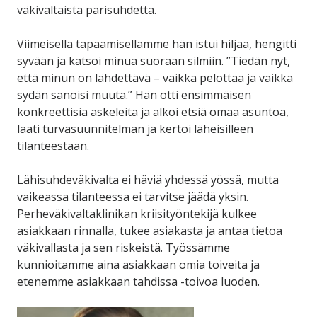
väkivaltaista parisuhdetta.
Viimeisellä tapaamisellamme hän istui hiljaa, hengitti
syvään ja katsoi minua suoraan silmiin. ”Tiedän nyt,
että minun on lähdettävä – vaikka pelottaa ja vaikka
sydän sanoisi muuta.” Hän otti ensimmäisen
konkreettisia askeleita ja alkoi etsiä omaa asuntoa,
laati turvasuunnitelman ja kertoi läheisilleen
tilanteestaan.
Lähisuhdeväkivalta ei häviä yhdessä yössä, mutta
vaikeassa tilanteessa ei tarvitse jäädä yksin.
Perheväkivaltaklinikan kriisityöntekijä kulkee
asiakkaan rinnalla, tukee asiakasta ja antaa tietoa
väkivallasta ja sen riskeistä. Työssämme
kunnioitamme aina asiakkaan omia toiveita ja
etenemme asiakkaan tahdissa -toivoa luoden.