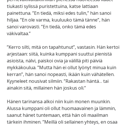
tiukasti sylissä puristettuina, katse lattiaan
painettuna. ”En tiedä, miksi edes tulin,” hän sanoi
hiljaa. ”En ole varma, kuuluuko tämä tänne”, hän
sanoi varovasti. ”En tiedä, onko tämä edes
väkivaltaa.”
”Kerro silti, mitä on tapahtunut”, vastasin. Hän kertoi
arjestaan: siitä, kuinka kumppani suuttui pienistä
asioista, nälvi, paiskoi ovia ja välillä piti päiviä
mykkäkoulua. ”Mutta hän ei ollut lyönyt minua kuin
kerran”, hän sanoi nopeasti, ikään kuin vähätellen.
Kyyneleet nousivat silmiin. ”Rakastan häntä… tai
ainakin sitä, millainen hän joskus oli.”
Hänen tarinansa alkoi niin kuin monen muunkin.
Alussa kumppani oli ollut huomaavainen ja lämmin,
saanut hänet tuntemaan, että hän oli maailman
tärkein ihminen. ”Meillä oli sellainen yhteys, en osaa