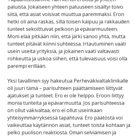
paluista. Jokaiseen yhteen paluuseen sisältyi toivo
siitä, että asiat voisivat muuttua paremmaksi. Eron
hetki oli aina raskas, sillä toisen kaipuu ja rakkauden
tunteet sekoittuivat pelkoon ja epävarmuuteen.
Moni elää pitkään niin, että järki sanoo yhtä, mutta
tunteet pitävät kiinni suhteessa. Irtautuminen vaati
usein useita yrityksiä, ja jokainen vaati valtavasti
rohkeutta ja uskoa siihen, että tulevaisuus voisi olla
parempi erillään.
Yksi tavallinen syy hakeutua Perheväkivaltaklinikalle
oli juuri tämä – parisuhteen päättämiseen liittyvät
ajatukset ja tunteet. Ero ei ole helppo. Eroon liittyy
monia tunteita ja epävarmuutta. Jos parisuhteessa
on ollut väkivaltaa, ero ei ollut useinkaan
yhteisymmärryksessä tapahtuva. Ero päätöstä voi
vaikeuttaa käytännön asiat, tunteet toista kohtaan ja
pelko puolison reaktiosta. Oman selviämisen ja