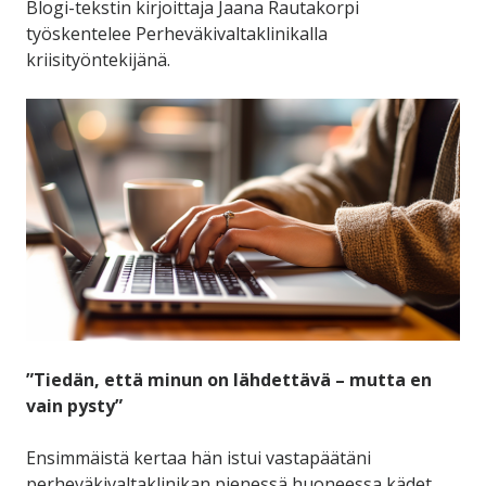
Blogi-tekstin kirjoittaja Jaana Rautakorpi
työskentelee Perheväkivaltaklinikalla
kriisityöntekijänä.
”Tiedän, että minun on lähdettävä – mutta en
vain pysty”
Ensimmäistä kertaa hän istui vastapäätäni
perheväkivaltaklinikan pienessä huoneessa kädet