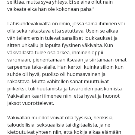
selittää, mutta syvä yhteys. Ei se aina ollut näin
vaikeata eikä hän ole kokonaan paha.”
Lähisuhdeväkivalta on ilmiö, jossa sama ihminen voi
olla sekä rakastava että satuttava. Usein se alkaa
vähitellen: ensin tulevat sanalliset loukkaukset ja
sitten uhkailu ja lopulta fyysinen väkivalta. Kun
väkivallasta tulee osa arkea, ihminen oppii
varomaan, pienentämään itseään ja siirtämään omat
tarpeensa taka-alalle. Hän kertoi, kuinka silloin kun
suhde oli hyvä, puoliso oli huomaavainen ja
rakastava. Mutta vähitellen sanat muuttuivat
piikeiksi, tuli huutamista ja tavaroiden paiskomista.
Väkivallan kaari ilmenee niin, että hyvät ja huonot
jaksot vuorottelevat.
Väkivallan muodot voivat olla fyysisiä, henkisiä,
taloudellisia, seksuaalisia tai digitaalista, ja ne
kietoutuivat yhteen niin, että kokija alkaa elämään