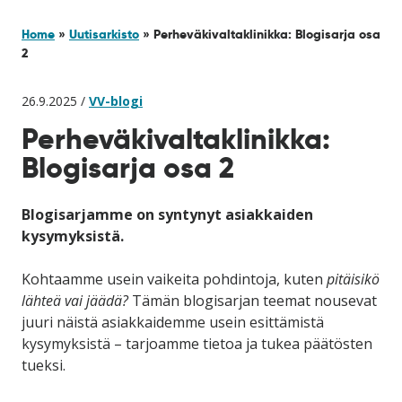
Home
»
Uutisarkisto
»
Perheväkivaltaklinikka: Blogisarja osa
2
26.9.2025 /
VV-blogi
Perheväkivaltaklinikka:
Blogisarja osa 2
Blogisarjamme on syntynyt asiakkaiden
kysymyksistä.
Kohtaamme usein vaikeita pohdintoja, kuten
pitäisikö
lähteä vai jäädä?
Tämän blogisarjan teemat nousevat
juuri näistä asiakkaidemme usein esittämistä
kysymyksistä – tarjoamme tietoa ja tukea päätösten
tueksi.