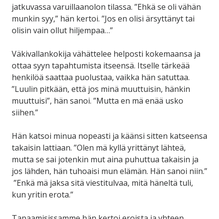
jatkuvassa varuillaanolon tilassa. ”Ehkä se oli vähän
munkin syy,” hän kertoi. ”Jos en olisi ärsyttänyt tai
olisin vain ollut hiljempaa…”
Väkivallankokija vähättelee helposti kokemaansa ja
ottaa syyn tapahtumista itseensä. Itselle tärkeää
henkilöä saattaa puolustaa, vaikka hän satuttaa.
”Luulin pitkään, että jos minä muuttuisin, hänkin
muuttuisi”, hän sanoi. ”Mutta en mä enää usko
siihen.”
Hän katsoi minua nopeasti ja käänsi sitten katseensa
takaisin lattiaan. ”Olen mä kyllä yrittänyt lähteä,
mutta se sai jotenkin mut aina puhuttua takaisin ja
jos lähden, hän tuhoaisi mun elämän. Hän sanoi niin.”
”Enkä mä jaksa sitä viestitulvaa, mitä häneltä tuli,
kun yritin erota.”
Tapaamisissamme hän kertoi eroista ja yhteen