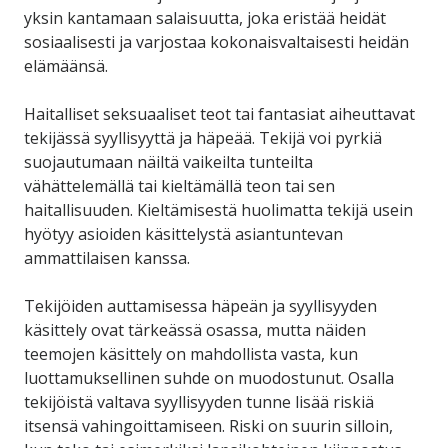
yksin kantamaan salaisuutta, joka eristää heidät
sosiaalisesti ja varjostaa kokonaisvaltaisesti heidän
elämäänsä.
Haitalliset seksuaaliset teot tai fantasiat aiheuttavat
tekijässä syyllisyyttä ja häpeää. Tekijä voi pyrkiä
suojautumaan näiltä vaikeilta tunteilta
vähättelemällä tai kieltämällä teon tai sen
haitallisuuden. Kieltämisestä huolimatta tekijä usein
hyötyy asioiden käsittelystä asiantuntevan
ammattilaisen kanssa.
Tekijöiden auttamisessa häpeän ja syyllisyyden
käsittely ovat tärkeässä osassa, mutta näiden
teemojen käsittely on mahdollista vasta, kun
luottamuksellinen suhde on muodostunut. Osalla
tekijöistä valtava syyllisyyden tunne lisää riskiä
itsensä vahingoittamiseen. Riski on suurin silloin,