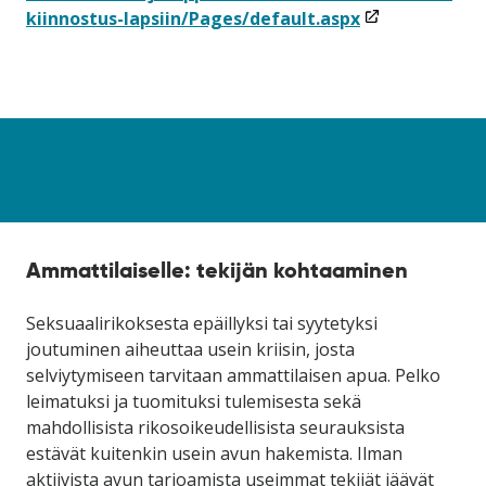
(linkki
kiinnostus-lapsiin/Pages/default.aspx
avataan
uuteen
ikkunaan)
Ammattilaiselle: tekijän kohtaaminen
Seksuaalirikoksesta epäillyksi tai syytetyksi
joutuminen aiheuttaa usein kriisin, josta
selviytymiseen tarvitaan ammattilaisen apua. Pelko
leimatuksi ja tuomituksi tulemisesta sekä
mahdollisista rikosoikeudellisista seurauksista
estävät kuitenkin usein avun hakemista. Ilman
aktiivista avun tarjoamista useimmat tekijät jäävät