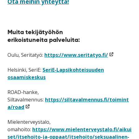
Ota meihin yhteyttä!
Muita tekijätyöhön
erikoistuneita palveluita:
(linkki
Oulu, Seritatyö:
https://www.seritatyo.fi/
avataan
uuteen
Helsinki, SeriE:
SeriE-Lapsikohteisuuden
ikkunaan)
osaamiskeskus
ROAD-hanke,
Siltavalmennus:
https://siltavalmennus.fi/toimint
(linkki
a/road
avataan
uuteen
Mielenterveystalo,
ikkunaan)
omahoito:
https://www.mielenterveystalo.fi/aikui
set/itsehoito-ja-oppaat/itsehoito/seksuaalinen-