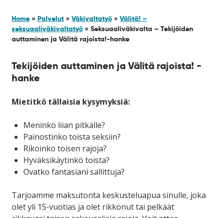
Home
»
Palvelut
»
Väkivaltatyö
»
Välitä! –
seksuaaliväkivaltatyö
»
Seksuaaliväkivalta – Tekijöiden
auttaminen ja Välitä rajoista!-hanke
Tekijöiden auttaminen ja Välitä rajoista! -
hanke
Mietitkö tällaisia kysymyksiä:
Meninkö liian pitkälle?
Painostinko toista seksiin?
Rikoinko toisen rajoja?
Hyväksikäytinkö toista?
Ovatko fantasiani sallittuja?
Tarjoamme maksutonta keskusteluapua sinulle, joka
olet yli 15-vuotias ja olet rikkonut tai pelkäät