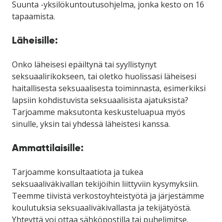
Suunta -yksilökuntoutusohjelma, jonka kesto on 16
tapaamista.
Läheisille:
Onko läheisesi epäiltynä tai syyllistynyt
seksuaalirikokseen, tai oletko huolissasi läheisesi
haitallisesta seksuaalisesta toiminnasta, esimerkiksi
lapsiin kohdistuvista seksuaalisista ajatuksista?
Tarjoamme maksutonta keskusteluapua myös
sinulle, yksin tai yhdessä läheistesi kanssa.
Ammattilaisille:
Tarjoamme konsultaatiota ja tukea
seksuaaliväkivallan tekijöihin liittyviin kysymyksiin.
Teemme tiivistä verkostoyhteistyötä ja järjestämme
koulutuksia seksuaaliväkivallasta ja tekijätyöstä.
Yhteyttä voi ottaa sähköpostilla tai puhelimitse.