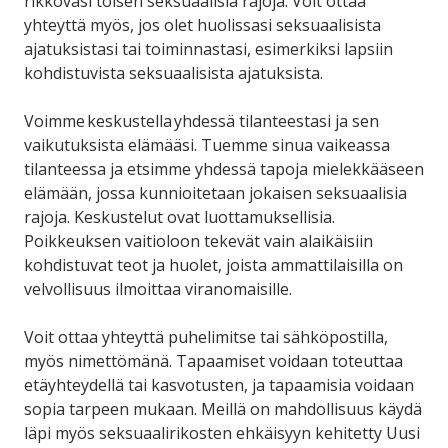
rikkovasi toisen seksuaalisia rajoja. Voit ottaa
yhteyttä myös, jos olet huolissasi seksuaalisista
ajatuksistasi tai toiminnastasi, esimerkiksi lapsiin
kohdistuvista seksuaalisista ajatuksista.
Voimme keskustella yhdessä tilanteestasi ja sen
vaikutuksista elämääsi. Tuemme sinua vaikeassa
tilanteessa ja etsimme yhdessä tapoja mielekkääseen
elämään, jossa kunnioitetaan jokaisen seksuaalisia
rajoja. Keskustelut ovat luottamuksellisia.
Poikkeuksen vaitioloon tekevät vain alaikäisiin
kohdistuvat teot ja huolet, joista ammattilaisilla on
velvollisuus ilmoittaa viranomaisille.
Voit ottaa yhteyttä puhelimitse tai sähköpostilla,
myös nimettömänä. Tapaamiset voidaan toteuttaa
etäyhteydellä tai kasvotusten, ja tapaamisia voidaan
sopia tarpeen mukaan. Meillä on mahdollisuus käydä
läpi myös seksuaalirikosten ehkäisyyn kehitetty Uusi