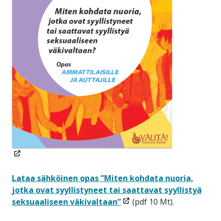
(linkki
avataan
uuteen
Lataa sähköinen opas ”Miten kohdata nuoria,
ikkunaan)
jotka ovat syyllistyneet tai saattavat syyllistyä
(linkki
seksuaaliseen väkivaltaan”
(pdf 10 Mt).
avataan