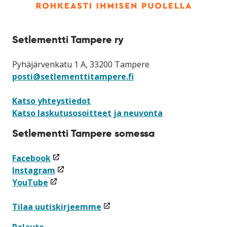
Setlementti Tampere ry
Pyhäjärvenkatu 1 A, 33200 Tampere
posti@setlementtitampere.fi
Katso yhteystiedot
Katso laskutusosoitteet ja neuvonta
Setlementti Tampere somessa
(linkki
Facebook
avataan
(linkki
Instagram
(linkki
uuteen
avataan
YouTube
avataan
ikkunaan)
uuteen
uuteen
ikkunaan)
(linkki
Tilaa uutiskirjeemme
ikkunaan)
avataan
Palaute