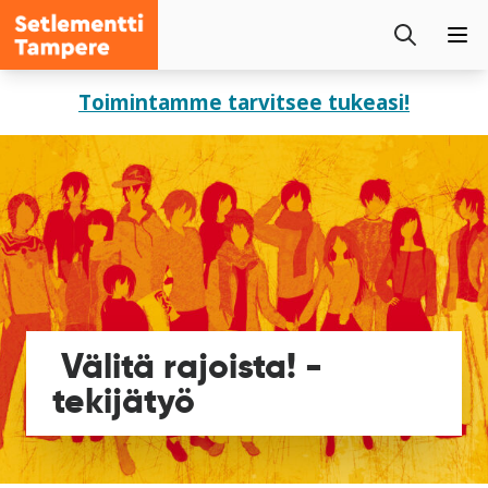
Setlementti
Etsi
Tampere
Pää
sivustolta
Siirry
Toimintamme tarvitsee tukeasi!
sisältöön
Välitä rajoista! -
tekijätyö