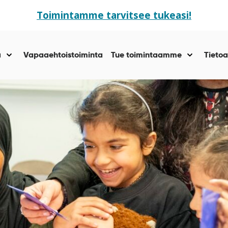
Toimintamme tarvitsee tukeasi!
ä
Vapaaehtoistoiminta
Tue toimintaamme
Tietoa
Näytä
Näytä
alasivut
alasivut
kohteelle
kohteelle
“Yhteisöllisyyttä
“Tue
”
toiminta
”