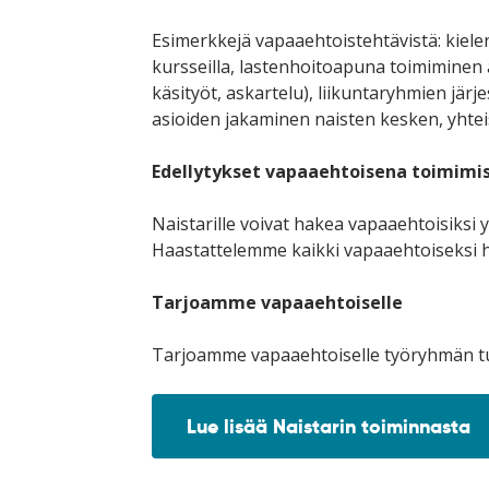
Esimerkkejä vapaaehtoistehtävistä: kielen 
kursseilla, lastenhoitoapuna toimiminen
käsityöt, askartelu), liikuntaryhmien järj
asioiden jakaminen naisten kesken, yhteis
Edellytykset vapaaehtoisena toimimis
Naistarille voivat hakea vapaaehtoisiksi 
Haastattelemme kaikki vapaaehtoiseksi 
Tarjoamme vapaaehtoiselle
Tarjoamme vapaaehtoiselle työryhmän tu
Lue lisää Naistarin toiminnasta