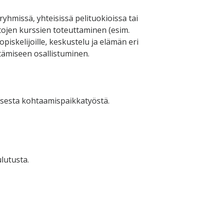
ryhmissä, yhteisissä pelituokioissa tai
tojen kurssien toteuttaminen (esim.
piskelijoille, keskustelu ja elämän eri
stämiseen osallistuminen.
risesta kohtaamispaikkatyöstä.
lutusta.