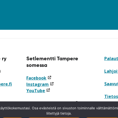
 ry
Setlementti Tampere
Palau
somessa
Lahjoi
0
(linkki
Facebook
Saavu
ere.fi
avataan
(linkki
Instagram
(linkki
uuteen
avataan
YouTube
Tietos
avataan
ikkunaan)
uuteen
 ja
uuteen
ikkunaan)
(linkki
Tilaa uutiskirjeemme
ja käyttökokemustasi. Osa evästeistä on sivuston toiminnalle välttämättö
Ilmoi
ikkunaan)
avataan
liitettyjä tietoja.
uuteen