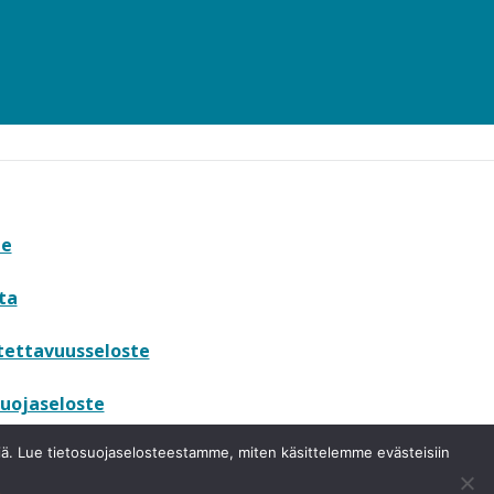
te
ta
tettavuusseloste
uojaseloste
miä. Lue tietosuojaselosteestamme, miten käsittelemme evästeisiin
tuskanava
Pikapoistuminen