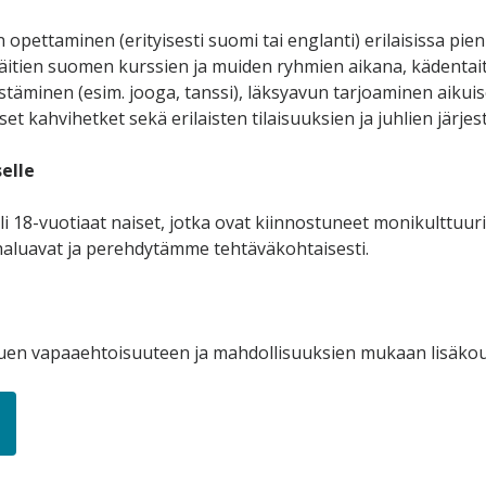
opettaminen (erityisesti suomi tai englanti) erilaisissa pien
 äitien suomen kurssien ja muiden ryhmien aikana, kädentai
estäminen (esim. jooga, tanssi), läksyavun tarjoaminen aikuiso
et kahvihetket sekä erilaisten tilaisuuksien ja juhlien järje
elle
yli 18-vuotiaat naiset, jotka ovat kiinnostuneet monikulttuu
haluavat ja perehdytämme tehtäväkohtaisesti.
en vapaaehtoisuuteen ja mahdollisuuksien mukaan lisäkou