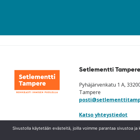
Setlementti Tampere
Pyhäjärvenkatu 1 A, 3320
Tampere
posti@setlementtitamp
Katso yhteystiedot
Katso laskutusosoitteet
Sivustolla käytetään evästeitä, joilla voimme parantaa sivustoa 
neuvonta