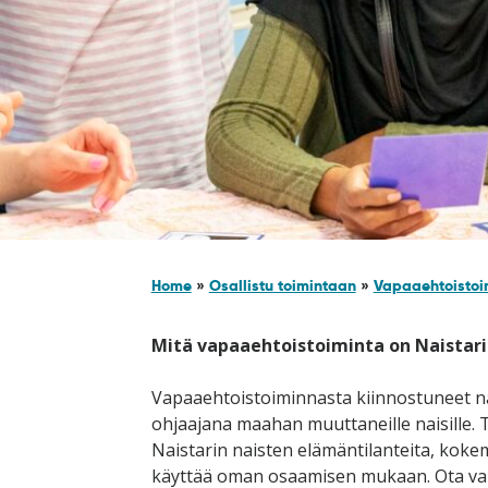
Home
»
Osallistu toimintaan
»
Vapaaehtoistoi
Mitä vapaaehtoistoiminta on Naistari
Vapaaehtoistoiminnasta kiinnostuneet nai
ohjaajana maahan muuttaneille naisille. T
Naistarin naisten elämäntilanteita, kokemu
käyttää oman osaamisen mukaan. Ota vahvu