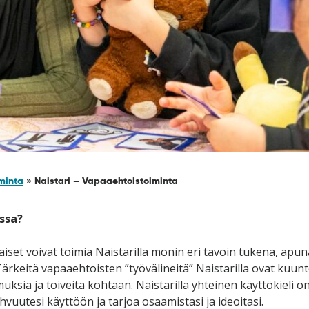
minta
»
Naistari – Vapaaehtoistoiminta
ssa?
set voivat toimia Naistarilla monin eri tavoin tukena, apu
ärkeitä vapaaehtoisten ”työvälineitä” Naistarilla ovat kuun
ksia ja toiveita kohtaan. Naistarilla yhteinen käyttökieli on
utesi käyttöön ja tarjoa osaamistasi ja ideoitasi.