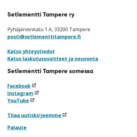
Setlementti Tampere ry
Pyhäjärvenkatu 1 A, 33200 Tampere
posti@setlementtitampere.fi
Katso yhteystiedot
Katso laskutusosoitteet ja neuvonta
Setlementti Tampere somessa
(linkki
Facebook
avataan
(linkki
Instagram
(linkki
uuteen
avataan
YouTube
avataan
ikkunaan)
uuteen
uuteen
ikkunaan)
(linkki
Tilaa uutiskirjeemme
ikkunaan)
avataan
Palaute
uuteen
ikkunaan)