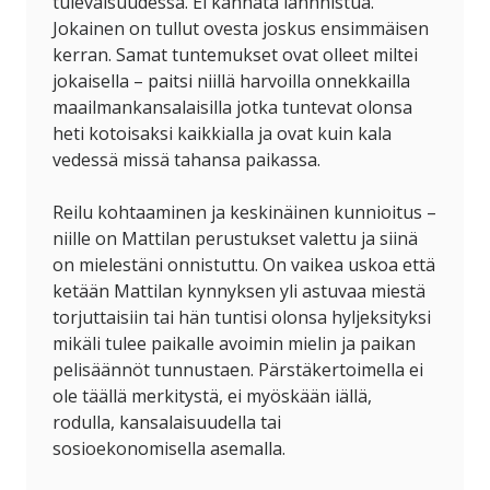
tulevaisuudessa. Ei kannata lannnistua.
Jokainen on tullut ovesta joskus ensimmäisen
kerran. Samat tuntemukset ovat olleet miltei
jokaisella – paitsi niillä harvoilla onnekkailla
maailmankansalaisilla jotka tuntevat olonsa
heti kotoisaksi kaikkialla ja ovat kuin kala
vedessä missä tahansa paikassa.
Reilu kohtaaminen ja keskinäinen kunnioitus –
niille on Mattilan perustukset valettu ja siinä
on mielestäni onnistuttu. On vaikea uskoa että
ketään Mattilan kynnyksen yli astuvaa miestä
torjuttaisiin tai hän tuntisi olonsa hyljeksityksi
mikäli tulee paikalle avoimin mielin ja paikan
pelisäännöt tunnustaen. Pärstäkertoimella ei
ole täällä merkitystä, ei myöskään iällä,
rodulla, kansalaisuudella tai
sosioekonomisella asemalla.