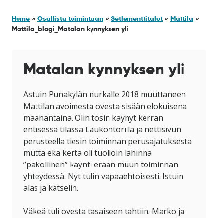
Home
»
Osallistu toimintaan
»
Setlementtitalot
»
Mattila
»
Mattila_blogi_Matalan kynnyksen yli
Matalan kynnyksen yli
Astuin Punakylän nurkalle 2018 muuttaneen
Mattilan avoimesta ovesta sisään elokuisena
maanantaina. Olin tosin käynyt kerran
entisessä tilassa Laukontorilla ja nettisivun
perusteella tiesin toiminnan perusajatuksesta
mutta eka kerta oli tuolloin lähinnä
”pakollinen” käynti erään muun toiminnan
yhteydessä. Nyt tulin vapaaehtoisesti. Istuin
alas ja katselin.
Väkeä tuli ovesta tasaiseen tahtiin. Marko ja