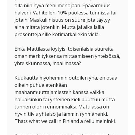
olla niin hyvä meni menojaan. Epävarmuus
hälveni. Vähitellen. 10% puolessa tunnissa tai
jotain. Maskuliinisuus on suure jota täytyy
aina mitata jotenkin. Mutta jäi aika lailla
prosentteja sille kotimatkallekin vielä.
Ehkä Mattilasta löytyisi toisenlaisia suureita
oman merkityksensä mittaamiseen yhteisössä,
yhteiskunnassa, maailmassa?
Kuukautta myöhemmin outoilen yhä, en osaa
oikein puhua etenkään
maahanmuuttajamiesten kanssa vaikka
haluaisinkin tai yhteinen kieli puuttuu mutta
tunnen oloni rennommaksi. Mattilassa on
hyvin tiivis yhteisö ja lämmin ryhmähenki.
Thats what we call in Finland a reilu meininki.