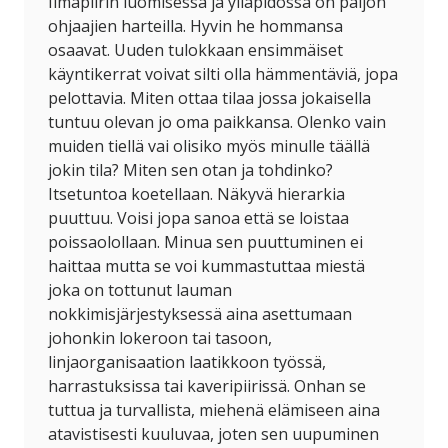
Ilmapiirin luomisessa ja ylläpidossa on paljon
ohjaajien harteilla. Hyvin he hommansa
osaavat. Uuden tulokkaan ensimmäiset
käyntikerrat voivat silti olla hämmentäviä, jopa
pelottavia. Miten ottaa tilaa jossa jokaisella
tuntuu olevan jo oma paikkansa. Olenko vain
muiden tiellä vai olisiko myös minulle täällä
jokin tila? Miten sen otan ja tohdinko?
Itsetuntoa koetellaan. Näkyvä hierarkia
puuttuu. Voisi jopa sanoa että se loistaa
poissaolollaan. Minua sen puuttuminen ei
haittaa mutta se voi kummastuttaa miestä
joka on tottunut lauman
nokkimisjärjestyksessä aina asettumaan
johonkin lokeroon tai tasoon,
linjaorganisaation laatikkoon työssä,
harrastuksissa tai kaveripiirissä. Onhan se
tuttua ja turvallista, miehenä elämiseen aina
atavistisesti kuuluvaa, joten sen uupuminen