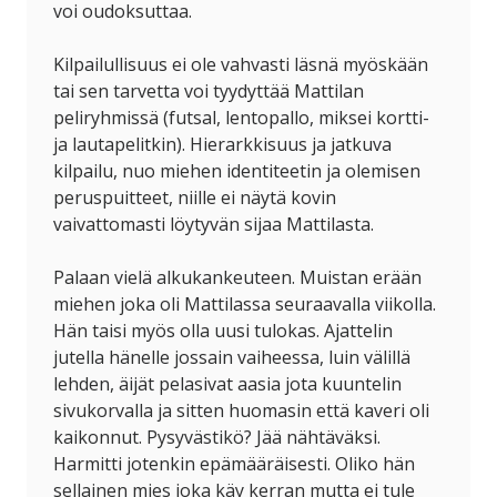
voi oudoksuttaa.
Kilpailullisuus ei ole vahvasti läsnä myöskään
tai sen tarvetta voi tyydyttää Mattilan
peliryhmissä (futsal, lentopallo, miksei kortti-
ja lautapelitkin). Hierarkkisuus ja jatkuva
kilpailu, nuo miehen identiteetin ja olemisen
peruspuitteet, niille ei näytä kovin
vaivattomasti löytyvän sijaa Mattilasta.
Palaan vielä alkukankeuteen. Muistan erään
miehen joka oli Mattilassa seuraavalla viikolla.
Hän taisi myös olla uusi tulokas. Ajattelin
jutella hänelle jossain vaiheessa, luin välillä
lehden, äijät pelasivat aasia jota kuuntelin
sivukorvalla ja sitten huomasin että kaveri oli
kaikonnut. Pysyvästikö? Jää nähtäväksi.
Harmitti jotenkin epämääräisesti. Oliko hän
sellainen mies joka käy kerran mutta ei tule