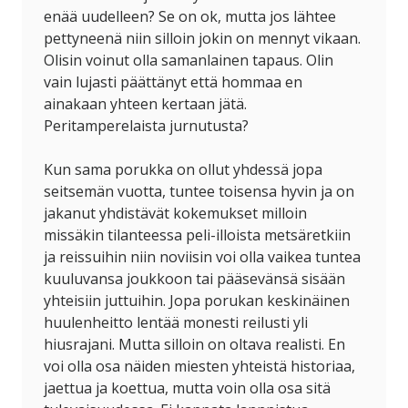
enää uudelleen? Se on ok, mutta jos lähtee
pettyneenä niin silloin jokin on mennyt vikaan.
Olisin voinut olla samanlainen tapaus. Olin
vain lujasti päättänyt että hommaa en
ainakaan yhteen kertaan jätä.
Peritamperelaista jurnutusta?
Kun sama porukka on ollut yhdessä jopa
seitsemän vuotta, tuntee toisensa hyvin ja on
jakanut yhdistävät kokemukset milloin
missäkin tilanteessa peli-illoista metsäretkiin
ja reissuihin niin noviisin voi olla vaikea tuntea
kuuluvansa joukkoon tai pääsevänsä sisään
yhteisiin juttuihin. Jopa porukan keskinäinen
huulenheitto lentää monesti reilusti yli
hiusrajani. Mutta silloin on oltava realisti. En
voi olla osa näiden miesten yhteistä historiaa,
jaettua ja koettua, mutta voin olla osa sitä