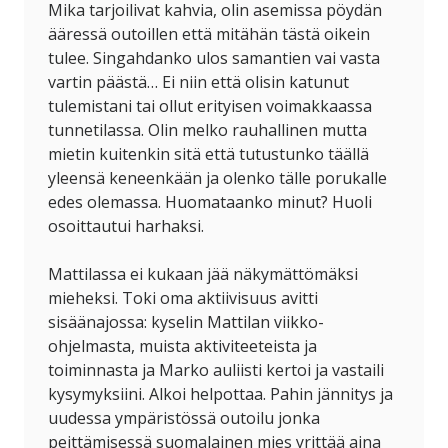
Mika tarjoilivat kahvia, olin asemissa pöydän
ääressä outoillen että mitähän tästä oikein
tulee. Singahdanko ulos samantien vai vasta
vartin päästä… Ei niin että olisin katunut
tulemistani tai ollut erityisen voimakkaassa
tunnetilassa. Olin melko rauhallinen mutta
mietin kuitenkin sitä että tutustunko täällä
yleensä keneenkään ja olenko tälle porukalle
edes olemassa. Huomataanko minut? Huoli
osoittautui harhaksi.
Mattilassa ei kukaan jää näkymättömäksi
mieheksi. Toki oma aktiivisuus avitti
sisäänajossa: kyselin Mattilan viikko-
ohjelmasta, muista aktiviteeteista ja
toiminnasta ja Marko auliisti kertoi ja vastaili
kysymyksiini. Alkoi helpottaa. Pahin jännitys ja
uudessa ympäristössä outoilu jonka
peittämisessä suomalainen mies yrittää aina